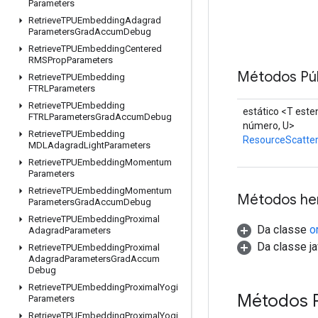
Parameters
Retrieve
TPUEmbedding
Adagrad
Parameters
Grad
Accum
Debug
Retrieve
TPUEmbedding
Centered
RMSProp
Parameters
Métodos Púb
Retrieve
TPUEmbedding
FTRLParameters
Retrieve
TPUEmbedding
estático <T est
FTRLParameters
Grad
Accum
Debug
número, U>
Retrieve
TPUEmbedding
ResourceScatte
MDLAdagrad
Light
Parameters
Retrieve
TPUEmbedding
Momentum
Parameters
Retrieve
TPUEmbedding
Momentum
Métodos he
Parameters
Grad
Accum
Debug
Retrieve
TPUEmbedding
Proximal
Da classe
o
Adagrad
Parameters
Da classe ja
Retrieve
TPUEmbedding
Proximal
Adagrad
Parameters
Grad
Accum
Debug
Retrieve
TPUEmbedding
Proximal
Yogi
Métodos 
Parameters
Retrieve
TPUEmbedding
Proximal
Yogi