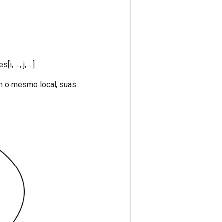
 ..., j, ...]
em o mesmo local, suas