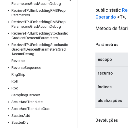
Parameters
Grad
Accum
Debug
public static
Re
Retrieve
TPUEmbedding
RMSProp
Parameters
Operando
<T>
,
Retrieve
TPUEmbedding
RMSProp
Parameters
Grad
Accum
Debug
Método de fábri
Retrieve
TPUEmbedding
Stochastic
Gradient
Descent
Parameters
Parâmetros
Retrieve
TPUEmbedding
Stochastic
Gradient
Descent
Parameters
Grad
Accum
Debug
escopo
Reverse
Reverse
Sequence
recurso
Rng
Skip
Roll
índices
Rpc
Sampling
Dataset
atualizações
Scale
And
Translate
Scale
And
Translate
Grad
Scatter
Add
Devoluções
Scatter
Div