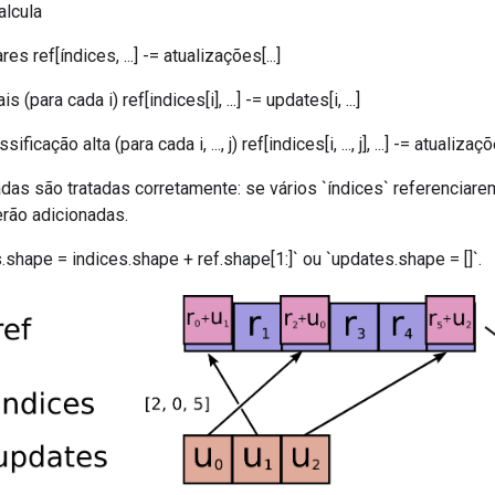
alcula
es ref[índices, ...] -= atualizações[...]
s (para cada i) ref[indices[i], ...] -= updates[i, ...]
icação alta (para cada i, ..., j) ref[indices[i, ..., j], ...] -= atualizações[i,
adas são tratadas corretamente: se vários `índices` referenciar
erão adicionadas.
shape = indices.shape + ref.shape[1:]` ou `updates.shape = []`.