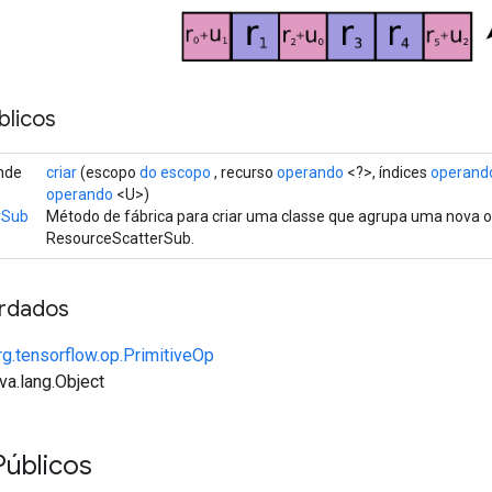
licos
ende
criar
(escopo
do escopo
, recurso
operando
<?>, índices
operand
operando
<U>)
rSub
Método de fábrica para criar uma classe que agrupa uma nova 
ResourceScatterSub.
rdados
rg.tensorflow.op.PrimitiveOp
va.lang.Object
Públicos