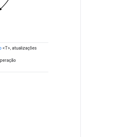
o
<T>, atualizações
operação