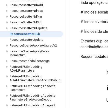
Esta operação c
Resource
Scatter
Nd
Add
Resource
Scatter
Nd
Max
# Índices escalar
Resource
Scatter
Nd
Min
# Índices vetoriai
Resource
Scatter
Nd
Sub
Resource
Scatter
Nd
Update
# Índices de classif
Resource
Scatter
Sub
Resource
Scatter
Update
Entradas duplic
Resource
Sparse
Apply
Adagrad
V2
contribuições s
Resource
Sparse
Apply
Keras
Momentum
Requer `updates.
Resource
Strided
Slice
Assign
Retrieve
TPUEmbedding
ADAMParameters
Retrieve
TPUEmbedding
ADAMParameters
Grad
Accum
Debug
Retrieve
TPUEmbedding
Adadelta
Parameters
Retrieve
TPUEmbedding
Adadelta
Parameters
Grad
Accum
Debug
Retrieve
TPUEmbedding
Adagrad