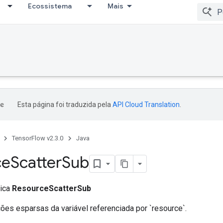
Ecossistema
Mais
Esta página foi traduzida pela
API Cloud Translation
.
TensorFlow v2.3.0
Java
ce
Scatter
Sub
lica
ResourceScatterSub
ções esparsas da variável referenciada por `resource`.