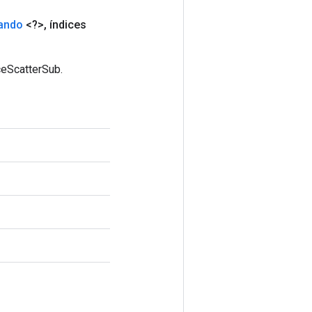
ando
<?>
,
índices
ceScatterSub.