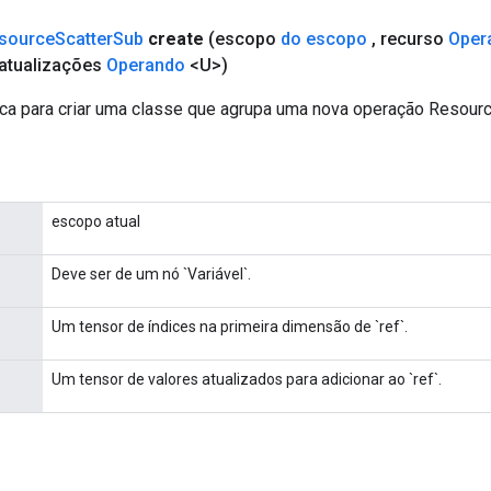
source
Scatter
Sub
create
(escopo
do escopo
,
recurso
Oper
atualizações
Operando
<U>)
ca para criar uma classe que agrupa uma nova operação Resour
escopo atual
Deve ser de um nó `Variável`.
Um tensor de índices na primeira dimensão de `ref`.
Um tensor de valores atualizados para adicionar ao `ref`.