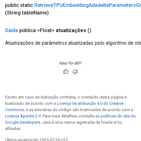
public static
Retrieve
TPUEmbedding
Adadelta
Parameters
G
(String table
Name)
Saída
pública <Float>
atualizações
()
Atualizações de parâmetros atualizadas pelo algoritmo de ot
Isso foi útil?
Exceto em caso de indicação contrária, o conteúdo desta página é
licenciado de acordo com a
Licença de atribuição 4.0 do Creative
Commons
, e as amostras de código são licenciadas de acordo com a
Licença Apache 2.0
. Para mais detalhes, consulte as
políticas do site do
Google Developers
. Java é uma marca registrada da Oracle e/ou
afiliadas.
Última atualização 2025-07-26 UTC.