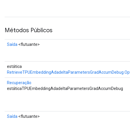
Métodos Públicos
Saída
<flutuante>
estática
RetrieveTPUEmbeddingAdadeltaParametersGradAccumDebug.Opt
Recuperação
estáticaTPUEmbeddingAdadeltaParametersGradAccumDebug
Saída
<flutuante>