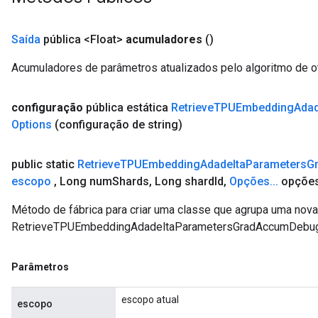
Saída
pública <Float>
acumuladores
()
Acumuladores de parâmetros atualizados pelo algoritmo de o
configuração
pública estática
Retrieve
TPUEmbedding
Adad
Options
(configuração de string)
public static
Retrieve
TPUEmbedding
Adadelta
Parameters
G
escopo
,
Long num
Shards
,
Long shard
Id
,
Opções
.
.
.
opçõe
Método de fábrica para criar uma classe que agrupa uma nov
RetrieveTPUEmbeddingAdadeltaParametersGradAccumDebug
Parâmetros
escopo atual
escopo