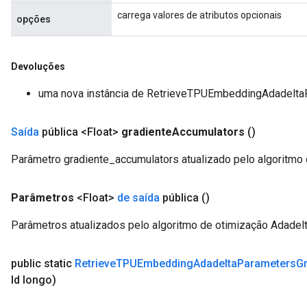
carrega valores de atributos opcionais
opções
Devoluções
uma nova instância de RetrieveTPUEmbeddingAdadel
Saída
pública <Float>
gradiente
Accumulators
()
Parâmetro gradiente_accumulators atualizado pelo algoritmo 
Parâmetros
<Float>
de saída
pública
()
Parâmetros atualizados pelo algoritmo de otimização Adadelt
public static
Retrieve
TPUEmbedding
Adadelta
Parameters
G
Id longo)