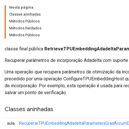
Nesta página
rs
Classes aninhadas
ersGradAccumDebug
Métodos Públicos
Parameters
Métodos herdados
Métodos Públicos
GradAccumDebug
Parameters
classe final pública
RetrieveTPUEmbeddingAdadeltaPar
ters
Recuperar parâmetros de incorporação Adadelta com suporte 
etersGradAccumDebug
arameters
Uma operação que recupera parâmetros de otimização da inc
dParametersGradAccumDebug
precedido por uma operação ConfigureTPUEmbeddingHost que 
meters
de incorporação. Por exemplo, esta operação é usada para re
ametersGradAccumDebug
salvar um ponto de verificação.
ers
tersGradAccumDebug
Classes aninhadas
ntDescentParameters
entDescentParametersGradAccumDebug
aula
RecuperarTPUEmbeddingAdadeltaParametersGradAccumD