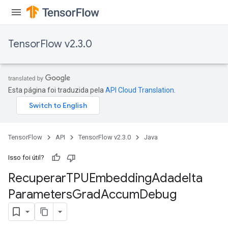
TensorFlow v2.3.0
Esta página foi traduzida pela
API Cloud Translation
.
TensorFlow
API
TensorFlow v2.3.0
Java
Isso foi útil?
Recuperar
TPUEmbedding
Adadelta
Parameters
Grad
Accum
Debug
sGradAccumDebug
rs
tersGradAccumDebug