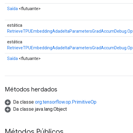
Saída
<flutuante>
estática
RetrieveTPUEmbeddingAdadeltaParametersGradAccumDebug.Opt
estática
RetrieveTPUEmbeddingAdadeltaParametersGradAccumDebug.Opt
Saída
<flutuante>
Métodos herdados
Da classe
org.tensorflow.op.PrimitiveOp
Da classe java.lang.Object
Métodos Públicos