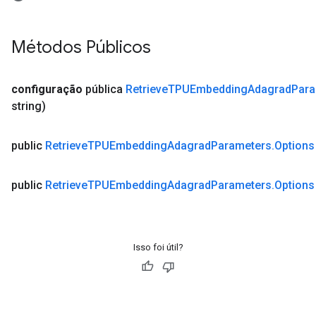
Métodos Públicos
configuração
pública
Retrieve
TPUEmbedding
Adagrad
Para
string)
public
Retrieve
TPUEmbedding
Adagrad
Parameters
.
Options
public
Retrieve
TPUEmbedding
Adagrad
Parameters
.
Options
Isso foi útil?