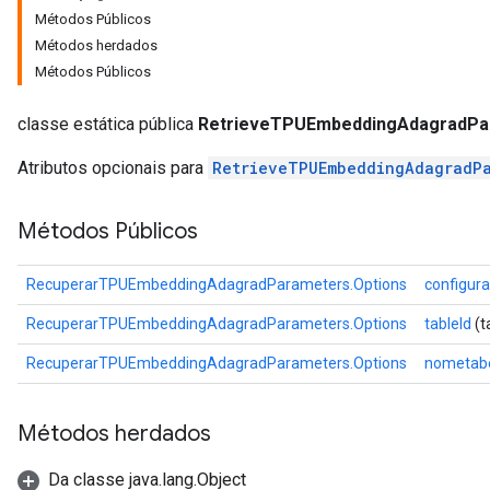
Métodos Públicos
ersGradAccumDebug
Métodos herdados
Parameters
Métodos Públicos
GradAccumDebug
classe estática pública
RetrieveTPUEmbeddingAdagradPa
Parameters
ters
Atributos opcionais para
RetrieveTPUEmbeddingAdagradPa
etersGradAccumDebug
arameters
Métodos Públicos
dParametersGradAccumDebug
meters
RecuperarTPUEmbeddingAdagradParameters.Options
configur
ametersGradAccumDebug
ers
RecuperarTPUEmbeddingAdagradParameters.Options
tableId
(t
tersGradAccumDebug
RecuperarTPUEmbeddingAdagradParameters.Options
nometab
ntDescentParameters
entDescentParametersGradAccumDebug
Métodos herdados
Da classe java.lang.Object