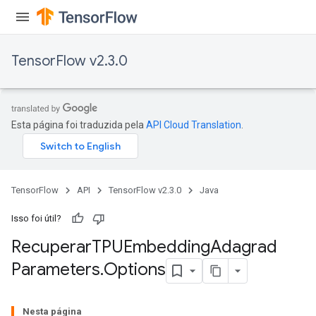
TensorFlow v2.3.0
Esta página foi traduzida pela
API Cloud Translation
.
TensorFlow
API
TensorFlow v2.3.0
Java
Isso foi útil?
sGradAccumDebug
Recuperar
TPUEmbedding
Adagrad
rs
Parameters
.
Options
tersGradAccumDebug
rs
Nesta página