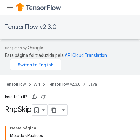
rs
ersGradAccumDebug
Parameters
TensorFlow v2.3.0
GradAccumDebug
Parameters
ters
Esta página foi traduzida pela
API Cloud Translation
.
etersGradAccumDebug
arameters
dParametersGradAccumDebug
meters
TensorFlow
API
TensorFlow v2.3.0
Java
ametersGradAccumDebug
ers
Isso foi útil?
tersGradAccumDebug
Rng
Skip
ntDescentParameters
entDescentParametersGradAccumDebug
Nesta página
Métodos Públicos