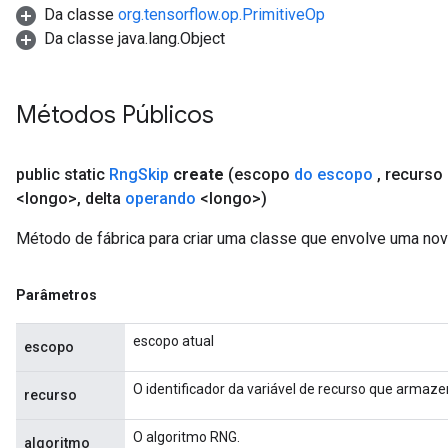
Da classe
org.tensorflow.op.PrimitiveOp
Da classe java.lang.Object
Métodos Públicos
public static
Rng
Skip
create
(escopo
do escopo
,
recurso
<longo>
,
delta
operando
<longo>)
Método de fábrica para criar uma classe que envolve uma no
Parâmetros
escopo atual
escopo
O identificador da variável de recurso que armaz
recurso
O algoritmo RNG.
algoritmo