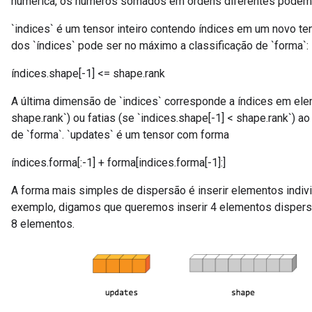
numérica, os números somados em ordens diferentes podem p
`indices` é um tensor inteiro contendo índices em um novo te
dos `índices` pode ser no máximo a classificação de `forma`:
índices.shape[-1] <= shape.rank
A última dimensão de `indices` corresponde a índices em ele
shape.rank`) ou fatias (se `indices.shape[-1] < shape.rank`) a
de `forma`. `updates` é um tensor com forma
índices.forma[:-1] + forma[indices.forma[-1]:]
A forma mais simples de dispersão é inserir elementos indivi
exemplo, digamos que queremos inserir 4 elementos dispers
8 elementos.