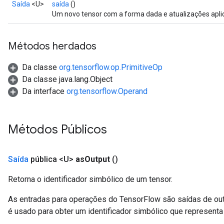
Saída
<U>
saída
()
Um novo tensor com a forma dada e atualizações apli
Métodos herdados
Da classe
org.tensorflow.op.PrimitiveOp
Da classe java.lang.Object
Da interface
org.tensorflow.Operand
Métodos Públicos
Saída
pública <U>
as
Output
()
Retorna o identificador simbólico de um tensor.
As entradas para operações do TensorFlow são saídas de ou
é usado para obter um identificador simbólico que representa 