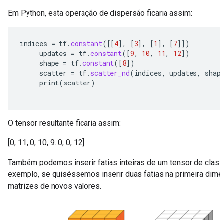
Em Python, esta operação de dispersão ficaria assim:
indices
=
tf
.
constant
(
[[
4
]
,
[
3
]
,
[
1
]
,
[
7
]]
)
updates
=
tf
.
constant
(
[
9
,
10
,
11
,
12
]
)
shape
=
tf
.
constant
(
[
8
]
)
scatter
=
tf
.
scatter_nd
(
indices
,
updates
,
sha
print
(
scatter
)
O tensor resultante ficaria assim:
[0, 11, 0, 10, 9, 0, 0, 12]
Também podemos inserir fatias inteiras de um tensor de clas
exemplo, se quiséssemos inserir duas fatias na primeira di
matrizes de novos valores.