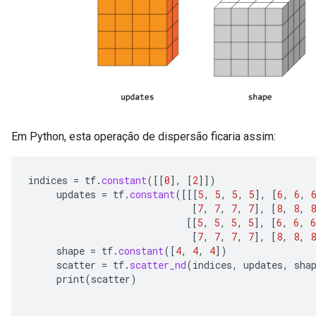
Em Python, esta operação de dispersão ficaria assim:
indices
=
tf
.
constant
(
[[
0
]
,
[
2
]]
)
updates
=
tf
.
constant
(
[[[
5
,
5
,
5
,
5
]
,
[
6
,
6
,
[
7
,
7
,
7
,
7
]
,
[
8
,
8
,
8
[[
5
,
5
,
5
,
5
]
,
[
6
,
6
,
6
[
7
,
7
,
7
,
7
]
,
[
8
,
8
,
8
shape
=
tf
.
constant
(
[
4
,
4
,
4
]
)
scatter
=
tf
.
scatter_nd
(
indices
,
updates
,
sha
print
(
scatter
)