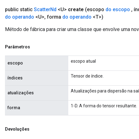
public static
Scatter
Nd
<U>
create
(escopo
do escopo
,
ín
do operando
<U>
,
forma
do operando
<T>)
Método de fábrica para criar uma classe que envolve uma no
Parâmetros
escopo atual
escopo
Tensor de índice.
índices
Atualizações para dispersão na saí
atualizações
1-D. A forma do tensor resultante.
forma
Devoluções