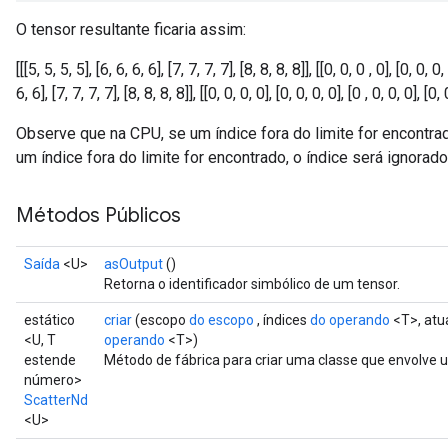
O tensor resultante ficaria assim:
[[[5, 5, 5, 5], [6, 6, 6, 6], [7, 7, 7, 7], [8, 8, 8, 8]], [[0, 0, 0 , 0], [0, 0, 0,
6, 6], [7, 7, 7, 7], [8, 8, 8, 8]], [[0, 0, 0, 0], [0, 0, 0, 0], [0 , 0, 0, 0], [0, 
Observe que na CPU, se um índice fora do limite for encontra
um índice fora do limite for encontrado, o índice será ignorado
Métodos Públicos
Saída
<U>
asOutput
()
Retorna o identificador simbólico de um tensor.
estático
criar
(escopo
do escopo
, índices
do operando
<T>, atu
<U, T
operando
<T>)
estende
Método de fábrica para criar uma classe que envolve
número>
ScatterNd
<U>