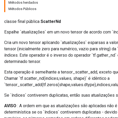
Métodos herdados
Métodos Públicos
classe final pública
ScatterNd
Espalhe `atualizações` em um novo tensor de acordo com `índ
Cria um novo tensor aplicando `atualizações` esparsas a valor
tensor (inicialmente zero para numérico, vazio para string) d
índices. Este operador é o inverso do operador `tf.gather_nd` 
determinado tensor.
Esta operação é semelhante a tensor_scatter_add, exceto que 
Chamar `tf.scatter_nd(indices,values, shape)` é idêntico a
`tensor_scatter_add(tf.zeros(shape,values.dtype),indices,val
Se `índices` contiverem duplicatas, então suas atualizações
AVISO
: A ordem em que as atualizações são aplicadas não é d
determinística se os `índices` contiverem duplicatas - devi