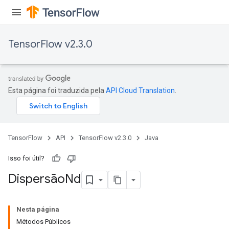
ametersGradAccumDebug
ers
tersGradAccumDebug
TensorFlow v2.3.0
ntDescentParameters
entDescentParametersGradAccumDebug
Esta página foi traduzida pela
API Cloud Translation
.
TensorFlow
API
TensorFlow v2.3.0
Java
Isso foi útil?
Dispersão
Nd
Nesta página
Métodos Públicos