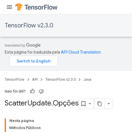
TensorFlow v2.3.0
Esta página foi traduzida pela
API Cloud Translation
.
TensorFlow
API
TensorFlow v2.3.0
Java
Isso foi útil?
Scatter
Update
.
Opções
Nesta página
Métodos Públicos