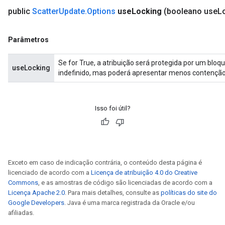
public
Scatter
Update
.
Options
use
Locking
(booleano use
L
Parâmetros
Se for True, a atribuição será protegida por um bloq
useLocking
indefinido, mas poderá apresentar menos contenção
Isso foi útil?
Exceto em caso de indicação contrária, o conteúdo desta página é
licenciado de acordo com a
Licença de atribuição 4.0 do Creative
Commons
, e as amostras de código são licenciadas de acordo com a
Licença Apache 2.0
. Para mais detalhes, consulte as
políticas do site do
Google Developers
. Java é uma marca registrada da Oracle e/ou
afiliadas.