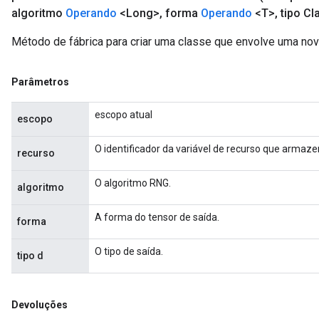
algoritmo
Operando
<Long>
,
forma
Operando
<T>
,
tipo Cl
Método de fábrica para criar uma classe que envolve uma nova
Parâmetros
escopo atual
escopo
O identificador da variável de recurso que armaz
recurso
O algoritmo RNG.
algoritmo
A forma do tensor de saída.
forma
O tipo de saída.
tipo d
Devoluções