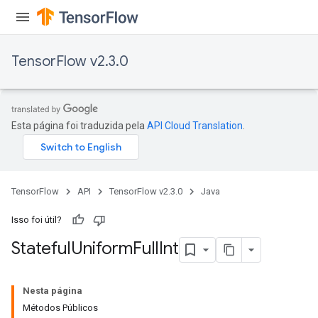
TensorFlow v2.3.0
Esta página foi traduzida pela
API Cloud Translation
.
TensorFlow
API
TensorFlow v2.3.0
Java
Isso foi útil?
Stateful
Uniform
Full
Int
Nesta página
Métodos Públicos