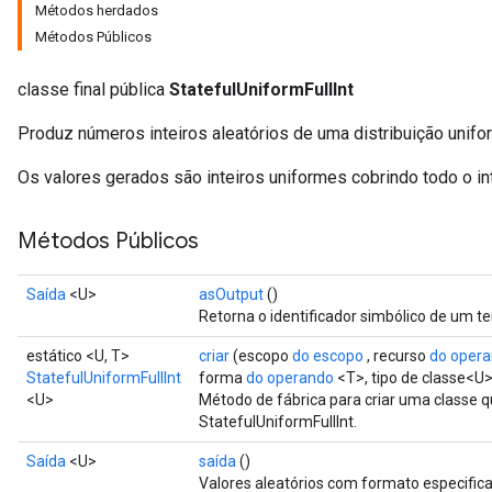
Métodos herdados
Métodos Públicos
classe final pública
StatefulUniformFullInt
Produz números inteiros aleatórios de uma distribuição unifo
Os valores gerados são inteiros uniformes cobrindo todo o int
Métodos Públicos
Saída
<U>
asOutput
()
Retorna o identificador simbólico de um te
estático <U, T>
criar
(escopo
do escopo
, recurso
do oper
StatefulUniformFullInt
forma
do operando
<T>, tipo de classe<U>
<U>
Método de fábrica para criar uma classe
StatefulUniformFullInt.
Saída
<U>
saída
()
Valores aleatórios com formato especific