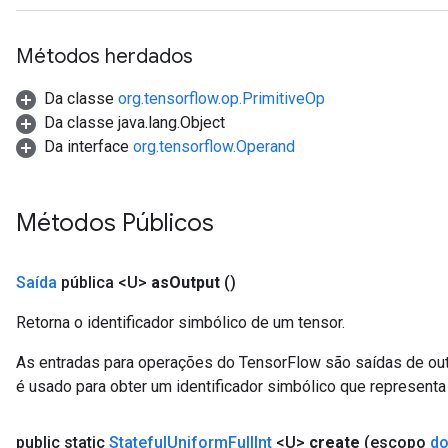
Métodos herdados
Da classe
org.tensorflow.op.PrimitiveOp
Da classe java.lang.Object
Da interface
org.tensorflow.Operand
Métodos Públicos
Saída
pública <U>
as
Output
()
Retorna o identificador simbólico de um tensor.
As entradas para operações do TensorFlow são saídas de ou
é usado para obter um identificador simbólico que representa 
public static
Stateful
Uniform
Full
Int
<U>
create
(escopo
do