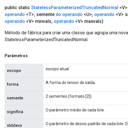
public static
Stateless
Parameterized
Truncated
Normal
<V>
operando
<T>
,
semente
do operando
<U>
,
operando
<V> si
operando
<V> minvals
,
operando
<V> maxvals)
Método de fábrica para criar uma classe que agrupa uma nov
StatelessParameterizedTruncatedNormal.
Parâmetros
escopo atual
escopo
A forma do tensor de saída.
forma
2 sementes (formato [2]).
semente
O parâmetro médio de cada lote.
significa
O parâmetro de desvio padrão de cada lote. D
stddevs