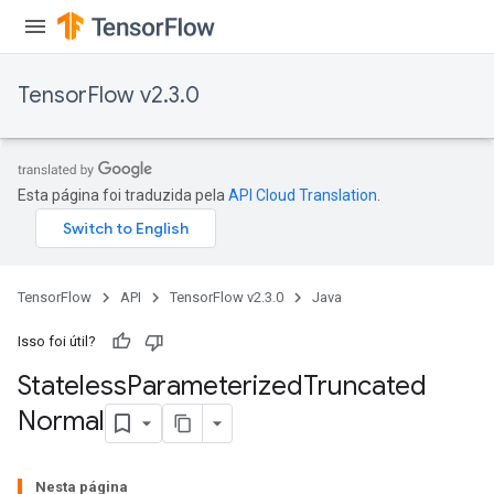
TensorFlow v2.3.0
Esta página foi traduzida pela
API Cloud Translation
.
TensorFlow
API
TensorFlow v2.3.0
Java
Isso foi útil?
Stateless
Parameterized
Truncated
Normal
Nesta página