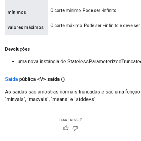
O corte mínimo. Pode ser -infinito.
mínimos
O corte máximo. Pode ser +infinito e deve ser
valores máximos
Devoluções
uma nova instância de StatelessParameterizedTruncat
Saída
pública <V>
saída
()
As saídas são amostras normais truncadas e são uma função d
`minvals`, `maxvals`, `means` e `stddevs`.
Isso foi útil?