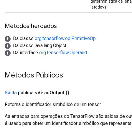
determinística de `shap
`stddevs`.
Métodos herdados
Da classe
org.tensorflow.op.PrimitiveOp
Da classe java.lang.Object
Da interface
org.tensorflow.Operand
Métodos Públicos
Saída
pública <V>
as
Output
()
Retorna o identificador simbólico de um tensor.
As entradas para operações do TensorFlow são saídas de ou
é usado para obter um identificador simbólico que representa 