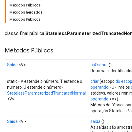
Métodos Públicos
Métodos herdados
Métodos Públicos
classe final pública
StatelessParameterizedTruncatedNo
Métodos Públicos
Saída
<V>
asOutput
()
Retorna o identificado
static <V estende o número, T estende o
criar
(escopo
do esco
número, U estende o número>
operando
<U>, meios
StatelessParameterizedTruncatedNormal
stddevs, valores mín
<V>
operando
<V>)
Método de fábrica par
operação StatelessP
Saída
<V>
saída
()
As saídas são amostr