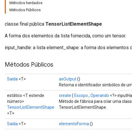
Métodos herdados
Métodos Públicos
classe final pública
TensorListElementShape
A forma dos elementos da lista fornecida, como um tensor.
input_handle: a lista element_shape: a forma dos elementos d
Métodos Públicos
Saída
<T>
asOutput
()
Retorna o identificador simbólico de um
estático <T estende
create
(
Escopo
,
Operando
<?> inputHa
número>
Método de fábrica para criar uma clas
TensorListElementShape
TensorListElementShape.
<T>
Saída
<T>
elementoForma
()