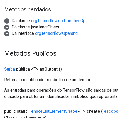
Métodos herdados
Da classe
org.tensorflow.op.PrimitiveOp
Da classe java.lang.Object
Da interface
org.tensorflow.Operand
Métodos Públicos
Saída
pública <T>
as
Output
()
Retorna o identificador simbólico de um tensor.
As entradas para operações do TensorFlow são saídas de ou
é usado para obter um identificador simbólico que representa 
public static
Tensor
List
Element
Shape
<T>
create
(
escopo
Class<T> shape
Type)