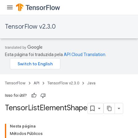
TensorFlow v2.3.0
Esta página foi traduzida pela
API Cloud Translation
.
TensorFlow
API
TensorFlow v2.3.0
Java
Isso foi útil?
Tensor
List
Element
Shape
Nesta página
Métodos Públicos