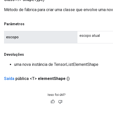
Método de fábrica para criar uma classe que envolve uma no
Parâmetros
escopo atual
escopo
Devoluções
uma nova instância de TensorListElementShape
Saída
pública <T>
element
Shape
()
Isso foi útil?