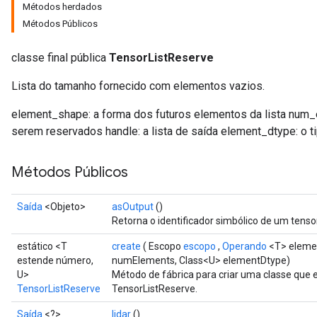
Métodos herdados
Métodos Públicos
classe final pública
TensorListReserve
Lista do tamanho fornecido com elementos vazios.
element_shape: a forma dos futuros elementos da lista num
serem reservados handle: a lista de saída element_dtype: o t
Métodos Públicos
Saída
<Objeto>
asOutput
()
Retorna o identificador simbólico de um tensor
estático <T
create
( Escopo
escopo
,
Operando
<T> eleme
estende número,
numElements, Class<U> elementDtype)
U>
Método de fábrica para criar uma classe que
TensorListReserve
TensorListReserve.
Saída
<?>
lidar
()