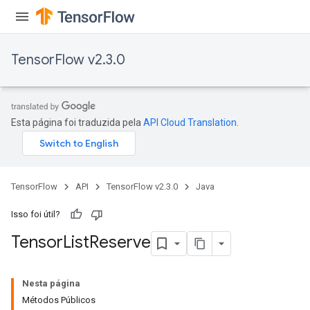
TensorFlow v2.3.0
Esta página foi traduzida pela
API Cloud Translation
.
TensorFlow
API
TensorFlow v2.3.0
Java
Isso foi útil?
Tensor
List
Reserve
Nesta página
Métodos Públicos