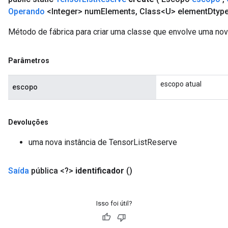
Operando
<Integer> num
Elements
,
Class<U> element
Dtype
Método de fábrica para criar uma classe que envolve uma no
Parâmetros
escopo atual
escopo
Devoluções
uma nova instância de TensorListReserve
Saída
pública <?>
identificador
()
Isso foi útil?