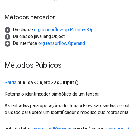
Métodos herdados
Da classe
org.tensorflow.op.PrimitiveOp
Da classe java.lang.Object
Da interface
org.tensorflow.Operand
Métodos Públicos
Saída
pública <Objeto>
as
Output
()
Retorna o identificador simbólico de um tensor.
As entradas para operações do TensorFlow são saídas de ou
é usado para obter um identificador simbólico que representa 
public static
Tensor
List
Reserve
create
( Escopo
escopo
,