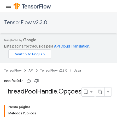
TensorFlow v2.3.0
Esta página foi traduzida pela
API Cloud Translation
.
TensorFlow
API
TensorFlow v2.3.0
Java
Isso foi útil?
Thread
Pool
Handle
.
Opções
Nesta página
Métodos Públicos