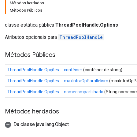
Métodos herdados
Métodos Públicos
classe estática pública
ThreadPoolHandle.Options
Atributos opcionais para
ThreadPoolHandle
Métodos Públicos
ThreadPoolHandle.Opções
contêiner
(contêiner de string)
ThreadPoolHandle.Opções
maxIntraOpParallelism
(maxIntraOpPa
ThreadPoolHandle.Opções
nomecompartilhado
(String nomecom
Métodos herdados
Da classe java.lang.Object