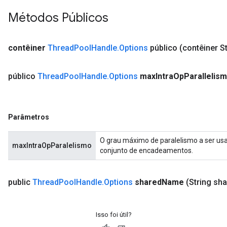
Métodos Públicos
contêiner
Thread
Pool
Handle
.
Options
público
(contêiner St
público
Thread
Pool
Handle
.
Options
max
Intra
Op
Parallelism
Parâmetros
O grau máximo de paralelismo a ser us
maxIntraOpParalelismo
conjunto de encadeamentos.
public
Thread
Pool
Handle
.
Options
shared
Name
(String sh
Isso foi útil?