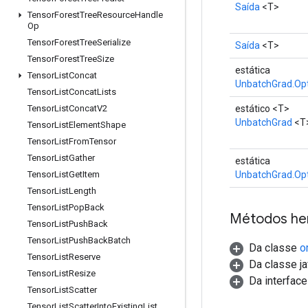
Saída
<T>
Tensor
Forest
Tree
Resource
Handle
Op
Tensor
Forest
Tree
Serialize
Saída
<T>
Tensor
Forest
Tree
Size
estática
Tensor
List
Concat
UnbatchGrad.Op
Tensor
List
Concat
Lists
estático <T>
Tensor
List
Concat
V2
UnbatchGrad
<T
Tensor
List
Element
Shape
Tensor
List
From
Tensor
Tensor
List
Gather
estática
UnbatchGrad.Op
Tensor
List
Get
Item
Tensor
List
Length
Tensor
List
Pop
Back
Métodos he
Tensor
List
Push
Back
Tensor
List
Push
Back
Batch
Da classe
o
Tensor
List
Reserve
Da classe ja
Tensor
List
Resize
Da interfac
Tensor
List
Scatter
Tensor
List
Scatter
Into
Existing
List