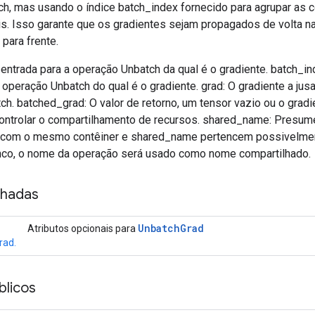
h, mas usando o índice batch_index fornecido para agrupar as 
is. Isso garante que os gradientes sejam propagados de volta
para frente.
A entrada para a operação Unbatch da qual é o gradiente. batch_i
 operação Unbatch do qual é o gradiente. grad: O gradiente a jusan
ch. batched_grad: O valor de retorno, um tensor vazio ou o gradie
controlar o compartilhamento de recursos. shared_name: Presum
 com o mesmo contêiner e shared_name pertencem possivelmen
nco, o nome da operação será usado como nome compartilhado.
nhadas
Unbatch
Grad
Atributos opcionais para
rad.
licos