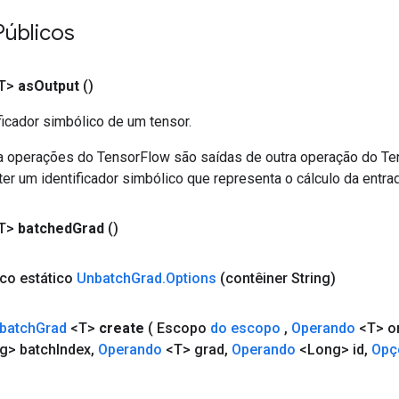
Públicos
T>
as
Output
()
ficador simbólico de um tensor.
a operações do TensorFlow são saídas de outra operação do T
er um identificador simbólico que representa o cálculo da entrad
T>
batched
Grad
()
ico estático
Unbatch
Grad
.
Options
(contêiner String)
batch
Grad
<T>
create
( Escopo
do escopo
,
Operando
<T> or
g> batch
Index
,
Operando
<T> grad
,
Operando
<Long> id
,
Opç