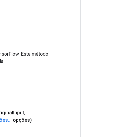
ensorFlow. Este método
a.
iginal
Input
,
ões
.
.
.
opções)