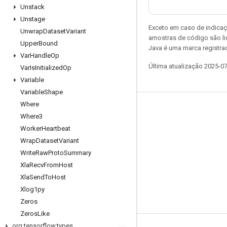
Unstack
Unstage
Exceto em caso de indicaç
Unwrap
Dataset
Variant
amostras de código são l
Upper
Bound
Java é uma marca registrad
Var
Handle
Op
Última atualização 2025-0
Var
Is
Initialized
Op
Variable
Variable
Shape
Where
Permanecer conectado
Where3
Blog
Worker
Heartbeat
Wrap
Dataset
Variant
Fórum
Write
Raw
Proto
Summary
GitHub
Xla
Recv
From
Host
Twitter
Xla
Send
To
Host
Xlog1py
YouTube
Zeros
Zeros
Like
org
.
tensorflow
.
types