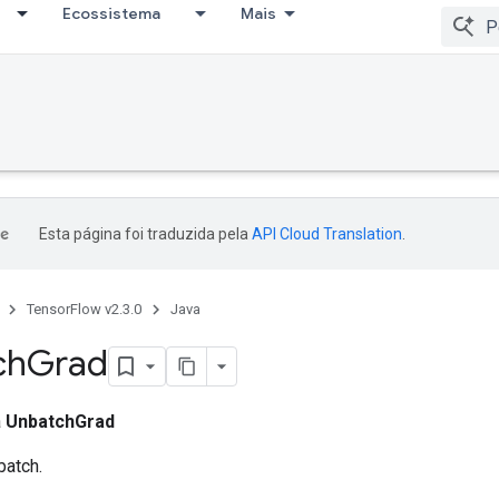
Ecossistema
Mais
Esta página foi traduzida pela
API Cloud Translation
.
TensorFlow v2.3.0
Java
ch
Grad
a
UnbatchGrad
batch.