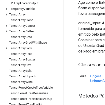
Age como o Batc
TPUReplicated
Output
ficam disponíve
Temporary
Variable
fez a passagem 
Tensor
Array
Tensor
Array
Close
original_input: 
Tensor
Array
Concat
fornecido para a
Tensor
Array
Gather
emitido pelo Bat
Tensor
Array
Grad
Container para 
Tensor
Array
Grad
With
Shape
de UnbatchGrad
Tensor
Array
Pack
deixado em bra
Tensor
Array
Read
Tensor
Array
Scatter
Classes ani
Tensor
Array
Size
Tensor
Array
Split
aula
Opções
Tensor
Array
Unpack
UnbatchG
Tensor
Array
Write
Tensor
Forest
Create
Tree
Variable
Tensor
Forest
Tree
Deserialize
Métodos Púb
Tensor
Forest
Tree
Is
Initialized
Op
Tensor
Forest
Tree
Predict