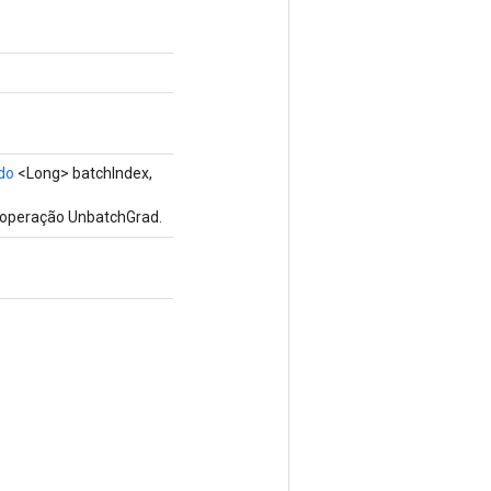
do
<Long> batchIndex,
a operação UnbatchGrad.