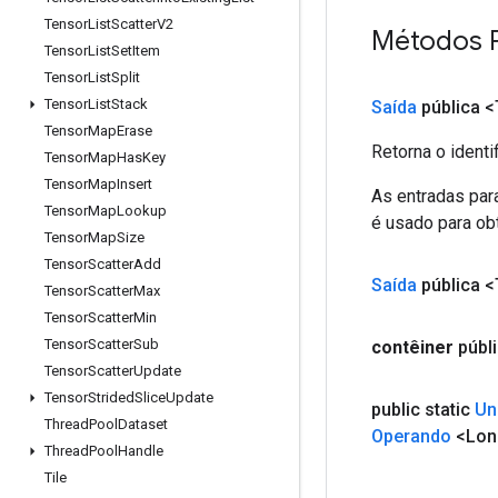
Tensor
List
Scatter
V2
Métodos 
Tensor
List
Set
Item
Tensor
List
Split
Tensor
List
Stack
Saída
pública <
Tensor
Map
Erase
Retorna o identi
Tensor
Map
Has
Key
Tensor
Map
Insert
As entradas par
Tensor
Map
Lookup
é usado para obt
Tensor
Map
Size
Tensor
Scatter
Add
Saída
pública <
Tensor
Scatter
Max
Tensor
Scatter
Min
Tensor
Scatter
Sub
contêiner
públ
Tensor
Scatter
Update
Tensor
Strided
Slice
Update
public static
Un
Thread
Pool
Dataset
Operando
<Lon
Thread
Pool
Handle
Tile