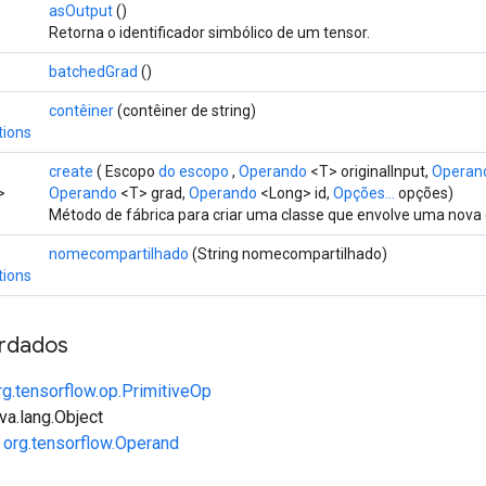
asOutput
()
Retorna o identificador simbólico de um tensor.
batchedGrad
()
contêiner
(contêiner de string)
tions
create
( Escopo
do escopo
,
Operando
<T> originalInput,
Operan
>
Operando
<T> grad,
Operando
<Long> id,
Opções...
opções)
Método de fábrica para criar uma classe que envolve uma nov
nomecompartilhado
(String nomecompartilhado)
tions
rdados
rg.tensorflow.op.PrimitiveOp
va.lang.Object
e
org.tensorflow.Operand