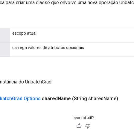
ca para criar uma classe que envolve uma nova operação Unbatc
escopo atual
carrega valores de atributos opcionais
instância do UnbatchGrad
batch
Grad
.
Options
shared
Name
(String shared
Name)
Isso foi útil?