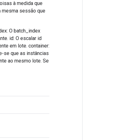
coisas à medida que
 na mesma sessão que
ndex: O batch_index
te. id: O escalar id
nte em lote. container:
e-se que as instâncias
te ao mesmo lote. Se