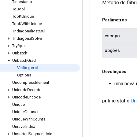
Timestamp
Método de fábri
To
Bool
Top
KUnique
Parâmetros
Top
KWith
Unique
Tridiagonal
Mat
Mul
escopo
Tridiagonal
Solve
Try
Rpc
opções
Unbatch
Unbatch
Grad
Visão geral
Devoluções
Options
Uncompress
Element
uma nova 
Unicode
Decode
Unicode
Encode
public static
Un
Unique
Unique
Dataset
Unique
With
Counts
Unravel
Index
Unsorted
Segment
Join