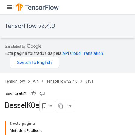
TensorFlow v2.4.0
Esta página foi traduzida pela
API Cloud Translation
.
TensorFlow
API
TensorFlow v2.4.0
Java
Isso foi útil?
Bessel
K0e
Nesta página
Métodos Públicos