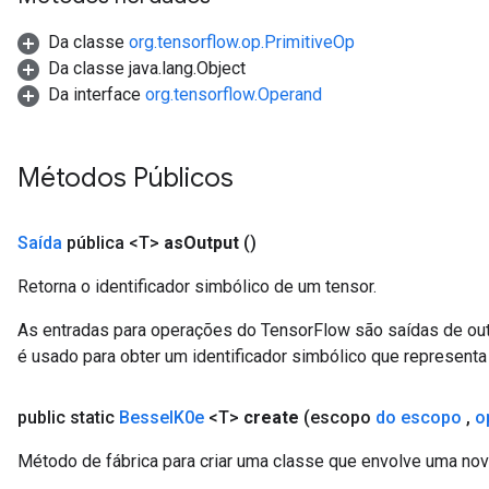
Da classe
org.tensorflow.op.PrimitiveOp
leOp
Da classe java.lang.Object
Da interface
org.tensorflow.Operand
Métodos Públicos
Saída
pública <T>
as
Output
()
Retorna o identificador simbólico de um tensor.
As entradas para operações do TensorFlow são saídas de ou
é usado para obter um identificador simbólico que representa 
Flush
public static
Bessel
K0e
<T>
create
(escopo
do escopo
,
o
Método de fábrica para criar uma classe que envolve uma no
eHandleOp