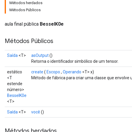
Métodos herdados
Métodos Públicos
aula final pública
BesselK0e
Métodos Públicos
Saída
<T>
asOutput
()
Retorna o identificador simbólico de um tensor.
estático
create
(
Escopo
,
Operando
<T> x)
<T
Método de fábrica para criar uma classe que envolve
estende
t
número>
BesselK0e
<T>
Saída
<T>
você
()
source
Métodos herdados