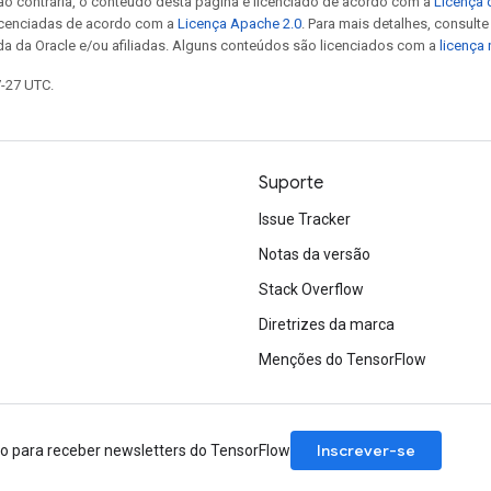
ão contrária, o conteúdo desta página é licenciado de acordo com a
Licença 
icenciadas de acordo com a
Licença Apache 2.0
. Para mais detalhes, consult
da da Oracle e/ou afiliadas. Alguns conteúdos são licenciados com a
licença
7-27 UTC.
Suporte
Issue Tracker
Notas da versão
Stack Overflow
Diretrizes da marca
Menções do TensorFlow
Inscrever-se
ão para receber newsletters do TensorFlow