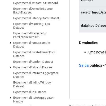
Experimental
Dataset
To
TFRecord
Experimental
Dense
To
Sparse
seletorInputDat
Batch
Dataset
Experimental
Latency
Stats
Dataset
Experimental
Matching
Files
dataInputDatase
Dataset
Experimental
Max
Intra
Op
Parallelism
Dataset
Devoluções
Experimental
Parse
Example
Dataset
uma nova i
Experimental
Private
Thread
Pool
Dataset
Experimental
Random
Dataset
Saída
pública <
Experimental
Rebatch
Dataset
Experimental
Set
Stats
Aggregator
Dataset
Experimental
Sliding
Window
Dataset
Experimental
Sql
Dataset
Experimental
Stats
Aggregator
Handle