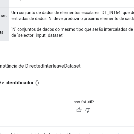
Um conjunto de dados de elementos escalares `DT_INT64` que d
aset
entradas de dados `N` deve produzir o próximo elemento de saíd
`N` conjuntos de dados do mesmo tipo que serão intercalados de
ts
de `selector_input_dataset`.
nstância de DirectedInterleaveDataset
?>
identificador
()
Isso foi útil?