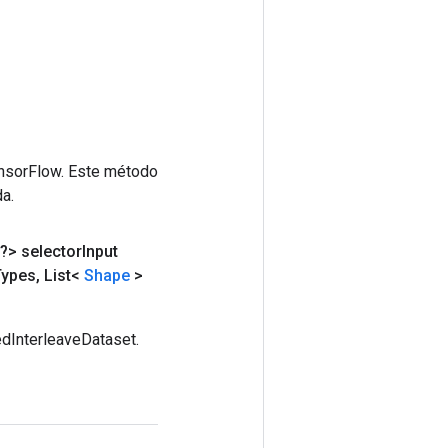
ensorFlow. Este método
a.
?> selector
Input
Types
,
List<
Shape
>
edInterleaveDataset.