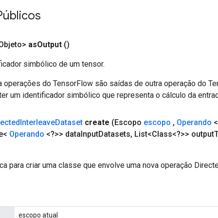
Públicos
Objeto>
as
Output
()
ficador simbólico de um tensor.
a operações do TensorFlow são saídas de outra operação do T
er um identificador simbólico que representa o cálculo da entrad
rected
Interleave
Dataset
create
(Escopo
escopo
,
Operando
<
le<
Operando
<?>> data
Input
Datasets
,
List<Class<?>> output
ca para criar uma classe que envolve uma nova operação Direct
escopo atual