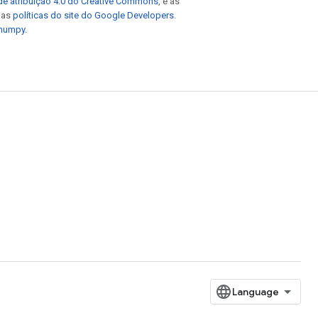
de atribuição 4.0 do Creative Commons
, e as
e as
políticas do site do Google Developers
.
 numpy
.