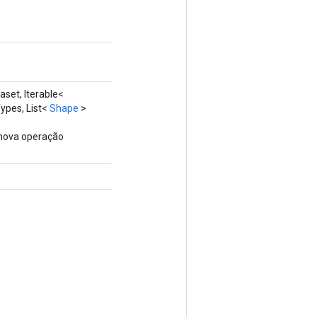
aset, Iterable<
ypes, List<
Shape
>
 nova operação