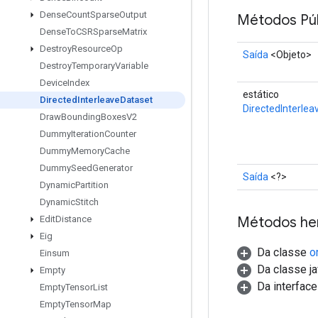
Dense
Count
Sparse
Output
Métodos Púb
Dense
To
CSRSparse
Matrix
Destroy
Resource
Op
Saída
<Objeto>
Destroy
Temporary
Variable
Device
Index
estático
Directed
Interleave
Dataset
DirectedInterle
Draw
Bounding
Boxes
V2
Dummy
Iteration
Counter
Dummy
Memory
Cache
Dummy
Seed
Generator
Saída
<?>
Dynamic
Partition
Dynamic
Stitch
Métodos he
Edit
Distance
Eig
Da classe
o
Einsum
Da classe ja
Empty
Da interfac
Empty
Tensor
List
Empty
Tensor
Map