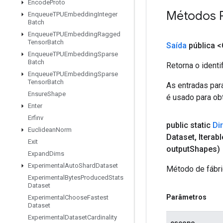
Encode
Proto
Métodos 
Enqueue
TPUEmbedding
Integer
Batch
Enqueue
TPUEmbedding
Ragged
Tensor
Batch
Saída
pública <
Enqueue
TPUEmbedding
Sparse
Batch
Retorna o identi
Enqueue
TPUEmbedding
Sparse
Tensor
Batch
As entradas par
Ensure
Shape
é usado para obt
Enter
Erfinv
public static
Di
Euclidean
Norm
Dataset
,
Iterab
Exit
output
Shapes)
Expand
Dims
Experimental
Auto
Shard
Dataset
Método de fábri
Experimental
Bytes
Produced
Stats
Dataset
Parâmetros
Experimental
Choose
Fastest
Dataset
Experimental
Dataset
Cardinality
escopo