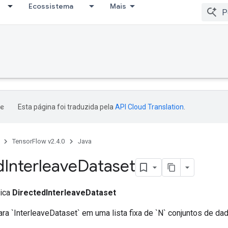
Ecossistema
Mais
Esta página foi traduzida pela
API Cloud Translation
.
TensorFlow v2.4.0
Java
d
Interleave
Dataset
lica
DirectedInterleaveDataset
ra `InterleaveDataset` em uma lista fixa de `N` conjuntos de da