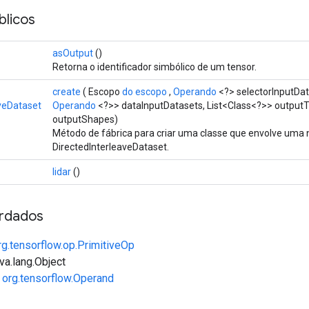
licos
asOutput
()
Retorna o identificador simbólico de um tensor.
create
( Escopo
do escopo
,
Operando
<?> selectorInputDat
aveDataset
Operando
<?>> dataInputDatasets, List<Class<?>> outputT
outputShapes)
Método de fábrica para criar uma classe que envolve uma
DirectedInterleaveDataset.
lidar
()
rdados
rg.tensorflow.op.PrimitiveOp
va.lang.Object
e
org.tensorflow.Operand