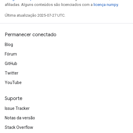
afiliadas. Alguns conteúdos são licenciados com a
licença numpy
.
AndReluAndRequantize
u
Última atualização 2025-07-27 UTC.
uAndRequantize
Permanecer conectado
AndRelu
Blog
AndReluAndRequantize
Fórum
GitHub
ize
Twitter
Requantize
YouTube
ize
Suporte
Issue Tracker
Notas da versão
Stack Overflow