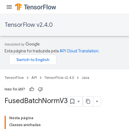
TensorFlow v2.4.0
Esta página foi traduzida pela
API Cloud Translation
.
TensorFlow
API
TensorFlow v2.4.0
Java
Isso foi útil?
Fused
Batch
Norm
V3
Nesta página
Classes aninhadas