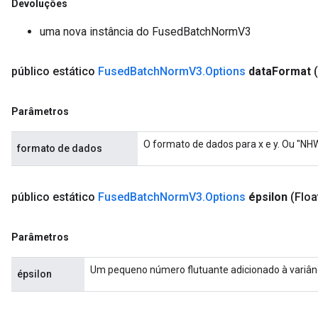
Devoluções
uma nova instância do FusedBatchNormV3
público estático
Fused
Batch
Norm
V3
.
Options
data
Format
Parâmetros
O formato de dados para x e y. Ou "NH
formato de dados
público estático
Fused
Batch
Norm
V3
.
Options
épsilon
(Floa
Parâmetros
Um pequeno número flutuante adicionado à variânc
épsilon