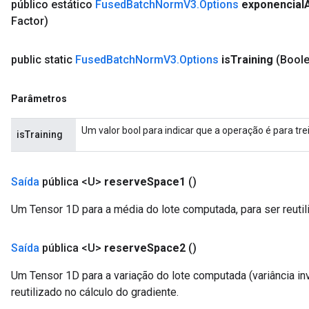
público estático
Fused
Batch
Norm
V3
.
Options
exponencial
Factor)
public static
Fused
Batch
Norm
V3
.
Options
is
Training
(Boole
Parâmetros
Um valor bool para indicar que a operação é para tr
isTraining
Saída
pública <U>
reserve
Space1
()
Um Tensor 1D para a média do lote computada, para ser reutili
Saída
pública <U>
reserve
Space2
()
Um Tensor 1D para a variação do lote computada (variância in
reutilizado no cálculo do gradiente.