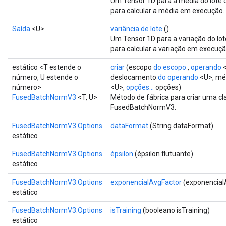
Um Tensor 1D para a média do lote 
para calcular a média em execução.
Saída
<U>
variância de lote
()
Um Tensor 1D para a variação do lo
para calcular a variação em execuçã
estático <T estende o
criar
(escopo
do escopo
,
operando
<
número, U estende o
deslocamento
do operando
<U>, mé
número>
<U>,
opções...
opções)
FusedBatchNormV3
<T, U>
Método de fábrica para criar uma c
FusedBatchNormV3.
FusedBatchNormV3.Options
dataFormat
(String dataFormat)
estático
FusedBatchNormV3.Options
épsilon
(épsilon flutuante)
estático
FusedBatchNormV3.Options
exponencialAvgFactor
(exponencialA
estático
FusedBatchNormV3.Options
isTraining
(booleano isTraining)
estático