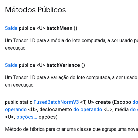
ParametersGradAccumDebug
Métodos Públicos
meters
ametersGradAccumDebug
rs
Saída
pública <U>
batch
Mean
()
ersGradAccumDebug
tDescentParameters
Um Tensor 1D para a média do lote computada, a ser usado p
ntDescentParametersGradAccumDebug
execução.
Saída
pública <U>
batch
Variance
()
Um Tensor 1D para a variação do lote computada, a ser usado 
em execução.
public static
Fused
Batch
Norm
V3
<T
,
U>
create
(Escopo
do
operando
<U>
,
deslocamento
do operando
<U>
,
média
do 
<U>
,
opções
.
.
.
opções)
Método de fábrica para criar uma classe que agrupa uma no