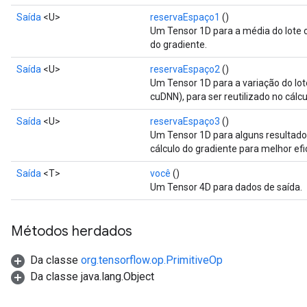
Saída
<U>
reservaEspaço1
()
Um Tensor 1D para a média do lote c
do gradiente.
Saída
<U>
reservaEspaço2
()
Um Tensor 1D para a variação do lot
cuDNN), para ser reutilizado no cálcu
sGradAccumDebug
Saída
<U>
reservaEspaço3
()
rs
Um Tensor 1D para alguns resultados
ersGradAccumDebug
cálculo do gradiente para melhor efi
rs
Saída
<T>
você
()
ersGradAccumDebug
Um Tensor 4D para dados de saída.
Parameters
Métodos herdados
GradAccumDebug
Parameters
Da classe
org.tensorflow.op.PrimitiveOp
ters
Da classe java.lang.Object
tersGradAccumDebug
arameters