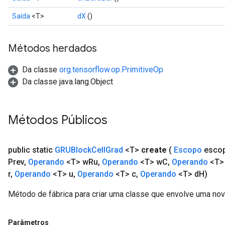
Saída
<T>
dX
()
Métodos herdados
Da classe
org.tensorflow.op.PrimitiveOp
Da classe java.lang.Object
Métodos Públicos
public static
GRUBlock
Cell
Grad
<T>
create
(
Escopo
esco
Prev
,
Operando
<T> w
Ru
,
Operando
<T> w
C
,
Operando
<T>
r
,
Operando
<T> u
,
Operando
<T> c
,
Operando
<T> d
H)
Método de fábrica para criar uma classe que envolve uma no
Parâmetros