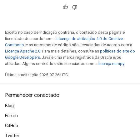
Exceto no caso de indicação contrária, o conteúdo desta página é
licenciado de acordo com a
Licença de atribuição 4.0 do Creative
Commons
, e as amostras de código são licenciadas de acordo com a
Licença Apache 2.0
. Para mais detalhes, consulte as
políticas do site do
Google Developers
. Java é uma marca registrada da Oracle e/ou
afiliadas. Alguns conteúdos são licenciados com a
licença numpy
.
ize
Última atualização 2025-07-26 UTC.
Permanecer conectado
Blog
Requantize
Fórum
ize
AndReluAndRequantize
GitHub
u
Twitter
uAndRequantize