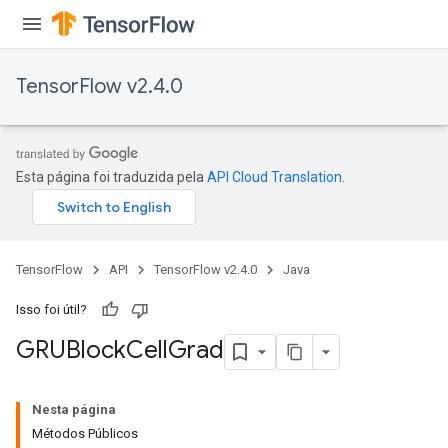
TensorFlow v2.4.0
Esta página foi traduzida pela
API Cloud Translation
.
TensorFlow
API
TensorFlow v2.4.0
Java
Isso foi útil?
GRUBlock
Cell
Grad
Nesta página
Métodos Públicos