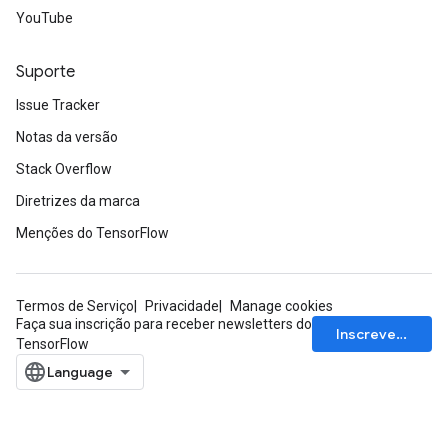
YouTube
Suporte
AndRelu
AndReluAndRequantize
Issue Tracker
Notas da versão
ize
Stack Overflow
Requantize
Diretrizes da marca
ize
Menções do TensorFlow
Termos de Serviço
Privacidade
Manage cookies
Faça sua inscrição para receber newsletters do
Inscrever-se
TensorFlow