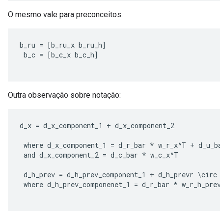
O mesmo vale para preconceitos.
b_ru
=
[
b_ru_x
b_ru_h
]
sGradAccumDebug
b_c
=
[
b_c_x
b_c_h
]
rs
ersGradAccumDebug
rs
ersGradAccumDebug
Outra observação sobre notação:
Parameters
d_x
=
d_x_component_1
+
d_x_component_2
GradAccumDebug
Parameters
where
d_x_component_1
=
d_r_bar
*
w_r_x
^
T
+
d_u_b
ters
and
d_x_component_2
=
d_c_bar
*
w_c_x
^
T
tersGradAccumDebug
d_h_prev
=
d_h_prev_component_1
+
d_h_prevr
\
circ
arameters
where
d_h_prev_componenet_1
=
d_r_bar
*
w_r_h_pre
ParametersGradAccumDebug
meters
ametersGradAccumDebug