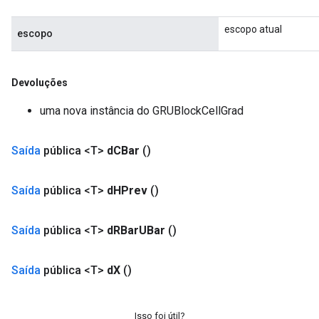
escopo atual
escopo
Devoluções
uma nova instância do GRUBlockCellGrad
Saída
pública <T>
d
CBar
()
Saída
pública <T>
d
HPrev
()
Saída
pública <T>
d
RBar
UBar
()
Saída
pública <T>
d
X
()
Isso foi útil?