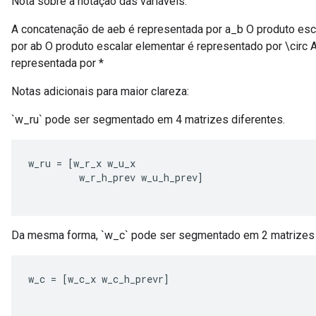
Nota sobre a notação das variáveis:
A concatenação de aeb é representada por a_b O produto esc
por ab O produto escalar elementar é representado por \circ 
representada por *
Notas adicionais para maior clareza:
`w_ru` pode ser segmentado em 4 matrizes diferentes.
w_ru
=
[
w_r_x
w_u_x
w_r_h_prev
w_u_h_prev
]
Da mesma forma, `w_c` pode ser segmentado em 2 matrizes 
w_c
=
[
w_c_x
w_c_h_prevr
]