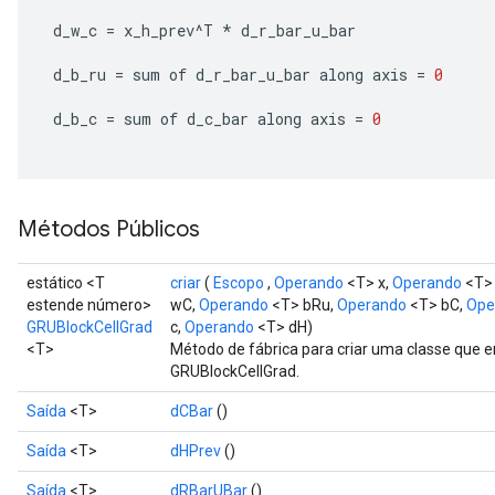
d_w_c
=
x_h_prev
^
T
*
d_r_bar_u_bar
d_b_ru
=
sum
of
d_r_bar_u_bar
along
axis
=
0
d_b_c
=
sum
of
d_c_bar
along
axis
=
0
Métodos Públicos
estático <T
criar
(
Escopo
,
Operando
<T> x,
Operando
<T> 
estende número>
wC,
Operando
<T> bRu,
Operando
<T> bC,
Ope
GRUBlockCellGrad
c,
Operando
<T> dH)
<T>
Método de fábrica para criar uma classe que
GRUBlockCellGrad.
Saída
<T>
dCBar
()
Saída
<T>
dHPrev
()
Saída
<T>
dRBarUBar
()