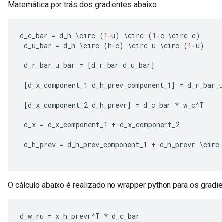
rs
Matemática por trás dos gradientes abaixo:
ersGradAccumDebug
tDescentParameters
d_c_bar
=
d_h
\
circ
(
1
-
u
)
\
circ
(
1
-
c
\
circ
c
)
ntDescentParametersGradAccumDebug
d_u_bar
=
d_h
\
circ
(
h
-
c
)
\
circ
u
\
circ
(
1
-
u
)
d_r_bar_u_bar
=
[
d_r_bar
d_u_bar
]
[
d_x_component_1
d_h_prev_component_1
]
=
d_r_bar_
[
d_x_component_2
d_h_prevr
]
=
d_c_bar
*
w_c
^
T
d_x
=
d_x_component_1
+
d_x_component_2
d_h_prev
=
d_h_prev_component_1
+
d_h_prevr
\
circ
O cálculo abaixo é realizado no wrapper python para os gradie
d_w_ru
=
x_h_prevr
^
T
*
d_c_bar