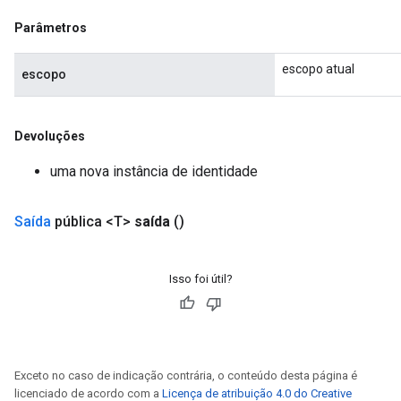
GradAccumDebug
Parâmetros
Parameters
ters
escopo atual
escopo
tersGradAccumDebug
arameters
ParametersGradAccumDebug
Devoluções
meters
uma nova instância de identidade
ametersGradAccumDebug
rs
ersGradAccumDebug
Saída
pública <T>
saída
()
tDescentParameters
ntDescentParametersGradAccumDebug
Isso foi útil?
Exceto no caso de indicação contrária, o conteúdo desta página é
licenciado de acordo com a
Licença de atribuição 4.0 do Creative