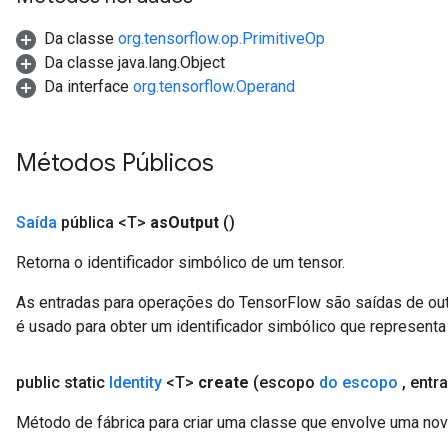
Da classe
org.tensorflow.op.PrimitiveOp
Da classe java.lang.Object
Da interface
org.tensorflow.Operand
Métodos Públicos
Saída
pública <T>
as
Output
()
Retorna o identificador simbólico de um tensor.
As entradas para operações do TensorFlow são saídas de ou
sGradAccumDebug
é usado para obter um identificador simbólico que representa 
rs
ersGradAccumDebug
rs
public static
Identity
<T>
create
(escopo
do escopo
,
entr
ersGradAccumDebug
Método de fábrica para criar uma classe que envolve uma nov
Parameters