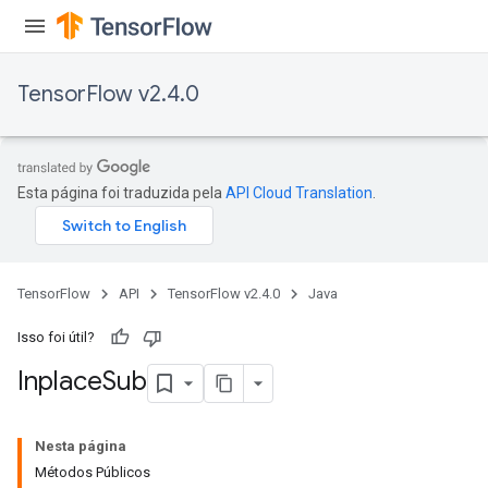
TensorFlow v2.4.0
Esta página foi traduzida pela
API Cloud Translation
.
TensorFlow
API
TensorFlow v2.4.0
Java
Isso foi útil?
Inplace
Sub
Nesta página
Métodos Públicos