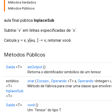
Métodos herdados
Métodos Públicos
aula final pública
InplaceSub
Subtrai `v` em linhas especificadas de `x`.
Calcula y = x; y[eu, :] -= v; retornar você.
Métodos Públicos
Saída
<T>
asOutput
()
Retorna o identificador simbólico de um tensor.
estático
criar
(
Escopo
,
Operando
<T> x,
Operando
<Integer> i
<T>
Método de fábrica para criar uma classe que envolv
InplaceSub
<T>
sGradAccumDebug
rs
Saída
<T>
você
()
ersGradAccumDebug
Um `Tensor` do tipo T.