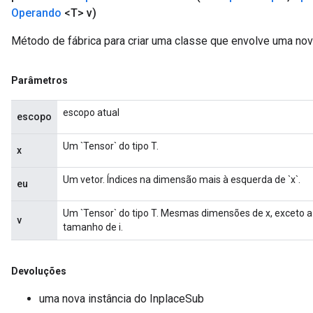
Operando
<T> v)
Método de fábrica para criar uma classe que envolve uma no
Parâmetros
escopo atual
escopo
Um `Tensor` do tipo T.
x
Um vetor. Índices na dimensão mais à esquerda de `x`.
eu
Um `Tensor` do tipo T. Mesmas dimensões de x, exceto a 
v
tamanho de i.
Devoluções
uma nova instância do InplaceSub