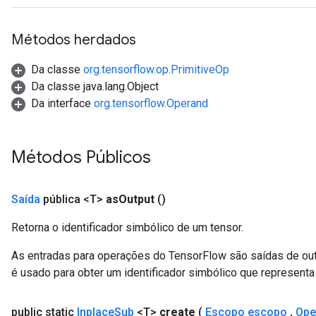
rs
ersGradAccumDebug
Métodos herdados
Parameters
Da classe
org.tensorflow.op.PrimitiveOp
GradAccumDebug
Da classe java.lang.Object
Parameters
Da interface
org.tensorflow.Operand
ters
tersGradAccumDebug
arameters
Métodos Públicos
ParametersGradAccumDebug
meters
ametersGradAccumDebug
Saída
pública <T>
as
Output
()
rs
Retorna o identificador simbólico de um tensor.
ersGradAccumDebug
tDescentParameters
As entradas para operações do TensorFlow são saídas de ou
ntDescentParametersGradAccumDebug
é usado para obter um identificador simbólico que representa 
public static
Inplace
Sub
<T>
create
(
Escopo escopo
,
Ope