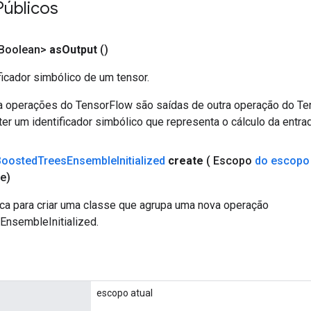
Públicos
<Boolean>
as
Output
()
ficador simbólico de um tensor.
a operações do TensorFlow são saídas de outra operação do T
er um identificador simbólico que representa o cálculo da entrad
Boosted
Trees
Ensemble
Initialized
create
( Escopo
do escopo
e)
ca para criar uma classe que agrupa uma nova operação
nsembleInitialized.
escopo atual