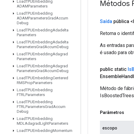
Métodos 
Load
TPUEmbedding
ADAMParameters
Load
TPUEmbedding
ADAMParameters
Grad
Accum
Saída
pública 
Debug
Load
TPUEmbedding
Adadelta
Retorna o identi
Parameters
Load
TPUEmbedding
Adadelta
As entradas par
Parameters
Grad
Accum
Debug
é usado para obt
Load
TPUEmbedding
Adagrad
Parameters
Load
TPUEmbedding
Adagrad
public static
Is
Parameters
Grad
Accum
Debug
Ensemble
Handl
Load
TPUEmbedding
Centered
RMSProp
Parameters
Método de fábri
Load
TPUEmbedding
FTRLParameters
IsBoostedTreesE
Load
TPUEmbedding
FTRLParameters
Grad
Accum
Debug
Parâmetros
Load
TPUEmbedding
MDLAdagrad
Light
Parameters
escopo
Load
TPUEmbedding
Momentum