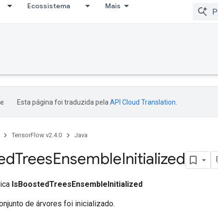
Ecossistema
Mais
Esta página foi traduzida pela
API Cloud Translation
.
TensorFlow v2.4.0
Java
ed
Trees
Ensemble
Initialized
lica
IsBoostedTreesEnsembleInitialized
onjunto de árvores foi inicializado.