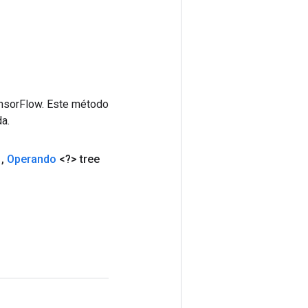
ensorFlow. Este método
a.
,
Operando
<?> tree