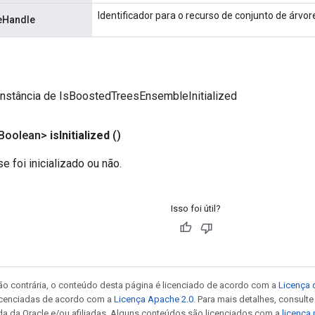
Identificador para o recurso de conjunto de árvor
eHandle
instância de IsBoostedTreesEnsembleInitialized
<Boolean>
is
Initialized
()
e foi inicializado ou não.
Isso foi útil?
ão contrária, o conteúdo desta página é licenciado de acordo com a
Licença 
icenciadas de acordo com a
Licença Apache 2.0
. Para mais detalhes, consult
da da Oracle e/ou afiliadas. Alguns conteúdos são licenciados com a
licença