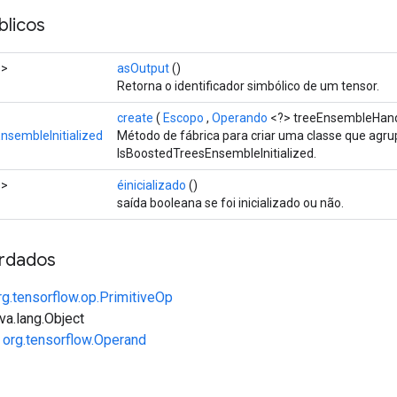
licos
o>
asOutput
()
Retorna o identificador simbólico de um tensor.
create
(
Escopo
,
Operando
<?> treeEnsembleHand
nsembleInitialized
Método de fábrica para criar uma classe que ag
IsBoostedTreesEnsembleInitialized.
o>
éinicializado
()
saída booleana se foi inicializado ou não.
rdados
rg.tensorflow.op.PrimitiveOp
va.lang.Object
e
org.tensorflow.Operand