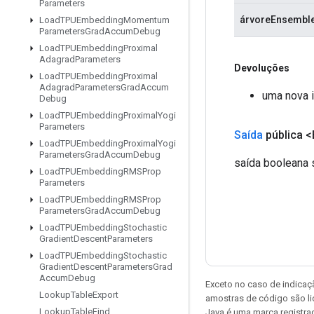
Parameters
árvoreEnsembl
Load
TPUEmbedding
Momentum
Parameters
Grad
Accum
Debug
Load
TPUEmbedding
Proximal
Adagrad
Parameters
Devoluções
Load
TPUEmbedding
Proximal
Adagrad
Parameters
Grad
Accum
uma nova 
Debug
Load
TPUEmbedding
Proximal
Yogi
Parameters
Saída
pública 
Load
TPUEmbedding
Proximal
Yogi
Parameters
Grad
Accum
Debug
saída booleana s
Load
TPUEmbedding
RMSProp
Parameters
Load
TPUEmbedding
RMSProp
Parameters
Grad
Accum
Debug
Load
TPUEmbedding
Stochastic
Gradient
Descent
Parameters
Load
TPUEmbedding
Stochastic
Gradient
Descent
Parameters
Grad
Accum
Debug
Exceto no caso de indicaç
Lookup
Table
Export
amostras de código são l
Lookup
Table
Find
Java é uma marca registra