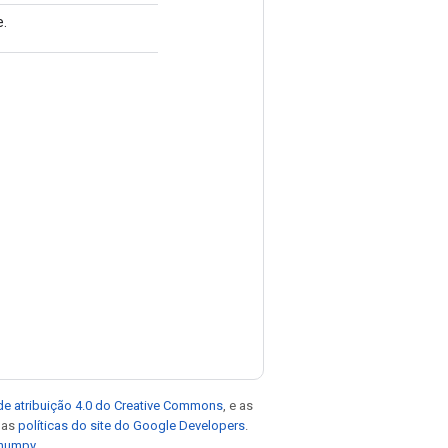
e.
de atribuição 4.0 do Creative Commons
, e as
e as
políticas do site do Google Developers
.
 numpy
.