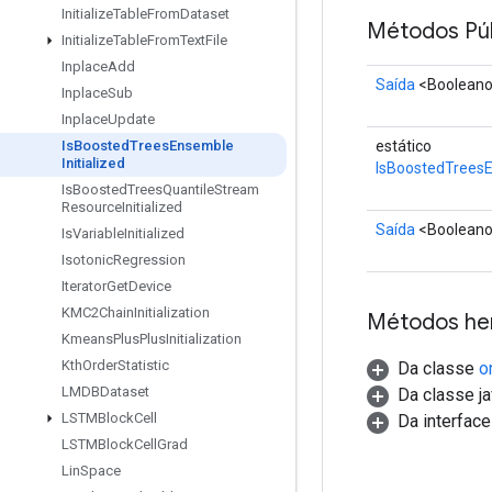
Initialize
Table
From
Dataset
Métodos Púb
Initialize
Table
From
Text
File
Inplace
Add
Saída
<Boolean
Inplace
Sub
Inplace
Update
estático
Is
Boosted
Trees
Ensemble
Initialized
IsBoostedTreesE
Is
Boosted
Trees
Quantile
Stream
Resource
Initialized
Saída
<Boolean
Is
Variable
Initialized
Isotonic
Regression
Iterator
Get
Device
KMC2Chain
Initialization
Métodos he
Kmeans
Plus
Plus
Initialization
Kth
Order
Statistic
Da classe
o
LMDBDataset
Da classe ja
LSTMBlock
Cell
Da interfac
LSTMBlock
Cell
Grad
Lin
Space