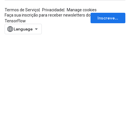
Termos de Serviço
Privacidade
Manage cookies
Faça sua inscrição para receber newsletters do
Inscrever-se
TensorFlow
ize
Requantize
ize
AndReluAndRequantize
u