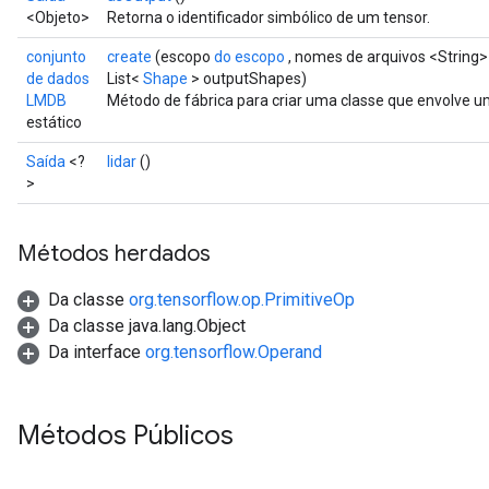
ametersGradAccumDebug
<Objeto>
Retorna o identificador simbólico de um tensor.
rs
conjunto
create
(escopo
do escopo
, nomes de arquivos <String
ersGradAccumDebug
de dados
List<
Shape
> outputShapes)
tDescentParameters
LMDB
Método de fábrica para criar uma classe que envolve
ntDescentParametersGradAccumDebug
estático
Saída
<?
lidar
()
>
Métodos herdados
Da classe
org.tensorflow.op.PrimitiveOp
Da classe java.lang.Object
Da interface
org.tensorflow.Operand
Métodos Públicos