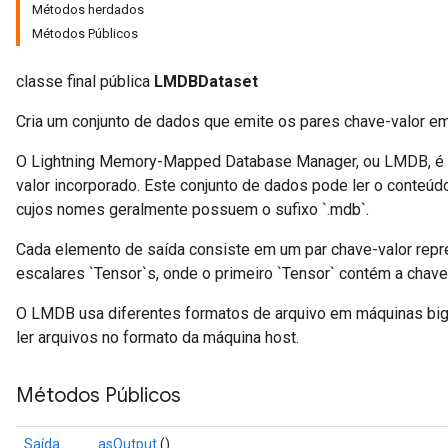
Métodos herdados
Métodos Públicos
classe final pública
LMDBDataset
sGradAccumDebug
Cria um conjunto de dados que emite os pares chave-valor 
rs
O Lightning Memory-Mapped Database Manager, ou LMDB, é u
ersGradAccumDebug
valor incorporado. Este conjunto de dados pode ler o conte
rs
cujos nomes geralmente possuem o sufixo `.mdb`.
ersGradAccumDebug
Parameters
Cada elemento de saída consiste em um par chave-valor rep
escalares `Tensor`s, onde o primeiro `Tensor` contém a chave
GradAccumDebug
Parameters
O LMDB usa diferentes formatos de arquivo em máquinas big 
ters
ler arquivos no formato da máquina host.
tersGradAccumDebug
arameters
Métodos Públicos
ParametersGradAccumDebug
meters
Saída
asOutput
()