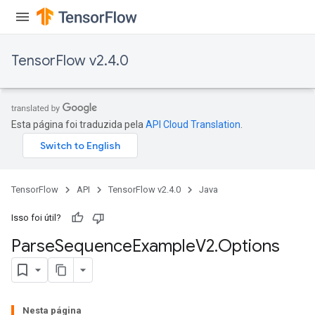
TensorFlow v2.4.0
Esta página foi traduzida pela
API Cloud Translation
.
TensorFlow
API
TensorFlow v2.4.0
Java
Isso foi útil?
Parse
Sequence
Example
V2
.
Options
Nesta página