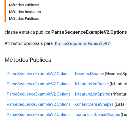
Métodos Públicos
Métodos herdados
Métodos Públicos
classe estática pública
ParseSequenceExampleV2.Options
Atributos opcionais para
ParseSequenceExampleV2
Métodos Públicos
ParseSequenceExampleV2.Options
NcontextSparse
(NcontextSp
ize
ParseSequenceExampleV2.Options
NfeatureListDense
(Nfeature
ParseSequenceExampleV2.Options
NfeatureListSparse
(Nfeatur
ParseSequenceExampleV2.Options
contextDenseShapes
(Lista
ParseSequenceExampleV2.Options
featureListDenseShapes
(Li
Requantize
ize