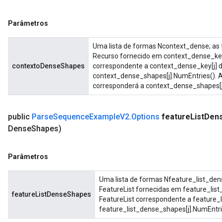
Parâmetros
Uma lista de formas Ncontext_dense; as
Recurso fornecido em context_dense_ke
contextoDenseShapes
correspondente a context_dense_key[j] d
context_dense_shapes[j].NumEntries(). 
corresponderá a context_dense_shapes[j
public
Parse
Sequence
Example
V2
.
Options
feature
List
Den
Dense
Shapes)
Parâmetros
Uma lista de formas Nfeature_list_de
FeatureList fornecidas em feature_lis
featureListDenseShapes
FeatureList correspondente a feature_l
feature_list_dense_shapes[j].NumEntri