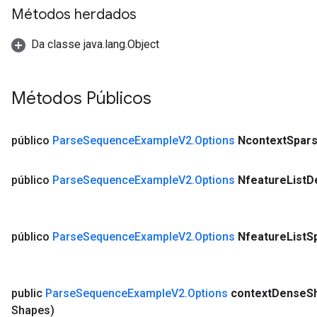
AndReluAndRequantize
Métodos herdados
u
uAndRequantize
Da classe java.lang.Object
AndRelu
Métodos Públicos
AndReluAndRequantize
público
Parse
Sequence
Example
V2
.
Options
Ncontext
Spar
ize
Requantize
público
Parse
Sequence
Example
V2
.
Options
Nfeature
List
D
ize
público
Parse
Sequence
Example
V2
.
Options
Nfeature
List
S
public
Parse
Sequence
Example
V2
.
Options
context
Dense
S
Shapes)