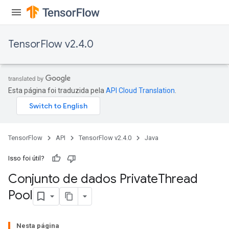
TensorFlow v2.4.0
Esta página foi traduzida pela
API Cloud Translation
.
TensorFlow
API
TensorFlow v2.4.0
Java
Isso foi útil?
Conjunto de dados Private
Thread
Pool
Nesta página