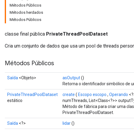
Métodos Públicos
Métodos herdados
Métodos Públicos
classe final pública
PrivateThreadPoolDataset
ize
Cria um conjunto de dados que usa um pool de threads persona
Métodos Públicos
Saída
<Objeto>
asOutput
()
Requantize
Retorna o identificador simbólico de 
ize
AndReluAndRequantize
PrivateThreadPoolDataset
create
(
Escopo escopo
,
Operando
<?
u
estático
numThreads, List<Class<?>> outputTy
Método de fábrica para criar uma cl
uAndRequantize
PrivateThreadPoolDataset.
Saída
<?>
lidar
()
AndRelu