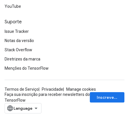
YouTube
Suporte
Issue Tracker
Notas da versão
Stack Overflow
Diretrizes da marca
Menções do TensorFlow
Termos de Serviço
Privacidade
Manage cookies
m
Faça sua inscrição para receber newsletters do
Inscrever-se
TensorFlow
rs
ersGradAccumDebug
eters
metersGradAccumDebug