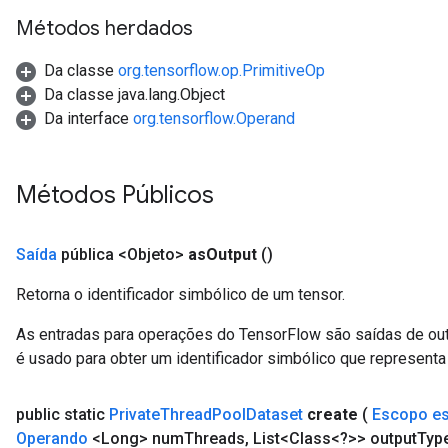
AndReluAndRequantize
Métodos herdados
ize
Da classe
org.tensorflow.op.PrimitiveOp
Da classe java.lang.Object
Requantize
Da interface
org.tensorflow.Operand
ize
Métodos Públicos
Saída
pública <Objeto>
as
Output
()
Retorna o identificador simbólico de um tensor.
As entradas para operações do TensorFlow são saídas de ou
é usado para obter um identificador simbólico que representa 
public static
Private
Thread
Pool
Dataset
create
(
Escopo e
Operando
<Long> num
Threads
,
List<Class<?>> output
Typ