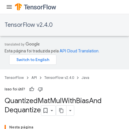
ize
TensorFlow v2.4.0
Esta página foi traduzida pela
API Cloud Translation
.
Requantize
ize
AndReluAndRequantize
u
TensorFlow
API
TensorFlow v2.4.0
Java
uAndRequantize
Isso foi útil?
Quantized
Mat
Mul
With
Bias
And
AndRelu
Dequantize
AndReluAndRequantize
ize
Nesta página