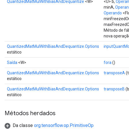
QuantizedMatMulWithBiasAndDequantize
<W>
<U> b,
Opera
minA,
Operan
Operando
<Fl
minFreezedO
maxFreezedOu
Método de fáb
nova operaçã
QuantizedMatMulWithBiasAndDequantize.Options
inputQuantM
estático
Saída
<W>
fora
()
QuantizedMatMulWithBiasAndDequantize.Options
transposeA
(
estático
QuantizedMatMulWithBiasAndDequantize.Options
transposeB
(b
estático
Métodos herdados
Da classe
org.tensorflow.op.PrimitiveOp