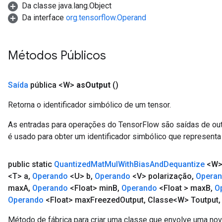
Da classe java.lang.Object
Da interface
org.tensorflow.Operand
Métodos Públicos
Saída
pública <W>
as
Output
()
Retorna o identificador simbólico de um tensor.
As entradas para operações do TensorFlow são saídas de ou
é usado para obter um identificador simbólico que representa 
public static
Quantized
Mat
Mul
With
Bias
And
Dequantize
<W
<T> a
,
Operando
<U> b
,
Operando
<V> polarização
,
Opera
max
A
,
Operando
<Float> min
B
,
Operando
<Float > max
B
,
O
Operando
<Float> max
Freezed
Output
,
Classe<W> Toutput
,
Método de fábrica para criar uma classe que envolve uma no