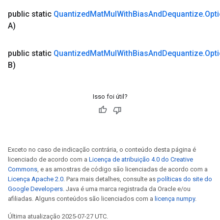
ropParameters
public static
Quantized
Mat
Mul
With
Bias
And
Dequantize
.
Opt
s
A)
ersGradAccumDebug
ghtParameters
public static
Quantized
Mat
Mul
With
Bias
And
Dequantize
.
Opt
meters
B)
ametersGradAccumDebug
adParameters
radParametersGradAccumDebug
Isso foi útil?
rameters
ParametersGradAccumDebug
eters
metersGradAccumDebug
Exceto no caso de indicação contrária, o conteúdo desta página é
ientDescentParameters
licenciado de acordo com a
Licença de atribuição 4.0 do Creative
dientDescentParametersGradAccumDebug
Commons
, e as amostras de código são licenciadas de acordo com a
Licença Apache 2.0
. Para mais detalhes, consulte as
políticas do site do
Google Developers
. Java é uma marca registrada da Oracle e/ou
afiliadas. Alguns conteúdos são licenciados com a
licença numpy
.
Última atualização 2025-07-27 UTC.