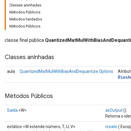
Classes aninhadas
Métodos Públicos
Métodos herdados
Requantize
Métodos Públicos
ize
classe final pública
QuantizedMatMulWithBiasAndDequant
Classes aninhadas
aula
QuantizedMatMulWithBiasAndDequantize.Options
Atribu
Bias
A
Métodos Públicos
Saída
<W>
asOutput
()
Retorna o ide
estático <W estende número, T, U, V>
create
( Esco