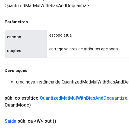
QuantizedMatMulWithBiasAndDequantize.
Parâmetros
escopo atual
escopo
carrega valores de atributos opcionais
opções
Devoluções
m
uma nova instância de QuantizedMatMulWithBiasAndDe
rs
público estático
Quantized
Mat
Mul
With
Bias
And
Dequantize
.
ersGradAccumDebug
Quant
Mode)
eters
metersGradAccumDebug
Saída
pública <W>
out
()
ters
metersGradAccumDebug