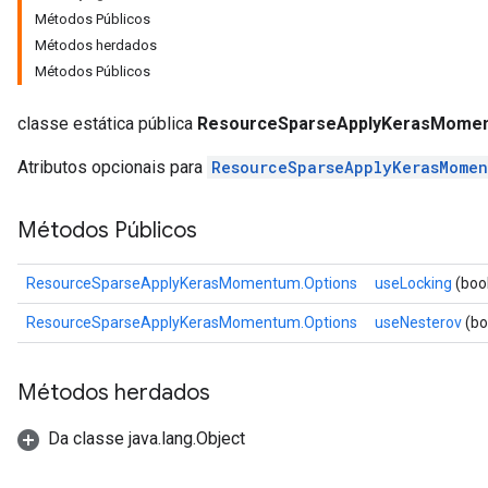
Métodos Públicos
Métodos herdados
rs
Métodos Públicos
ersGradAccumDebug
eters
classe estática pública
ResourceSparseApplyKerasMomen
metersGradAccumDebug
ters
Atributos opcionais para
ResourceSparseApplyKerasMomen
metersGradAccumDebug
ropParameters
Métodos Públicos
s
ersGradAccumDebug
ResourceSparseApplyKerasMomentum.Options
useLocking
(boo
ghtParameters
meters
ResourceSparseApplyKerasMomentum.Options
useNesterov
(bo
ametersGradAccumDebug
adParameters
Métodos herdados
radParametersGradAccumDebug
rameters
Da classe java.lang.Object
ParametersGradAccumDebug
eters