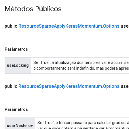
metersGradAccumDebug
Métodos Públicos
ientDescentParameters
dientDescentParametersGradAccumDebug
public
Resource
Sparse
Apply
Keras
Momentum
.
Options
use
Parâmetros
Se `True`, a atualização dos tensores var e accum se
useLocking
o comportamento será indefinido, mas poderá apre
public
Resource
Sparse
Apply
Keras
Momentum
.
Options
use
Parâmetros
Se `True`, o tensor passado para calcular grad ser
usarNesterov
var que você obtém é na verdade var + momentu