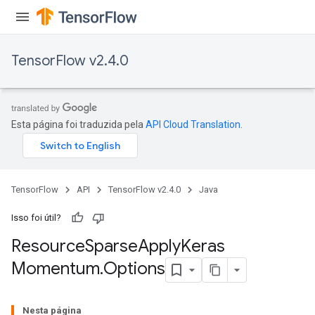
TensorFlow v2.4.0
Esta página foi traduzida pela
API Cloud Translation
.
TensorFlow
API
TensorFlow v2.4.0
Java
Isso foi útil?
Resource
Sparse
Apply
Keras
Momentum
.
Options
m
Nesta página