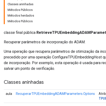
Classes aninhadas
Métodos Públicos
ersGradAccumDebug
Métodos herdados
eters
Métodos Públicos
metersGradAccumDebug
ters
classe final pública
RetrieveTPUEmbeddingADAMParamet
metersGradAccumDebug
ropParameters
Recuperar parâmetros de incorporação do ADAM.
s
ersGradAccumDebug
Uma operação que recupera parâmetros de otimização da inc
ghtParameters
precedido por uma operação ConfigureTPUEmbeddingHost que 
meters
de incorporação. Por exemplo, esta operação é usada para re
ametersGradAccumDebug
salvar um ponto de verificação.
adParameters
radParametersGradAccumDebug
Classes aninhadas
rameters
ParametersGradAccumDebug
aula
RecuperarTPUEmbeddingADAMParameters.Options
Atri
eters
TPU
metersGradAccumDebug