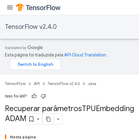
TensorFlow v2.4.0
Esta página foi traduzida pela
API Cloud Translation
.
TensorFlow
API
TensorFlow v2.4.0
Java
Isso foi útil?
Recuperar parâmetros
TPUEmbedding
ADAM
m
rs
Nesta página