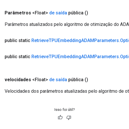
Parâmetros
<Float>
de saída
pública
()
Parâmetros atualizados pelo algoritmo de otimização do AD
public static
Retrieve
TPUEmbedding
ADAMParameters
.
Opt
public static
Retrieve
TPUEmbedding
ADAMParameters
.
Opt
velocidades
<Float>
de saída
pública
()
Velocidades dos parâmetros atualizadas pelo algoritmo de 
Isso foi útil?