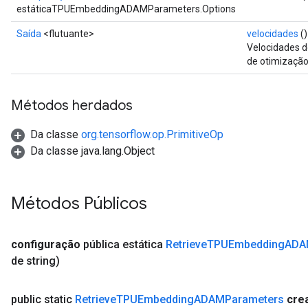
estáticaTPUEmbeddingADAMParameters.Options
Saída
<flutuante>
velocidades
()
Velocidades d
de otimizaçã
Métodos herdados
Da classe
org.tensorflow.op.PrimitiveOp
Da classe java.lang.Object
Métodos Públicos
configuração
pública estática
Retrieve
TPUEmbedding
ADA
de string)
public static
Retrieve
TPUEmbedding
ADAMParameters
cre