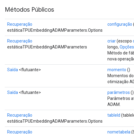
ientDescentParameters
Métodos Públicos
dientDescentParametersGradAccumDebug
Recuperação
configuração
estáticaTPUEmbeddingADAMParameters.Options
Recuperação
criar
(escopo
estáticaTPUEmbeddingADAMParameters
longo,
Opções.
Método de fáb
nova operaç
Saída
<flutuante>
momento
()
Momentos do p
otimização A
Saída
<flutuante>
parâmetros
()
Parâmetros at
ADAM.
Recuperação
tableId
(tableI
estáticaTPUEmbeddingADAMParameters.Options
Recuperação
nometabela
(