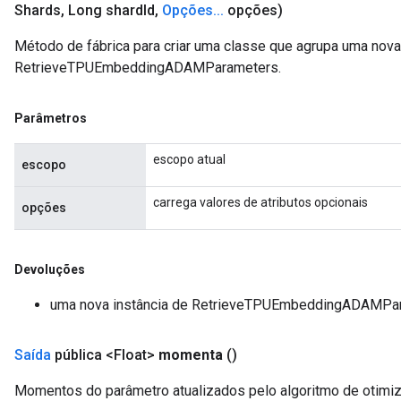
Shards
,
Long shard
Id
,
Opções
.
.
.
opções)
Método de fábrica para criar uma classe que agrupa uma nov
RetrieveTPUEmbeddingADAMParameters.
Parâmetros
escopo atual
escopo
carrega valores de atributos opcionais
opções
Devoluções
uma nova instância de RetrieveTPUEmbeddingADAMPa
Saída
pública <Float>
momenta
()
Momentos do parâmetro atualizados pelo algoritmo de otim