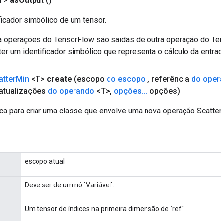
T>
as
Output
()
ficador simbólico de um tensor.
a operações do TensorFlow são saídas de outra operação do T
er um identificador simbólico que representa o cálculo da entrad
atter
Min
<T>
create
(escopo
do escopo
,
referência
do oper
atualizações
do operando
<T>
,
opções
.
.
.
opções)
ca para criar uma classe que envolve uma nova operação Scatte
escopo atual
Deve ser de um nó `Variável`.
Um tensor de índices na primeira dimensão de `ref`.