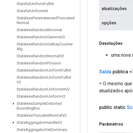
Stateful
Uniform
Full
Int
atualizações
Stateful
Uniform
Int
Stateless
Parameterized
Truncated
Normal
opções
Stateless
Random
Binomial
Stateless
Random
Gamma
V2
Devoluções
Stateless
Random
Get
Key
Counter
Alg
uma nova i
Stateless
Random
Normal
V2
Stateless
Random
Poisson
Stateless
Random
Uniform
Full
Int
Saída
pública <
Stateless
Random
Uniform
Full
Int
V2
= O mesmo que `
Stateless
Random
Uniform
Int
V2
atualizados após
Stateless
Random
Uniform
V2
Stateless
Sample
Distorted
public static
Sc
Bounding
Box
Stateless
Truncated
Normal
V2
Stats
Aggregator
Handle
V2
Parâmetros
Stats
Aggregator
Set
Summary