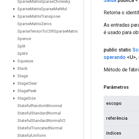
Saída
pública <
Sparse
Matrix
Sparse
Cholesky
Sparse
Matrix
Sparse
Mat
Mul
Retorna o identi
Sparse
Matrix
Transpose
Sparse
Matrix
Zeros
As entradas par
Sparse
Tensor
To
CSRSparse
Matrix
é usado para obt
Spence
Split
public static
Sc
Split
V
operando
<U>
,
Squeeze
Stack
Método de fábri
Stage
Stage
Clear
Parâmetros
Stage
Peek
Stage
Size
escopo
Stateful
Random
Binomial
Stateful
Standard
Normal
referência
Stateful
Standard
Normal
V2
Stateful
Truncated
Normal
índices
Stateful
Uniform