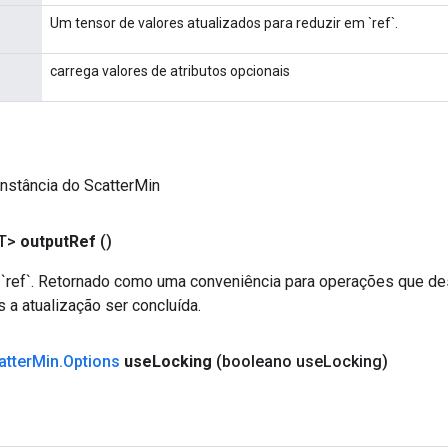
Um tensor de valores atualizados para reduzir em `ref`.
carrega valores de atributos opcionais
nstância do ScatterMin
T>
output
Ref
()
ref`. Retornado como uma conveniência para operações que de
 a atualização ser concluída.
atter
Min
.
Options
use
Locking
(booleano use
Locking)