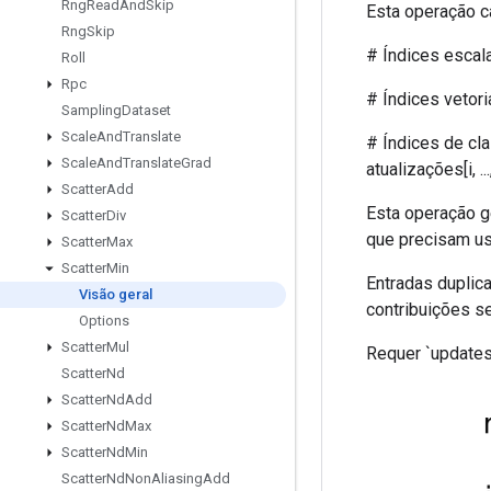
Rng
Read
And
Skip
Esta operação c
Rng
Skip
# Índices escalare
Roll
Rpc
# Índices vetoriais
Sampling
Dataset
Scale
And
Translate
# Índices de classif
Scale
And
Translate
Grad
atualizações[i, ..., j
Scatter
Add
Esta operação g
Scatter
Div
que precisam usa
Scatter
Max
Scatter
Min
Entradas duplic
Visão geral
contribuições s
Options
Scatter
Mul
Requer `updates.
Scatter
Nd
Scatter
Nd
Add
Scatter
Nd
Max
Scatter
Nd
Min
Scatter
Nd
Non
Aliasing
Add