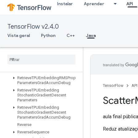
Instalar
Aprender
API
RetrieveTPUEmbeddingMDLAdagradLightParameters
RetrieveTPUEmbeddingMomentumParameters
RetrieveTPUEmbeddingMomentumParametersGradAccumDebug
TensorFlow v2.4.0
RetrieveTPUEmbeddingProximalAdagradParameters
RetrieveTPUEmbeddingProximalAdagradParametersGradAccumDe
Vista geral
Python
C++
Java
RetrieveTPUEmbeddingProximalYogiParameters
Retrieve
TPUEmbedding
Proximal
Yogi
Parameters
Grad
Accum
Debug
Retrieve
TPUEmbedding
RMSProp
Parameters
Retrieve
TPUEmbedding
RMSProp
Parameters
Grad
Accum
Debug
TensorFlow
API
Retrieve
TPUEmbedding
Stochastic
Gradient
Descent
Scatter
Parameters
Retrieve
TPUEmbedding
Stochastic
Gradient
Descent
aula final públic
Parameters
Grad
Accum
Debug
Reverse
Reduz atualizaç
Reverse
Sequence