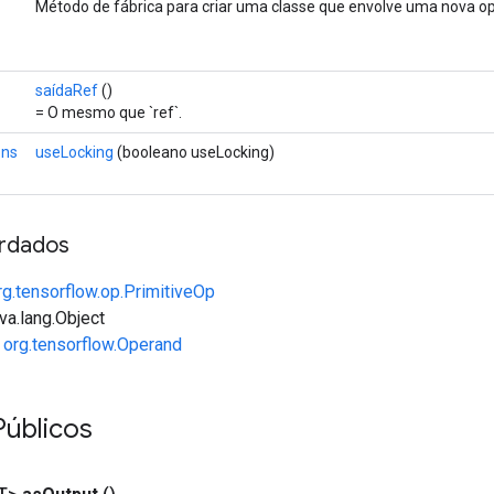
Método de fábrica para criar uma classe que envolve uma nova o
saídaRef
()
= O mesmo que `ref`.
ons
useLocking
(booleano useLocking)
rdados
rg.tensorflow.op.PrimitiveOp
va.lang.Object
e
org.tensorflow.Operand
Públicos