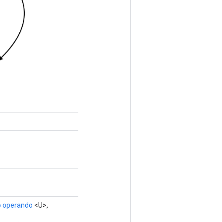
o operando
<U>,