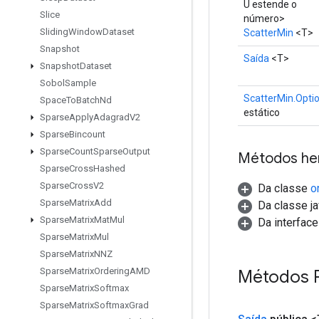
U estende o
Slice
número>
Sliding
Window
Dataset
ScatterMin
<T>
Snapshot
Saída
<T>
Snapshot
Dataset
Sobol
Sample
ScatterMin.Opti
Space
To
Batch
Nd
estático
Sparse
Apply
Adagrad
V2
Sparse
Bincount
Sparse
Count
Sparse
Output
Métodos he
Sparse
Cross
Hashed
Sparse
Cross
V2
Da classe
o
Sparse
Matrix
Add
Da classe ja
Sparse
Matrix
Mat
Mul
Da interfac
Sparse
Matrix
Mul
Sparse
Matrix
NNZ
Sparse
Matrix
Ordering
AMD
Métodos 
Sparse
Matrix
Softmax
Sparse
Matrix
Softmax
Grad