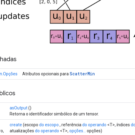
nhadas
Scatter
Min
in.Opções
Atributos opcionais para
licos
asOutput
()
Retorna o identificador simbólico de um tensor.
create
(escopo
do escopo
, referência
do operando
<T>, índices
d
o,
atualizações
do operando
<T>,
opções...
opções)