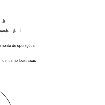
..])
, ..., j], .. .],
deamento de operações
em o mesmo local, suas