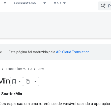
Ecossistema
Mais
bug
Esta página foi traduzida pela
API Cloud Translation
.
TensorFlow v2.4.0
Java
Min
a
ScatterMin
ões esparsas em uma referência de variável usando a operação 