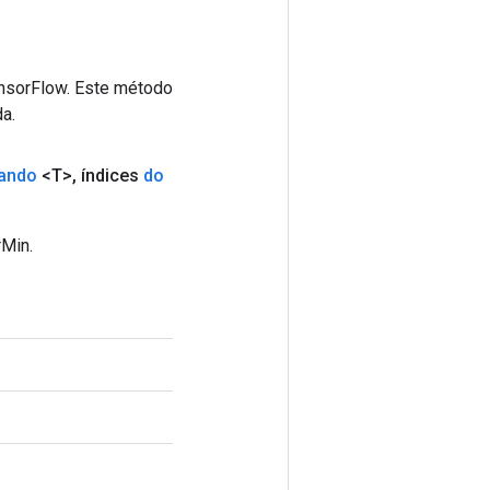
ensorFlow. Este método
a.
ando
<T>
,
índices
do
rMin.