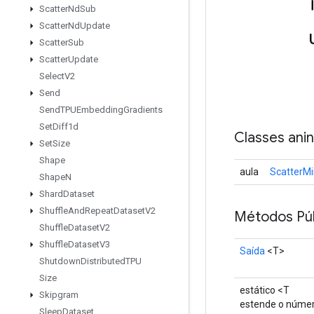
Scatter
Nd
Sub
Scatter
Nd
Update
Scatter
Sub
Scatter
Update
Select
V2
Send
Send
TPUEmbedding
Gradients
Set
Diff1d
Classes ani
Set
Size
Shape
aula
ScatterM
Shape
N
Shard
Dataset
Shuffle
And
Repeat
Dataset
V2
Métodos Púb
Shuffle
Dataset
V2
Shuffle
Dataset
V3
Saída
<T>
Shutdown
Distributed
TPU
Size
estático <T
Skipgram
estende o númer
Sleep
Dataset