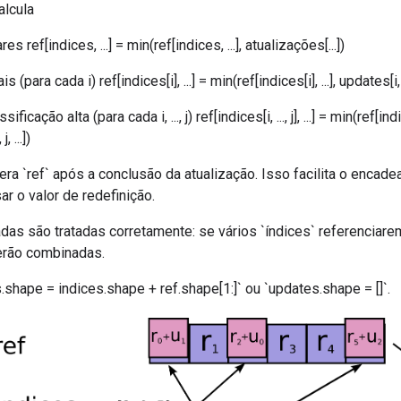
alcula
s ref[indices, ...] = min(ref[indices, ...], atualizações[...])
 (para cada i) ref[indices[i], ...] = min(ref[indices[i], ...], updates[i, .
icação alta (para cada i, ..., j) ref[indices[i, ..., j], ...] = min(ref[indices[i
, ...])
era `ref` após a conclusão da atualização. Isso facilita o enca
r o valor de redefinição.
adas são tratadas corretamente: se vários `índices` referenciar
erão combinadas.
shape = indices.shape + ref.shape[1:]` ou `updates.shape = []`.