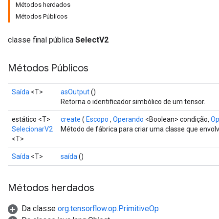
Métodos herdados
Métodos Públicos
classe final pública
SelectV2
Métodos Públicos
Saída
<T>
asOutput
()
Retorna o identificador simbólico de um tensor.
estático <T>
create
(
Escopo
,
Operando
<Boolean> condição,
Op
SelecionarV2
Método de fábrica para criar uma classe que envo
<T>
Saída
<T>
saída
()
Métodos herdados
Da classe
org.tensorflow.op.PrimitiveOp