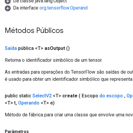
Da classe java.lang.Object
Da interface
org.tensorflow.Operand
Métodos Públicos
Saída
pública <T>
as
Output
()
Retorna o identificador simbólico de um tensor.
As entradas para operações do TensorFlow são saídas de ou
é usado para obter um identificador simbólico que representa 
public static
Select
V2
<T>
create
( Escopo
do escopo
,
Op
<T> t
,
Operando
<T> e)
Método de fábrica para criar uma classe que envolve uma no
Parâmetros