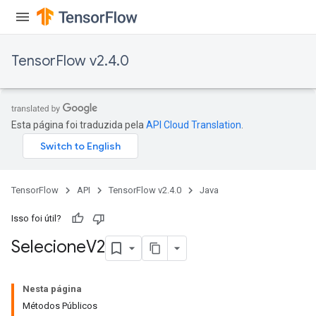
TensorFlow v2.4.0
Esta página foi traduzida pela
API Cloud Translation
.
TensorFlow
API
TensorFlow v2.4.0
Java
Isso foi útil?
Selecione
V2
Nesta página
Métodos Públicos