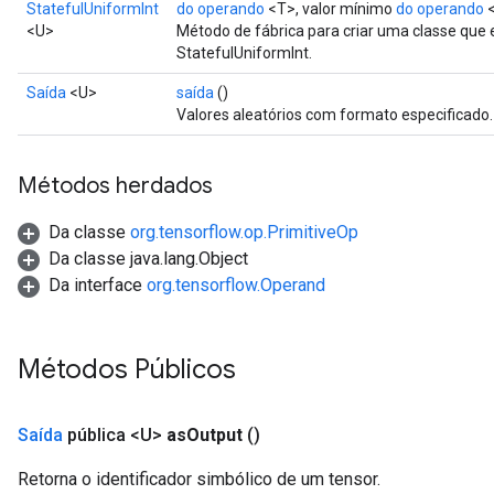
StatefulUniformInt
do operando
<T>, valor mínimo
do operando
<
<U>
Método de fábrica para criar uma classe que
StatefulUniformInt.
Saída
<U>
saída
()
Valores aleatórios com formato especificado.
Métodos herdados
Da classe
org.tensorflow.op.PrimitiveOp
Da classe java.lang.Object
Da interface
org.tensorflow.Operand
Métodos Públicos
Saída
pública <U>
as
Output
()
Retorna o identificador simbólico de um tensor.