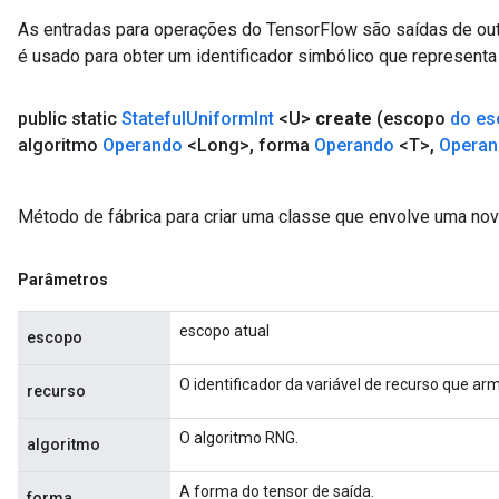
As entradas para operações do TensorFlow são saídas de ou
é usado para obter um identificador simbólico que representa 
public static
Stateful
Uniform
Int
<U>
create
(escopo
do es
algoritmo
Operando
<Long>
,
forma
Operando
<T>
,
Operan
Método de fábrica para criar uma classe que envolve uma nov
Parâmetros
escopo atual
escopo
O identificador da variável de recurso que a
recurso
O algoritmo RNG.
algoritmo
A forma do tensor de saída.
forma