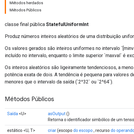
Métodos herdados
Métodos Públicos
classe final pública
StatefulUniformInt
Produz números inteiros aleatórios de uma distribuição unifo
Os valores gerados são inteiros uniformes no intervalo `[minval
incluído no intervalo, enquanto o limite superior `maxval` é exc
Os inteiros aleatórios são ligeiramente tendenciosos, a meno
potência exata de dois. A tendência é pequena para valores de
menores que o intervalo da saída (`2^32` ou `2^64`).
x
Métodos Públicos
Saída
<U>
asOutput
()
Retorna o identificador simbólico de um tenso
estático <U, T>
criar
(escopo
do escopo
, recurso
do operand