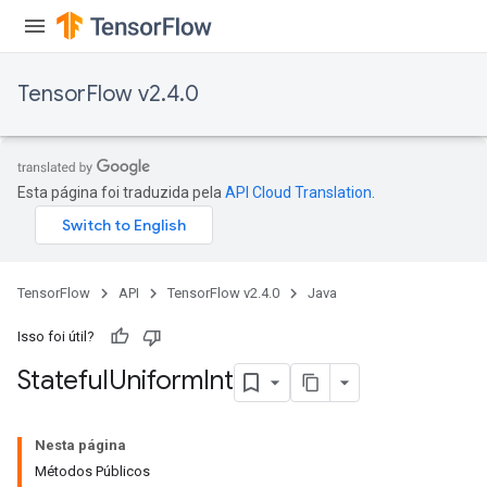
TensorFlow v2.4.0
Esta página foi traduzida pela
API Cloud Translation
.
TensorFlow
API
TensorFlow v2.4.0
Java
Isso foi útil?
Stateful
Uniform
Int
Nesta página
Métodos Públicos