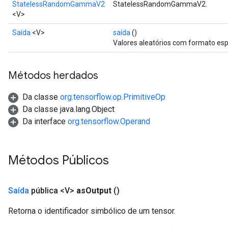
StatelessRandomGammaV2
StatelessRandomGammaV2.
<V>
Saída
<V>
saída
()
Valores aleatórios com formato esp
Métodos herdados
Da classe
org.tensorflow.op.PrimitiveOp
Da classe java.lang.Object
Da interface
org.tensorflow.Operand
Métodos Públicos
Saída
pública <V>
as
Output
()
Retorna o identificador simbólico de um tensor.