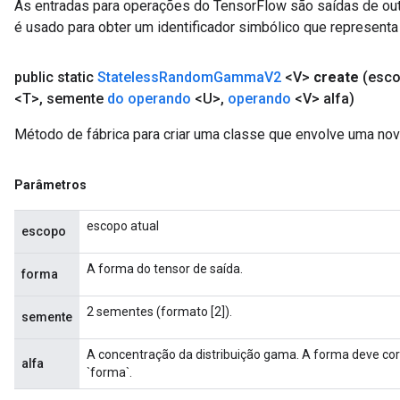
As entradas para operações do TensorFlow são saídas de ou
é usado para obter um identificador simbólico que representa 
public static
Stateless
Random
Gamma
V2
<V>
create
(esc
<T>
,
semente
do operando
<U>
,
operando
<V> alfa)
Método de fábrica para criar uma classe que envolve uma 
Parâmetros
escopo atual
escopo
A forma do tensor de saída.
forma
2 sementes (formato [2]).
semente
A concentração da distribuição gama. A forma deve cor
alfa
`forma`.