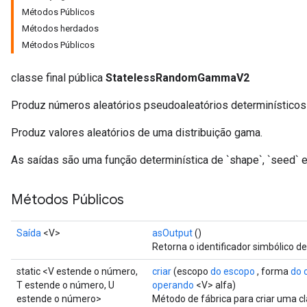
Métodos Públicos
Métodos herdados
Métodos Públicos
classe final pública
StatelessRandomGammaV2
Produz números aleatórios pseudoaleatórios determinísticos
Produz valores aleatórios de uma distribuição gama.
x
As saídas são uma função determinística de `shape`, `seed` e 
Métodos Públicos
Saída
<V>
asOutput
()
Retorna o identificador simbólico d
static <V estende o número,
criar
(escopo
do escopo
, forma
do 
T estende o número, U
operando
<V> alfa)
estende o número>
Método de fábrica para criar uma 