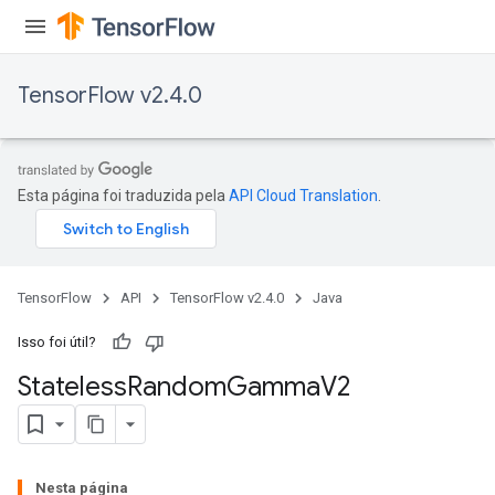
TensorFlow v2.4.0
Esta página foi traduzida pela
API Cloud Translation
.
TensorFlow
API
TensorFlow v2.4.0
Java
Isso foi útil?
Stateless
Random
Gamma
V2
Nesta página