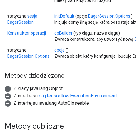
należy zamknąć po ich użyciu.
statyczna
sesja
initDefault
(opcje
EagerSession.Options
)
EagerSession
Inicjuje domyślną sesję, która pozostaje akt
Konstruktor operacji
opBuilder
(typ ciągu, nazwa ciągu)
Zwraca konstruktora, aby utworzyć nową
statyczne
opcje
()
E
EagerSession.Options
Zwraca obiekt, który konfiguruje i buduje
Metody dziedziczone
Z klasy java.lang.Object
Z interfejsu
org.tensorflow.ExecutionEnvironment
Z interfejsu java.lang.AutoCloseable
Metody publiczne