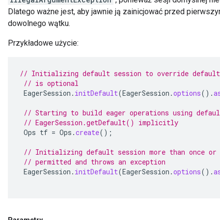
Dlatego ważne jest, aby jawnie ją zainicjować przed pierw
dowolnego wątku.
Przykładowe użycie:
// Initializing default session to override default
// is optional
EagerSession
.
initDefault
(
EagerSession
.
options
().
a
// Starting to build eager operations using defaul
// EagerSession.getDefault() implicitly
Ops
tf
=
Ops
.
create
();
// Initializing default session more than once or
// permitted and throws an exception
EagerSession
.
initDefault
(
EagerSession
.
options
().
a