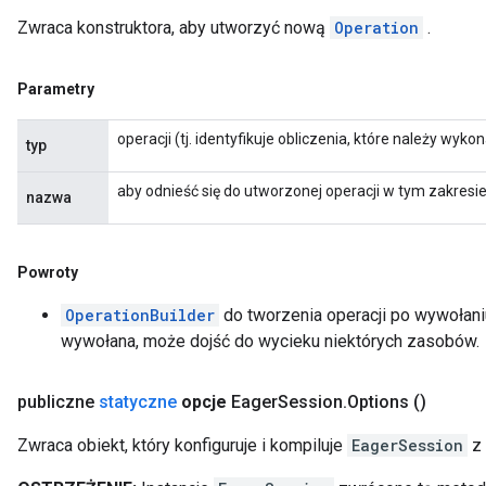
Zwraca konstruktora, aby utworzyć nową
Operation
.
Parametry
operacji (tj. identyfikuje obliczenia, które należy wyko
typ
aby odnieść się do utworzonej operacji w tym zakresi
nazwa
Powroty
OperationBuilder
do tworzenia operacji po wywołan
wywołana, może dojść do wycieku niektórych zasobów.
publiczne
statyczne
opcje
Eager
Session
.
Options
()
Zwraca obiekt, który konfiguruje i kompiluje
EagerSession
z 