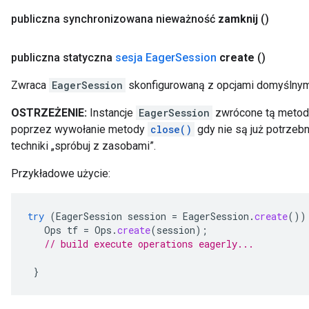
publiczna synchronizowana nieważność
zamknij
()
publiczna statyczna
sesja Eager
Session
create
()
Zwraca
EagerSession
skonfigurowaną z opcjami domyślnym
OSTRZEŻENIE:
Instancje
EagerSession
zwrócone tą metod
poprzez wywołanie metody
close()
gdy nie są już potrzeb
techniki „spróbuj z zasobami”.
Przykładowe użycie:
try
(
EagerSession
session
=
EagerSession
.
create
())
Ops
tf
=
Ops
.
create
(
session
);
// build execute operations eagerly...
}