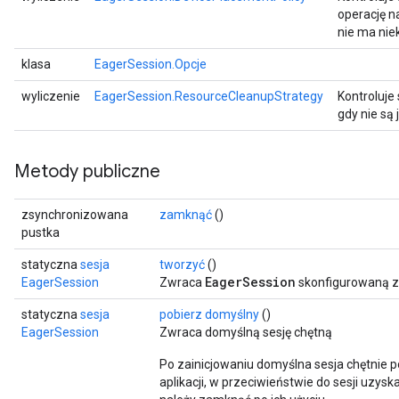
operację n
nie ma nie
klasa
EagerSession.Opcje
wyliczenie
EagerSession.ResourceCleanupStrategy
Kontroluje
gdy nie są 
Metody publiczne
zsynchronizowana
zamknąć
()
pustka
statyczna
sesja
tworzyć
()
EagerSession
EagerSession
Zwraca
skonfigurowaną z
statyczna
sesja
pobierz domyślny
()
EagerSession
Zwraca domyślną sesję chętną
Po zainicjowaniu domyślna sesja chętnie p
aplikacji, w przeciwieństwie do sesji uzys