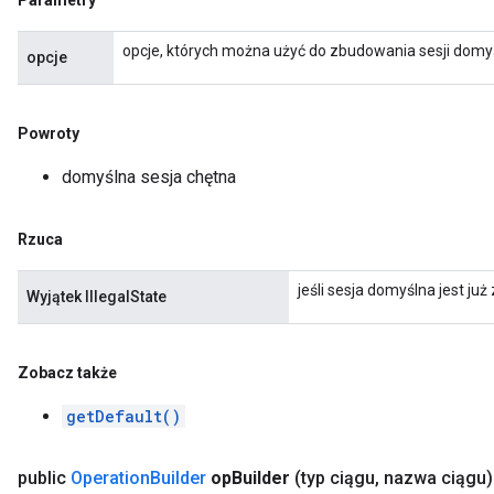
Parametry
opcje, których można użyć do zbudowania sesji domy
opcje
Powroty
domyślna sesja chętna
Rzuca
jeśli sesja domyślna jest ju
Wyjątek IllegalState
Zobacz także
getDefault()
public
Operation
Builder
op
Builder
(typ ciągu
,
nazwa ciągu)