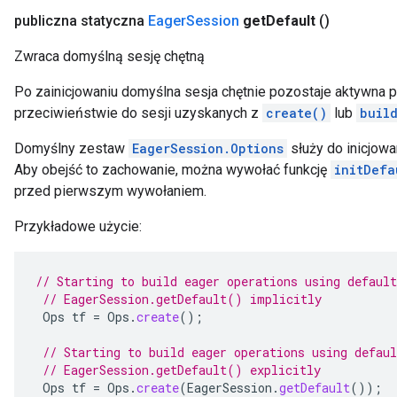
publiczna statyczna
Eager
Session
get
Default
()
Zwraca domyślną sesję chętną
Po zainicjowaniu domyślna sesja chętnie pozostaje aktywna prz
przeciwieństwie do sesji uzyskanych z
create()
lub
buil
Domyślny zestaw
EagerSession.Options
służy do inicjowa
Aby obejść to zachowanie, można wywołać funkcję
initDefa
przed pierwszym wywołaniem.
Przykładowe użycie:
// Starting to build eager operations using default
// EagerSession.getDefault() implicitly
Ops
tf
=
Ops
.
create
();
// Starting to build eager operations using defaul
// EagerSession.getDefault() explicitly
Ops
tf
=
Ops
.
create
(
EagerSession
.
getDefault
());