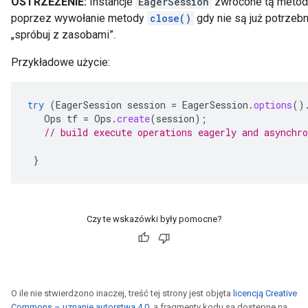
OSTRZEŻENIE:
Instancje
EagerSession
zwrócone tą metod
poprzez wywołanie metody
close()
gdy nie są już potrzeb
„spróbuj z zasobami”.
Przykładowe użycie:
try
(
EagerSession
session
=
EagerSession
.
options
()
Ops
tf
=
Ops
.
create
(
session
);
// build execute operations eagerly and asynchro
}
Czy te wskazówki były pomocne?
O ile nie stwierdzono inaczej, treść tej strony jest objęta
licencją Creative
Commons – uznanie autorstwa 4.0
, a fragmenty kodu są dostępne na