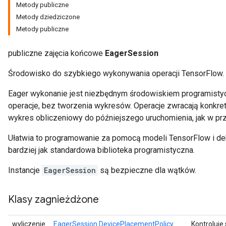
Metody publiczne
Metody dziedziczone
Metody publiczne
publiczne zajęcia końcowe
EagerSession
Środowisko do szybkiego wykonywania operacji TensorFlow.
Eager wykonanie jest niezbędnym środowiskiem programistyc
operacje, bez tworzenia wykresów. Operacje zwracają konkre
wykres obliczeniowy do późniejszego uruchomienia, jak w p
Ułatwia to programowanie za pomocą modeli TensorFlow i d
bardziej jak standardowa biblioteka programistyczna.
Instancje
EagerSession
są bezpieczne dla wątków.
Klasy zagnieżdżone
wyliczenie
EagerSession.DevicePlacementPolicy
Kontroluje