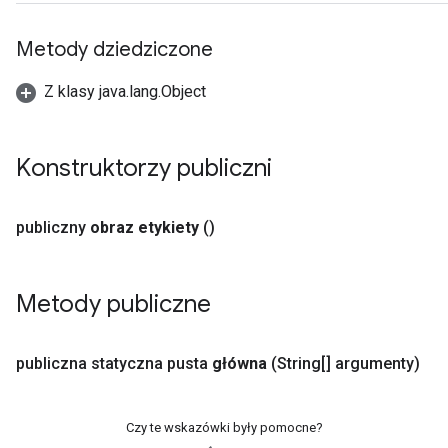
Metody dziedziczone
Z klasy java.lang.Object
Konstruktorzy publiczni
publiczny
obraz etykiety
()
Metody publiczne
publiczna statyczna pusta
główna
(String[] argumenty)
Czy te wskazówki były pomocne?