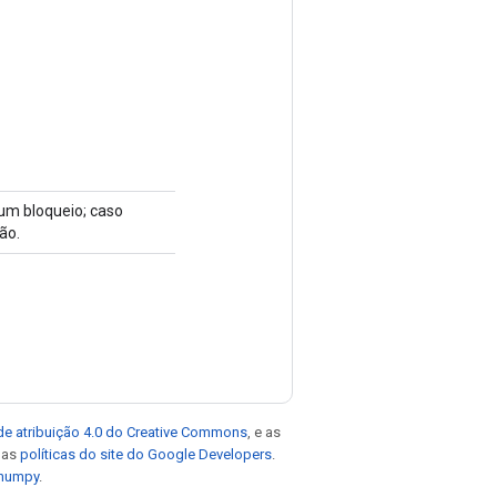
 um bloqueio; caso
ão.
de atribuição 4.0 do Creative Commons
, e as
e as
políticas do site do Google Developers
.
 numpy
.