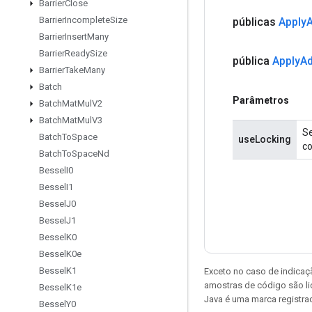
Barrier
Close
Barrier
Incomplete
Size
públicas
Apply
Barrier
Insert
Many
Barrier
Ready
Size
pública
Apply
A
Barrier
Take
Many
Batch
Parâmetros
Batch
Mat
Mul
V2
Batch
Mat
Mul
V3
Se
Batch
To
Space
useLocking
co
Batch
To
Space
Nd
Bessel
I0
Bessel
I1
Bessel
J0
Bessel
J1
Bessel
K0
Bessel
K0e
Bessel
K1
Exceto no caso de indicaç
amostras de código são l
Bessel
K1e
Java é uma marca registra
Bessel
Y0