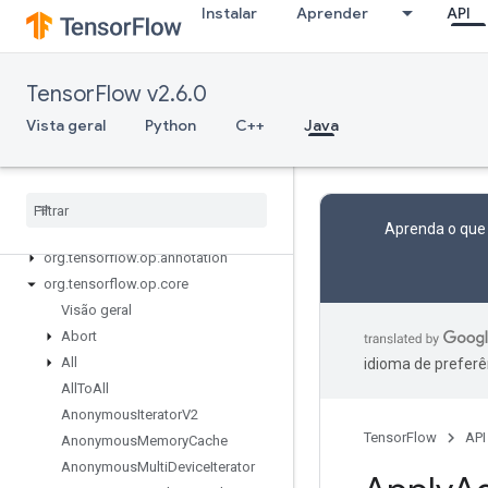
Instalar
Aprender
API
TensorFlow v2.6.0
Vista geral
Python
C++
Java
Tensor
Flow for Java
org
.
tensorflow
org
.
tensorflow
.
examples
Aprenda o que
org
.
tensorflow
.
op
org
.
tensorflow
.
op
.
annotation
org
.
tensorflow
.
op
.
core
Visão geral
Abort
All
idioma de preferê
All
To
All
Anonymous
Iterator
V2
TensorFlow
API
Anonymous
Memory
Cache
Anonymous
Multi
Device
Iterator