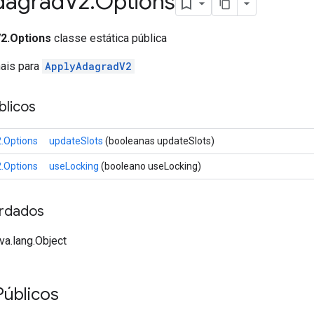
dagrad
V2
.
Options
2.Options
classe estática pública
nais para
ApplyAdagradV2
licos
.Options
updateSlots
(booleanas updateSlots)
.Options
useLocking
(booleano useLocking)
rdados
va.lang.Object
úblicos