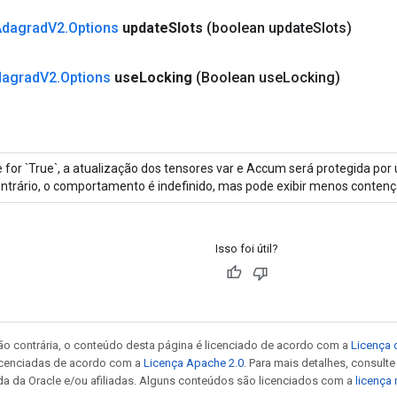
Adagrad
V2
.
Options
update
Slots
(boolean update
Slots)
dagrad
V2
.
Options
use
Locking
(Boolean use
Locking)
 for `True`, a atualização dos tensores var e Accum será protegida por
ntrário, o comportamento é indefinido, mas pode exibir menos contenç
Isso foi útil?
ão contrária, o conteúdo desta página é licenciado de acordo com a
Licença 
icenciadas de acordo com a
Licença Apache 2.0
. Para mais detalhes, consult
da da Oracle e/ou afiliadas. Alguns conteúdos são licenciados com a
licença