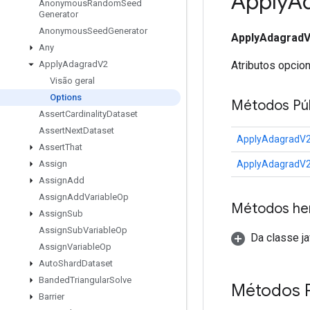
Apply
A
Anonymous
Random
Seed
Generator
Anonymous
Seed
Generator
ApplyAdagradV
Any
Atributos opcio
Apply
Adagrad
V2
Visão geral
Options
Métodos Púb
Assert
Cardinality
Dataset
Assert
Next
Dataset
ApplyAdagradV2
Assert
That
ApplyAdagradV2
Assign
Assign
Add
Assign
Add
Variable
Op
Métodos he
Assign
Sub
Assign
Sub
Variable
Op
Da classe ja
Assign
Variable
Op
Auto
Shard
Dataset
Banded
Triangular
Solve
Métodos P
Barrier