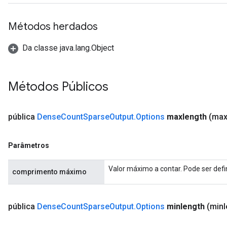
Batch
Métodos herdados
atch
Da classe java.lang.Object
Métodos Públicos
pública
Dense
Count
Sparse
Output
.
Options
maxlength
(max
Parâmetros
Valor máximo a contar. Pode ser def
comprimento máximo
pública
Dense
Count
Sparse
Output
.
Options
minlength
(minl