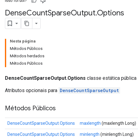
Isso foi útil?
Dense
Count
Sparse
Output
.
Options
Nesta página
Métodos Públicos
Métodos herdados
Métodos Públicos
DenseCountSparseOutput.Options
classe estática pública
Atributos opcionais para
DenseCountSparseOutput
Métodos Públicos
DenseCountSparseOutput.Options
maxlength
(maxlength Long)
DenseCountSparseOutput.Options
minlength
(minlength Long)