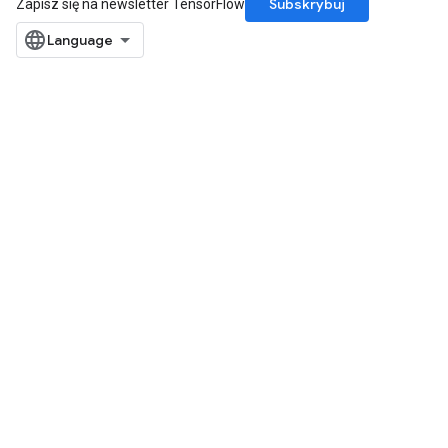
Subskrybuj
Zapisz się na newsletter TensorFlow
sGradAccumDebug
rs
ersGradAccumDebug
rs
ersGradAccumDebug
Parameters
GradAccumDebug