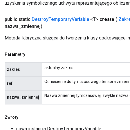
uzyskania symbolicznego uchwytu reprezentującego obliczen
public static
Destroy
Temporary
Variable
<T>
create
(
Zakr
nazwa
_
zmiennej)
Metoda fabryczna służąca do tworzenia klasy opakowującej 
Parametry
aktualny zakres
zakres
Odniesienie do tymczasowego tensora zmienn
ref
Nazwa zmiennej tymczasowej, zwykle nazwa od
nazwa_zmiennej
Zwroty
nowa instancja DestroyTemporaryVariable