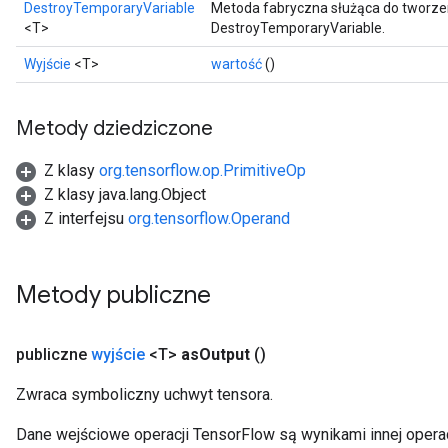
atch
DestroyTemporaryVariable
Metoda fabryczna służąca do tworze
<T>
DestroyTemporaryVariable.
Wyjście
<T>
wartość
()
Metody dziedziczone
Z klasy
org.tensorflow.op.PrimitiveOp
Z klasy java.lang.Object
Z interfejsu
org.tensorflow.Operand
Metody publiczne
publiczne
wyjście
<T>
as
Output
()
Zwraca symboliczny uchwyt tensora.
Dane wejściowe operacji TensorFlow są wynikami innej operac