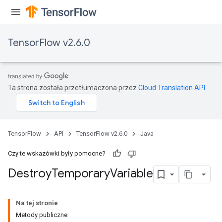
TensorFlow v2.6.0
Ta strona została przetłumaczona przez
Cloud Translation API
.
TensorFlow
API
TensorFlow v2.6.0
Java
Czy te wskazówki były pomocne?
Destroy
Temporary
Variable
Na tej stronie
Metody publiczne