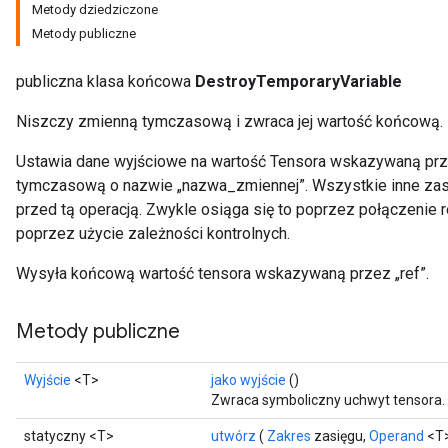
Metody dziedziczone
Metody publiczne
publiczna klasa końcowa
DestroyTemporaryVariable
Niszczy zmienną tymczasową i zwraca jej wartość końcową.
Ustawia dane wyjściowe na wartość Tensora wskazywaną prze
tymczasową o nazwie „nazwa_zmiennej”. Wszystkie inne zas
przed tą operacją. Zwykle osiąga się to poprzez połączenie re
poprzez użycie zależności kontrolnych.
Wysyła końcową wartość tensora wskazywaną przez „ref”.
Metody publiczne
Wyjście
<T>
jako wyjście
()
Zwraca symboliczny uchwyt tensora.
Batch
statyczny <T>
utwórz
(
Zakres
zasięgu,
Operand
<T>