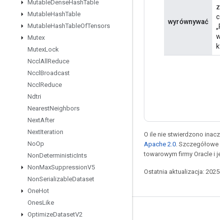
Mutable
Dense
Hash
Table
z
Mutable
Hash
Table
c
wyrównywać
Mutable
Hash
Table
Of
Tensors
„
w
Mutex
k
Mutex
Lock
Nccl
All
Reduce
Nccl
Broadcast
Nccl
Reduce
Ndtri
Nearest
Neighbors
Next
After
Next
Iteration
O ile nie stwierdzono inacze
No
Op
Apache 2.0
. Szczegółowe 
towarowym firmy Oracle i 
Non
Deterministic
Ints
Non
Max
Suppression
V5
Ostatnia aktualizacja: 202
Non
Serializable
Dataset
One
Hot
Ones
Like
Pozostawaj w kontakcie
Optimize
Dataset
V2