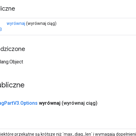
iczne
wyrównaj
(wyrównaj ciąg)
3
edziczone
.lang.Object
bliczne
ag
Part
V3
.
Options
wyrównaj
(wyrównaj ciąg)
iektóre przekątne są krótsze niż `max_diag_len` i wymagają dopełnienia.