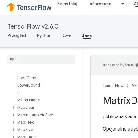
Zainstaluj
Informacje
A
LoadTPUEmbeddingRMSPropParameters
LoadTPUEmbeddingRMSPropParametersGradAccumDebug
LoadTPUEmbeddingStochasticGradientDescentParameters
TensorFlow v2.6.0
LoadTPUEmbeddingStochasticGradientDescentParametersGradA
LookupTableExport
Przegląd
Python
C++
Java
LookupTableFind
Lookup
Table
Import
Lookup
Table
Insert
Lookup
Table
Remove
Lookup
Table
Size
Loop
Cond
Lower
Bound
TensorFlow
API
Lu
Matrix
D
Make
Unique
Map
Clear
Map
Incomplete
Size
publiczna klasa
Map
Peek
Opcjonalne atry
Map
Size
Map
Stage