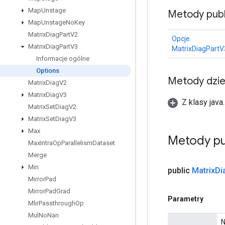
Map
Unstage
Metody publ
Map
Unstage
No
Key
Matrix
Diag
Part
V2
Opcje
Matrix
Diag
Part
V3
MatrixDiagPartV
Informacje ogólne
Options
Metody dzi
Matrix
Diag
V2
Matrix
Diag
V3
Z klasy java
Matrix
Set
Diag
V2
Matrix
Set
Diag
V3
Max
Metody pu
Max
Intra
Op
Parallelism
Dataset
Merge
Min
public
Matrix
Di
Mirror
Pad
Mirror
Pad
Grad
Parametry
Mlir
Passthrough
Op
Mul
No
Nan
N