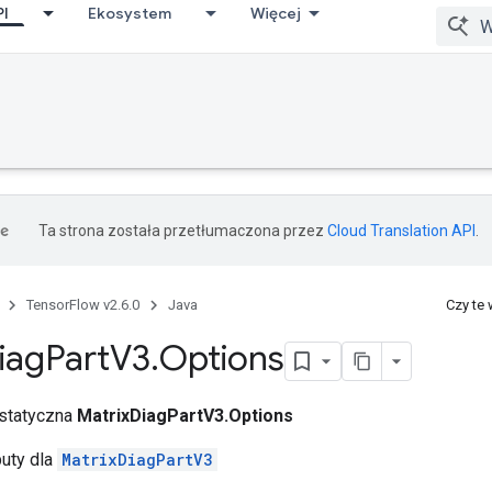
PI
Ekosystem
Więcej
ccumDebug
Ta strona została przetłumaczona przez
Cloud Translation API
.
TensorFlow v2.6.0
Java
Czy te
iag
Part
V3
.
Options
 statyczna
MatrixDiagPartV3.Options
buty dla
MatrixDiagPartV3