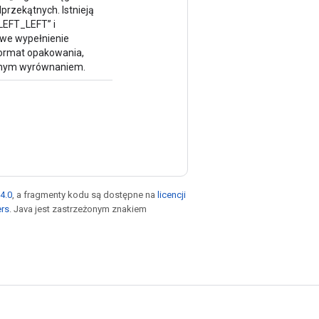
rzekątnych. Istnieją
LEFT_LEFT” i
ewe wypełnienie
 format opakowania,
tnym wyrównaniem.
4.0
, a fragmenty kodu są dostępne na
licencji
ers
. Java jest zastrzeżonym znakiem