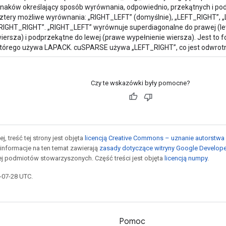
naków określający sposób wyrównania, odpowiednio, przekątnych i podp
ztery możliwe wyrównania: „RIGHT_LEFT” (domyślnie), „LEFT_RIGHT”, „
RIGHT_RIGHT”. „RIGHT_LEFT” wyrównuje superdiagonalne do prawej (l
iersza) i podprzekątne do lewej (prawe wypełnienie wiersza). Jest to
tórego używa LAPACK. cuSPARSE używa „LEFT_RIGHT”, co jest odwro
Czy te wskazówki były pomocne?
j, treść tej strony jest objęta
licencją Creative Commons – uznanie autorstwa 
informacje na ten temat zawierają
zasady dotyczące witryny Google Develop
jej podmiotów stowarzyszonych. Część treści jest objęta
licencją numpy
.
5-07-28 UTC.
Pomoc