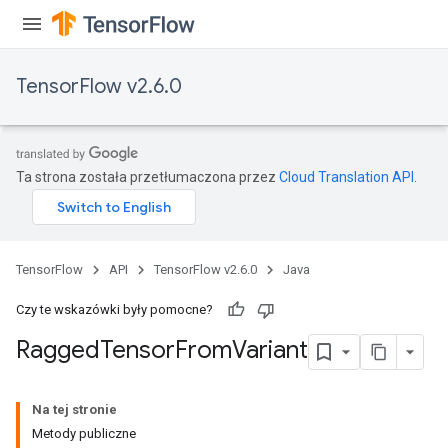
AndReluAndRequantize
u
uAndRequantize
TensorFlow v2.6.0
AndRelu
AndReluAndRequantize
Ta strona została przetłumaczona przez
Cloud Translation API
.
ize
Requantize
TensorFlow
API
TensorFlow v2.6.0
Java
ize
Czy te wskazówki były pomocne?
Ragged
Tensor
From
Variant
Na tej stronie
Metody publiczne