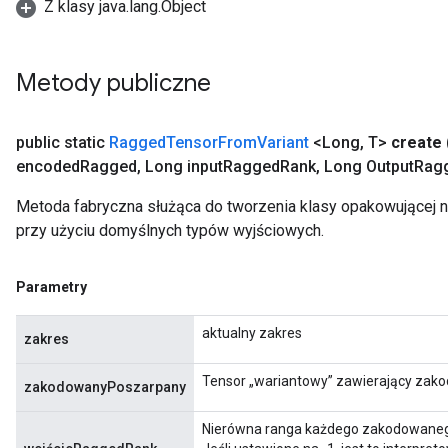
Z klasy java.lang.Object
Metody publiczne
public static
Ragged
Tensor
From
Variant
<Long
,
T>
create
encoded
Ragged
,
Long input
Ragged
Rank
,
Long Output
Rag
Metoda fabryczna służąca do tworzenia klasy opakowującej
przy użyciu domyślnych typów wyjściowych.
Parametry
aktualny zakres
zakres
Tensor „wariantowy” zawierający zak
zakodowanyPoszarpany
Nierówna ranga każdego zakodowaneg
m