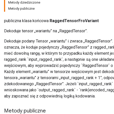
Metody dziedziczone
Metody publiczne
publiczna klasa końcowa
RaggedTensorFroVariant
Dekoduje tensor „wariantu” na „RaggedTensor”.
Dekoduje podany Tensor „wariantu” i zwraca „RaggedTensor”.
oznacza, że ​​koduje pojedynczy „RaggedTensor” z ragged_ra
mieć dowolną rangę, w którym to przypadku każdy element j
ragged_rank `input_ragged_rank`, a następnie są one układan
wejściowym, aby wyprowadzić pojedynczy `RaggedTensor` o 
Każdy element „wariantu” w tensorze wejściowym jest deko
tensora „wariantu” z tensorami „input_ragged_rank + 1”, odp
zdekodowanego „RaggedTensor”. Jeżeli `input_ragged_rank` 
wnioskowana jako `output_ragged_rank` - `rank(encoded_ragg
aby zapoznać się z odpowiednią logiką kodowania.
Metody publiczne