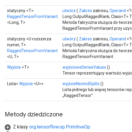
statyczny <T>
utwórz
(
Zakres
zakresu,
Operand
<?
RaggedTensorFromVariant
Long OutputRaggedRank, Class<T> T
<Long, T>
Metoda fabryczna służąca do tworze
RaggedTensorFromVariant przy użyc
statyczny <U rozszerza
utwórz
(
Zakres
zakresu,
Operand
<?
numer, T>
Long OutputRaggedRank, Class<T> Tva
RaggedTensorFromVariant
Metoda fabryczna służąca do tworze
<U, T>
RaggedTensorFromVariant.
Wyjście
<T>
wyjścioweDenseValues
​​()
Tensor reprezentujący wartości wyjś
Lista<
Wyjście
<U>>
wyjścieNestedSplits
()
Lista jednego lub więcej tensorów r
„RaggedTensor”.
Metody dziedziczone
Z klasy
org.tensorflow.op.PrimitiveOp