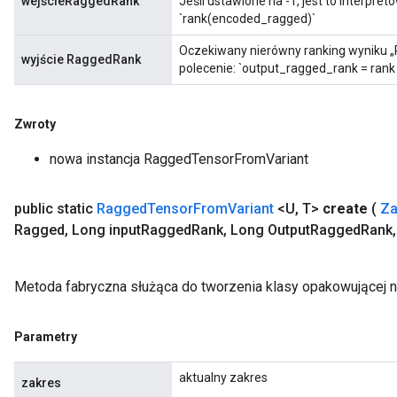
wejścieRaggedRank
Jeśli ustawione na -1, jest to interpre
`rank(encoded_ragged)`
rs
Oczekiwany nierówny ranking wyniku „
ersGradAccumDebug
wyjście RaggedRank
polecenie: `output_ragged_rank = ran
eters
metersGradAccumDebug
ters
Zwroty
metersGradAccumDebug
nowa instancja RaggedTensorFromVariant
ropParameters
s
ersGradAccumDebug
public static
Ragged
Tensor
From
Variant
<U
,
T>
create
(
Za
atorParameters
Ragged
,
Long input
Ragged
Rank
,
Long Output
Ragged
Rank
,
imatorParametersGradAccumDebug
ghtParameters
Metoda fabryczna służąca do tworzenia klasy opakowującej 
meters
ametersGradAccumDebug
adParameters
Parametry
radParametersGradAccumDebug
rameters
aktualny zakres
zakres
ParametersGradAccumDebug