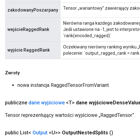
eters
Tensor „wariantowy” zawierający zak
zakodowanyPoszarpany
metersGradAccumDebug
ientDescentParameters
Nierówna ranga każdego zakodowaneg
wejścieRaggedRank
Jeśli ustawione na -1, jest to interpre
dientDescentParametersGradAccumDebug
`rank(encoded_ragged)`
Oczekiwany nierówny ranking wyniku „
wyjście RaggedRank
polecenie: `output_ragged_rank = ran
Zwroty
nowa instancja RaggedTensorFromVariant
publiczne
dane wyjściowe
<T>
dane wyjściowe
Dense
Valu
Tensor reprezentujący wartości wyjściowe „RaggedTensor”.
public List<
Output
<U>>
Output
Nested
Splits
()