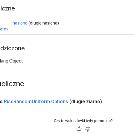
iczne
nasiona
(długie nasiona)
form
edziczone
.lang.Object
bliczne
no
Risc
Random
Uniform
.
Options
(długie ziarno)
Czy te wskazówki były pomocne?