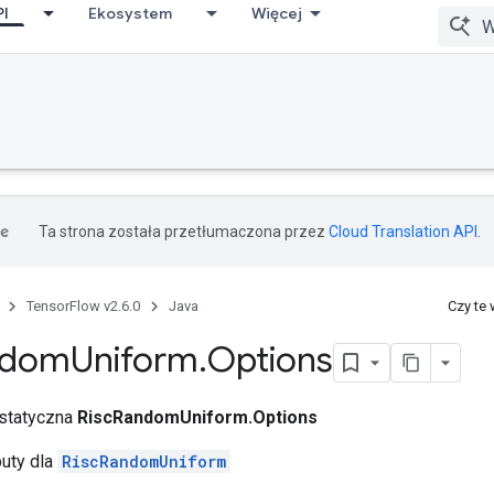
PI
Ekosystem
Więcej
Ta strona została przetłumaczona przez
Cloud Translation API
.
TensorFlow v2.6.0
Java
Czy te
ndom
Uniform
.
Options
 statyczna
RiscRandomUniform.Options
buty dla
RiscRandomUniform