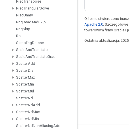
Risc
Transpose
Risc
Triangular
Solve
Risc
Unary
O ile nie stwierdzono inacze
Rng
Read
And
Skip
Apache 2.0
. Szczegółowe 
Rng
Skip
towarowym firmy Oracle i 
Roll
Ostatnia aktualizacja: 202
Sampling
Dataset
Scale
And
Translate
Scale
And
Translate
Grad
Scatter
Add
Pozostawaj w kontakcie
Scatter
Div
Blog
Scatter
Max
Scatter
Min
Forum
Scatter
Mul
GitHub
Scatter
Nd
Twitter
Scatter
Nd
Add
Scatter
Nd
Max
YouTube
Scatter
Nd
Min
Scatter
Nd
Non
Aliasing
Add