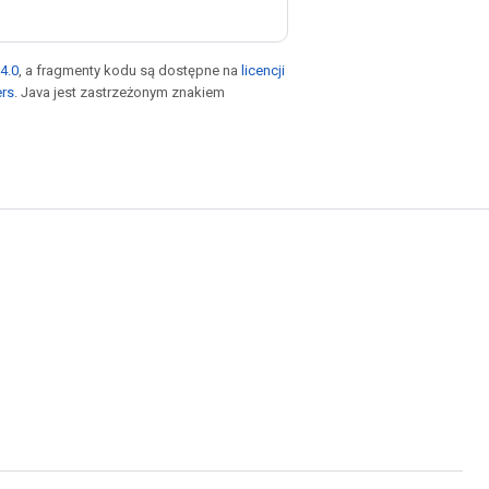
4.0
, a fragmenty kodu są dostępne na
licencji
ers
. Java jest zastrzeżonym znakiem