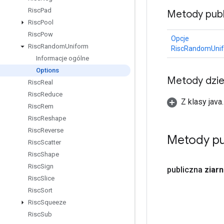
Risc
Pad
Metody publ
Risc
Pool
Risc
Pow
Opcje
Risc
Random
Uniform
RiscRandomUni
Informacje ogólne
Options
Metody dzi
Risc
Real
Risc
Reduce
Z klasy java
Risc
Rem
Risc
Reshape
Risc
Reverse
Metody pu
Risc
Scatter
Risc
Shape
Risc
Sign
publiczna
ziar
Risc
Slice
Risc
Sort
Risc
Squeeze
Risc
Sub