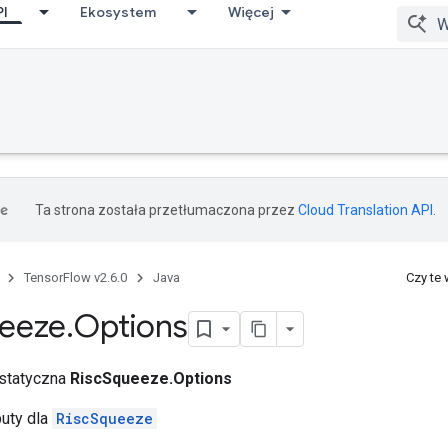
PI
Ekosystem
Więcej
Ta strona została przetłumaczona przez
Cloud Translation API
.
TensorFlow v2.6.0
Java
Czy te
eeze
.
Options
 statyczna
RiscSqueeze.Options
buty dla
RiscSqueeze