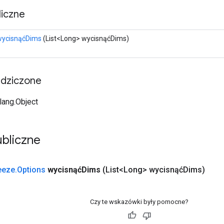
iczne
wycisnąćDims
(List<Long> wycisnąćDims)
edziczone
.lang.Object
bliczne
eeze
.
Options
wycisnąćDims
(List<Long> wycisnąćDims)
Czy te wskazówki były pomocne?