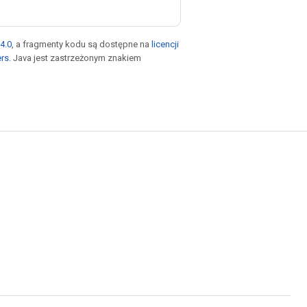
4.0
, a fragmenty kodu są dostępne na
licencji
ers
. Java jest zastrzeżonym znakiem