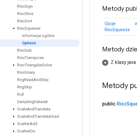
Risc
Sign
Metody publ
Risc
Slice
Risc
Sort
Opcje
Risc
Squeeze
RiscSqueeze
Informacje ogólne
Options
Metody dzi
Risc
Sub
Risc
Transpose
Z klasy java
Risc
Triangular
Solve
Risc
Unary
Rng
Read
And
Skip
Metody pu
Rng
Skip
Roll
Sampling
Dataset
public
Risc
Squ
Scale
And
Translate
Scale
And
Translate
Grad
Scatter
Add
Scatter
Div