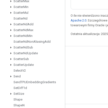
Scatter
Max
Scatter
Min
Scatter
Mul
O ile nie stwierdzono inacze
Scatter
Nd
Apache 2.0
. Szczegółowe 
Scatter
Nd
Add
towarowym firmy Oracle i 
Scatter
Nd
Max
Ostatnia aktualizacja: 202
Scatter
Nd
Min
Scatter
Nd
Non
Aliasing
Add
Scatter
Nd
Sub
Scatter
Nd
Update
Pozostawaj w kontakcie
Scatter
Sub
Blog
Scatter
Update
Select
V2
Forum
Send
GitHub
Send
TPUEmbedding
Gradients
Twitter
Set
Diff1d
Set
Size
YouTube
Shape
Shape
N