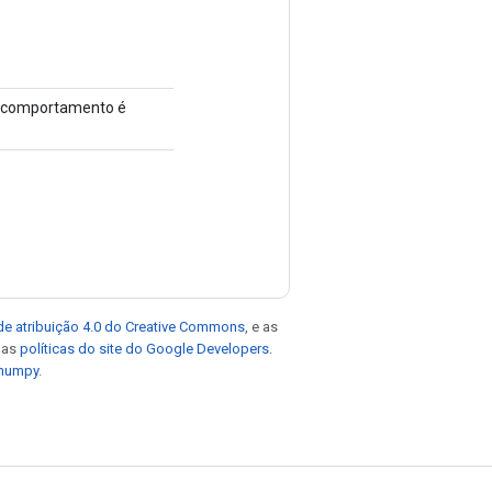
 o comportamento é
de atribuição 4.0 do Creative Commons
, e as
e as
políticas do site do Google Developers
.
 numpy
.