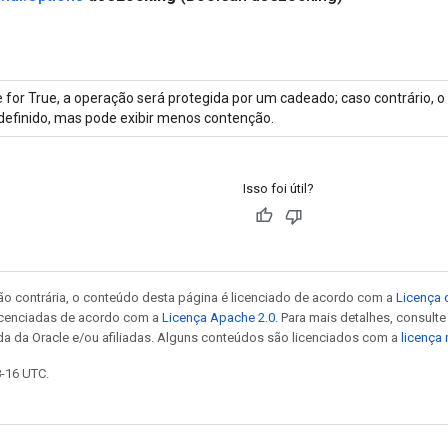
 for True, a operação será protegida por um cadeado; caso contrário,
definido, mas pode exibir menos contenção.
Isso foi útil?
ão contrária, o conteúdo desta página é licenciado de acordo com a
Licença 
icenciadas de acordo com a
Licença Apache 2.0
. Para mais detalhes, consult
da da Oracle e/ou afiliadas. Alguns conteúdos são licenciados com a
licença
8-16 UTC.