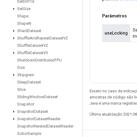
Set
Diff1d
Set
Size
Parâmetros
Shape
Shape
N
Se
Shard
Dataset
useLocking
in
Shuffle
And
Repeat
Dataset
V2
Shuffle
Dataset
V2
Shuffle
Dataset
V3
Shutdown
Distributed
TPU
Size
Skipgram
Sleep
Dataset
Slice
Exceto no caso de indicaç
Sliding
Window
Dataset
amostras de código são l
Java é uma marca registra
Snapshot
Snapshot
Dataset
Última atualização 2021-0
Snapshot
Dataset
Reader
Snapshot
Nested
Dataset
Reader
Sobol
Sample