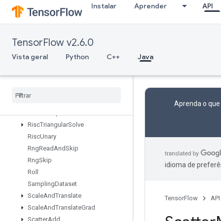
Instalar
Aprender
API
RiscReshape
RiscReverse
RiscScatter
TensorFlow v2.6.0
RiscShape
RiscSign
Vista geral
Python
C++
Java
RiscSlice
Risc
Sort
Risc
Squeeze
Risc
Sub
Aprenda o que
Risc
Transpose
Risc
Triangular
Solve
Risc
Unary
Rng
Read
And
Skip
Rng
Skip
idioma de preferê
Roll
Sampling
Dataset
Scale
And
Translate
TensorFlow
API
Scale
And
Translate
Grad
Scatter
Add