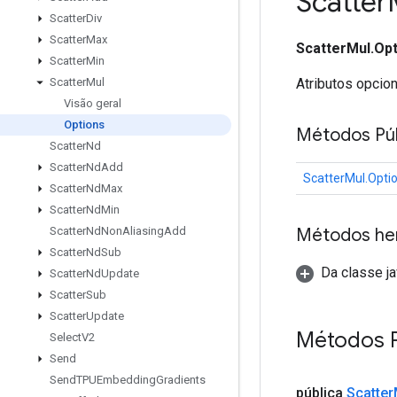
Scatter
Scatter
Div
Scatter
Max
ScatterMul.Op
Scatter
Min
Atributos opcio
Scatter
Mul
Visão geral
Options
Métodos Púb
Scatter
Nd
Scatter
Nd
Add
ScatterMul.Opti
Scatter
Nd
Max
Scatter
Nd
Min
Métodos he
Scatter
Nd
Non
Aliasing
Add
Scatter
Nd
Sub
Da classe ja
Scatter
Nd
Update
Scatter
Sub
Scatter
Update
Métodos P
Select
V2
Send
Send
TPUEmbedding
Gradients
pública
Scatter