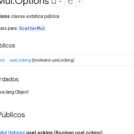
Mul
.
Options
tions
classe estática pública
nais para
ScatterMul
licos
ons
useLocking
(booleano useLocking)
rdados
va.lang.Object
úblicos
Mul
.
Options
use
Locking
(Boolean use
Locking)