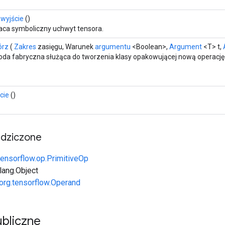
 wyjście
()
ca symboliczny uchwyt tensora.
órz
(
Zakres
zasięgu, Warunek
argumentu
<Boolean>,
Argument
<T> t,
da fabryczna służąca do tworzenia klasy opakowującej nową operację
cie
()
edziczone
tensorflow.op.PrimitiveOp
.lang.Object
org.tensorflow.Operand
bliczne