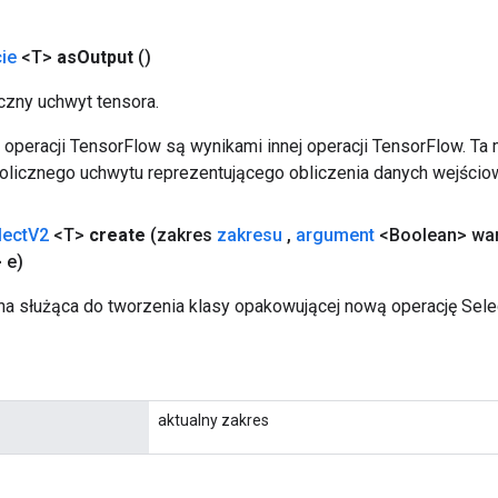
ie
<T>
as
Output
()
zny uchwyt tensora.
operacji TensorFlow są wynikami innej operacji TensorFlow. Ta
licznego uchwytu reprezentującego obliczenia danych wejścio
lect
V2
<T>
create
(zakres
zakresu
,
argument
<Boolean> wa
 e)
a służąca do tworzenia klasy opakowującej nową operację Sele
aktualny zakres