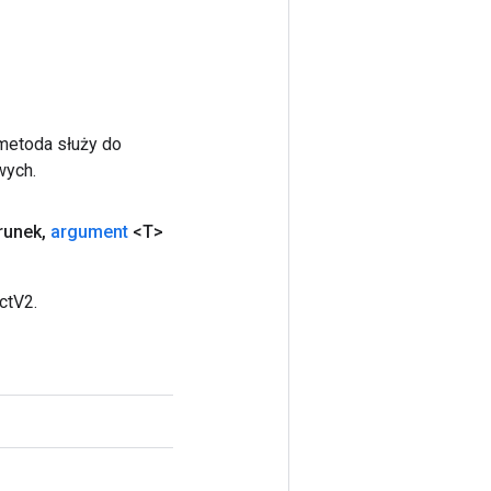
 metoda służy do
wych.
runek
,
argument
<T>
ctV2.