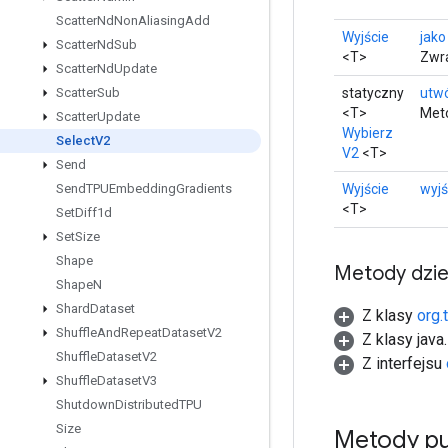
Scatter
Nd
Non
Aliasing
Add
Wyjście
jako
Scatter
Nd
Sub
<T>
Zwra
Scatter
Nd
Update
statyczny
utw
Scatter
Sub
<T>
Meto
Scatter
Update
Wybierz
Select
V2
V2
<T>
Send
Wyjście
wyjś
Send
TPUEmbedding
Gradients
<T>
Set
Diff1d
Set
Size
Shape
Metody dzi
Shape
N
Shard
Dataset
Z klasy
org.
Shuffle
And
Repeat
Dataset
V2
Z klasy java
Shuffle
Dataset
V2
Z interfejsu
Shuffle
Dataset
V3
Shutdown
Distributed
TPU
Size
Metody pu