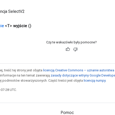
ncja SelectV2
ie
<T>
wyjście
()
Czy te wskazówki były pomocne?
j, treść tej strony jest objęta
licencją Creative Commons – uznanie autorstwa 
informacje na ten temat zawierają
zasady dotyczące witryny Google Develop
jej podmiotów stowarzyszonych. Część treści jest objęta
licencją numpy
.
5-07-28 UTC.
Pomoc