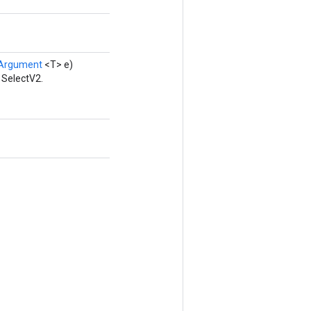
Argument
<T> e)
 SelectV2.