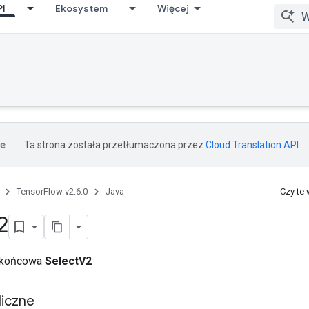
PI
Ekosystem
Więcej
Ta strona została przetłumaczona przez
Cloud Translation API
.
TensorFlow v2.6.0
Java
Czy te
2
a końcowa
SelectV2
iczne