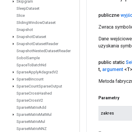
Skipgram
Sleep
Dataset
publiczne
wyjśc
Slice
Sliding
Window
Dataset
Zwraca symbolic
Snapshot
Snapshot
Dataset
Dane wejściowe 
Snapshot
Dataset
Reader
uzyskania symbo
Snapshot
Nested
Dataset
Reader
Sobol
Sample
public static
Se
Space
To
Batch
Nd
t
,
argument
<T>
Sparse
Apply
Adagrad
V2
Sparse
Bincount
Metoda fabryczn
Sparse
Count
Sparse
Output
Sparse
Cross
Hashed
Parametry
Sparse
Cross
V2
Sparse
Matrix
Add
zakres
Sparse
Matrix
Mat
Mul
Sparse
Matrix
Mul
Sparse
Matrix
NNZ