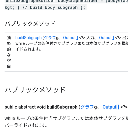
WhileSubgraphBuilder bodyGraphBuilder = (bodyGra
&gt; { // build body subgraph };
パブリックメソッド
抽
buildSubgraph
(
グラフ
g、
Output[]
<?> 入力、
Output[]
<?> 出
象
while ループの条件付きサブグラフまたは本体サブグラフを
的
イドされます。
な
空
白
パブリックメソッド
public abstract void
build
Subgraph
(
グラフ
g、
Output[]
<?
while ループの条件付きサブグラフまたは本体サブグラフ
バーライドされます。