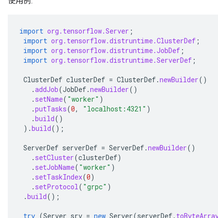
使用例:
import
org.tensorflow.Server
;
import
org.tensorflow.distruntime.ClusterDef
;
import
org.tensorflow.distruntime.JobDef
;
import
org.tensorflow.distruntime.ServerDef
;
ClusterDef
clusterDef
=
ClusterDef
.
newBuilder
()
.
addJob
(
JobDef
.
newBuilder
()
.
setName
(
"worker"
)
.
putTasks
(
0
,
"localhost:4321"
)
.
build
()
).
build
();
ServerDef
serverDef
=
ServerDef
.
newBuilder
()
.
setCluster
(
clusterDef
)
.
setJobName
(
"worker"
)
.
setTaskIndex
(
0
)
.
setProtocol
(
"grpc"
)
.
build
();
try
(
Server
srv
=
new
Server
(
serverDef
.
toByteArra