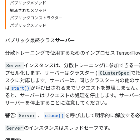
パブリックメソッド
継承されたメソッド
パブリックコンストラクター
パブリックメソッド
パブリック最終クラス
サーバー
分散トレーニングで使用するためのインプロセス TensorFlo
Server
インスタンスは、分散トレーニングに参加できる一
プセル化します。サーバーはクラスター (
ClusterSpec
で指
スクに対応します。サーバーは、同じクラスター内の他のサ
は
start()
が呼び出されるまでリクエストを処理しません
ると、サーバーはリクエストの処理を停止します。サーバ
サーバーを停止することに注意してください。
警告:
Server
、
close()
を呼び出して明示的に解放する
必
Server
のインスタンスはスレッドセーフです。