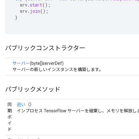
srv
.
start
();
srv
.
join
();
}
パブリックコンストラクター
サーバー
(byte[]serverDef)
サーバーの新しいインスタンスを構築します。
パブリックメソッド
同
近い
（）
期
インプロセス TensorFlow サーバーを破棄し、メモリを解放し
ボ
イ
ド