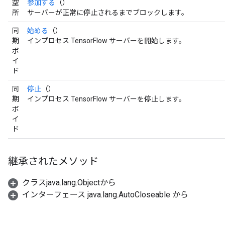
空
参加する
（）
所
サーバーが正常に停止されるまでブロックします。
同
始める
（）
期
インプロセス TensorFlow サーバーを開始します。
ボ
イ
ド
同
停止
（）
期
インプロセス TensorFlow サーバーを停止します。
ボ
イ
ド
継承されたメソッド
クラスjava.lang.Objectから
インターフェース java.lang.AutoCloseable から