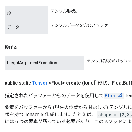
テンソル形状。
形
テンソルデータを含むバッファ。
データ
投げる
テンソル形状がバッファ
IllegalArgumentException
public static
Tensor
<Float>
create
(long[] 形状、Float
Buf
指定されたバッファーからのデータを使用して
Float
Te
要素をバッファーから (現在の位置から開始して) テンソ
状を持つ Tensor を作成します。たとえば、
shape = {2,3
には 6 つの要素が残っている必要があり、このメソッドに