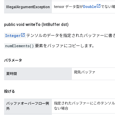
Double
tensor データ型が
でない
IllegalArgumentException
public void
write
To
(Int
Buffer dst)
Integer
テンソルのデータを指定されたバッファーに書
numElements()
要素をバッファにコピーします。
パラメータ
宛先バッファ
夏時間
投げる
指定されたバッファーにこのテンソル
バッファオーバーフロー例
ない場合
外