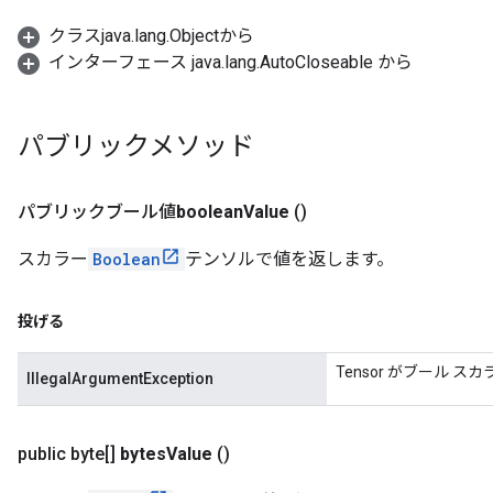
クラスjava.lang.Objectから
インターフェース java.lang.AutoCloseable から
パブリックメソッド
パブリックブール値
boolean
Value
()
スカラー
Boolean
テンソルで値を返します。
投げる
Tensor がブール 
IllegalArgumentException
public byte[]
bytes
Value
()