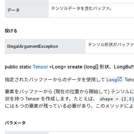
テンソルデータを含むバッファ。
データ
投げる
テンソル形状がバッファ
IllegalArgumentException
public static
Tensor
<Long>
create
(long[] 形状、Long
Buf
指定されたバッファーからのデータを使用して
Long
Te
要素をバッファーから (現在の位置から開始して) テンソ
状を持つ Tensor を作成します。たとえば、
shape = {2,3
には 6 つの要素が残っている必要があり、このメソッドに
パラメータ