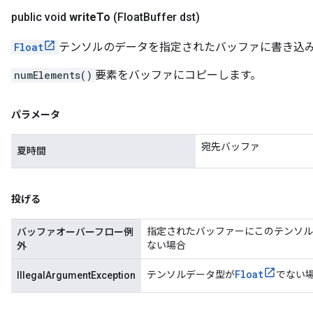
public void
write
To
(Float
Buffer dst)
Float
テンソルのデータを指定されたバッファに書き込
numElements()
要素をバッファにコピーします。
パラメータ
宛先バッファ
夏時間
投げる
指定されたバッファーにこのテンソル
バッファオーバーフロー例
ない場合
外
Float
テンソルデータ型が
でない
IllegalArgumentException