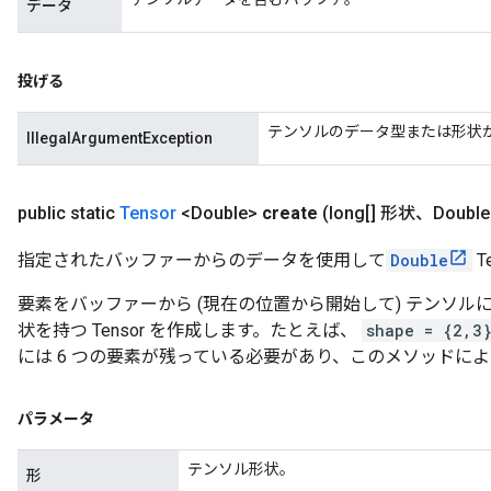
データ
投げる
テンソルのデータ型または形状
IllegalArgumentException
public static
Tensor
<Double>
create
(long[] 形状、Double
指定されたバッファーからのデータを使用して
Double
T
要素をバッファーから (現在の位置から開始して) テンソ
状を持つ Tensor を作成します。たとえば、
shape = {2,3
には 6 つの要素が残っている必要があり、このメソッドに
パラメータ
テンソル形状。
形