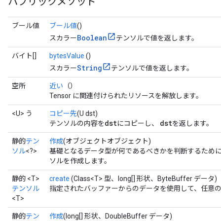
パブリックメソッド
ブール値
ブール値
()
Boolean
スカラー
テンソルで値を返します。
バイト[]
bytesValue
()
String
スカラー
テンソルで値を返します。
空所
近い
（）
Tensor に関連付けられたリソースを解放します。
<U> う
コピー先
(U dst)
dst
dst
テンソルの内容を
にコピーし、
を返します。
静的
テン
作成
(オブジェクトオブジェクト)
ソル
<?>
基礎となるデータ型が何であるべきかを判断するため
ソルを作成します。
静的 <T>
create
(Class<T> 型、long[] 形状、ByteBuffer データ)
テンソル
指定されたバッファーからのデータを使用して、任意のタイ
<T>
静的
テン
作成
(long[] 形状、DoubleBuffer データ)