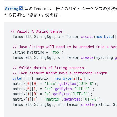
String
型の Tensor は、任意のバイト シーケンスの
から初期化できます。例えば：
// Valid: A String tensor.
Tensor&lt
;
String&gt
;
s
=
Tensor
.
create
(
new
byte
[]
// Java Strings will need to be encoded into a byt
String
mystring
=
"foo"
;
Tensor&lt
;
String&gt
;
s
=
Tensor
.
create
(
mystring
.
g
// Valid: Matrix of String tensors.
// Each element might have a different length.
byte
[][][]
matrix
=
new
byte
[
2
][
2
][]
;
matrix
[
0
][
0
]
=
"this"
.
getBytes
(
"UTF-8"
);
matrix
[
0
][
1
]
=
"is"
.
getBytes
(
"UTF-8"
);
matrix
[
1
][
0
]
=
"a"
.
getBytes
(
"UTF-8"
);
matrix
[
1
][
1
]
=
"matrix"
.
getBytes
(
"UTF-8"
);
Tensor&lt
;
String&gt
;
m
=
Tensor
.
create
(
matrix
,
S