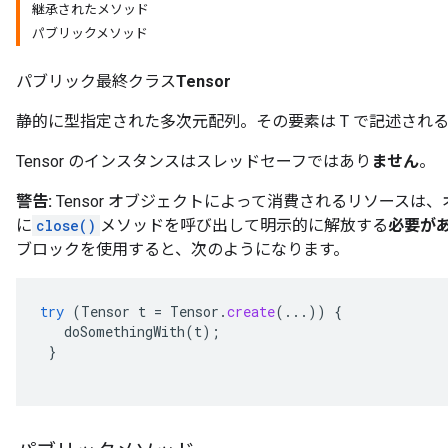
継承されたメソッド
パブリックメソッド
パブリック最終クラス
Tensor
静的に型指定された多次元配列。その要素は T で記述され
Tensor のインスタンスはスレッドセーフではあり
ません
。
警告:
Tensor オブジェクトによって消費されるリソースは
に
close()
メソッドを呼び出して明示的に解放する
必要が
ブロックを使用すると、次のようになります。
try
(
Tensor
t
=
Tensor
.
create
(...))
{
doSomethingWith
(
t
);
}