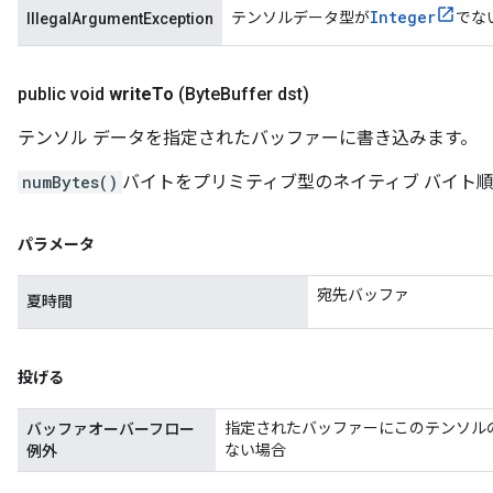
Integer
テンソルデータ型が
でな
IllegalArgumentException
public void
write
To
(Byte
Buffer dst)
テンソル データを指定されたバッファーに書き込みます。
numBytes()
バイトをプリミティブ型のネイティブ バイト
パラメータ
宛先バッファ
夏時間
投げる
指定されたバッファーにこのテンソル
バッファオーバーフロー
ない場合
例外