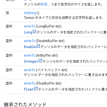
テンソルの
形状
、つまり各次元のサイズを返します。
弦
toString
()
Tensor のタイプと形状を説明する文字列を返します。
空所
writeTo
(LongBuffer dst)
Long
テンソルのデータを指定されたバッファーに書
空所
writeTo
(DoubleBuffer dst)
Double
テンソルのデータを指定されたバッファー
空所
writeTo
(IntBuffer dst)
Integer
テンソルのデータを指定されたバッファー
空所
writeTo
(バイトバッファ dst)
テンソル データを指定されたバッファーに書き込みま
空所
writeTo
(FloatBuffer dst)
Float
テンソルのデータを指定されたバッファに書
継承されたメソッド