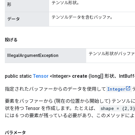
テンソル形状。
形
テンソルデータを含むバッファ。
データ
投げる
テンソル形状がバッファ
IllegalArgumentException
public static
Tensor
<Integer>
create
(long[] 形状、Int
Buf
指定されたバッファーからのデータを使用して
Integer
要素をバッファーから (現在の位置から開始して) テンソ
状を持つ Tensor を作成します。たとえば、
shape = {2,3
には 6 つの要素が残っている必要があり、このメソッドに
パラメータ