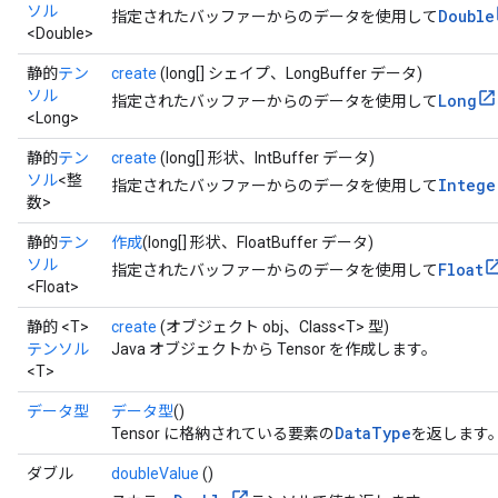
ソル
Double
指定されたバッファーからのデータを使用して
<Double>
静的
テン
create
(long[] シェイプ、LongBuffer データ)
ソル
Long
指定されたバッファーからのデータを使用して
<Long>
静的
テン
create
(long[] 形状、IntBuffer データ)
ソル
<整
Intege
指定されたバッファーからのデータを使用して
数>
静的
テン
作成
(long[] 形状、FloatBuffer データ)
ソル
Float
指定されたバッファーからのデータを使用して
<Float>
静的 <T>
create
(オブジェクト obj、Class<T> 型)
テンソル
Java オブジェクトから Tensor を作成します。
<T>
データ型
データ型
()
DataType
Tensor に格納されている要素の
を返します
ダブル
doubleValue
()