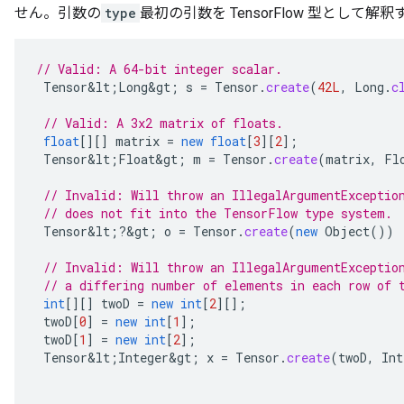
せん。引数の
type
最初の引数を TensorFlow 型とし
// Valid: A 64-bit integer scalar.
Tensor&lt
;
Long&gt
;
s
=
Tensor
.
create
(
42L
,
Long
.
c
// Valid: A 3x2 matrix of floats.
float
[][]
matrix
=
new
float
[
3
][
2
]
;
Tensor&lt
;
Float&gt
;
m
=
Tensor
.
create
(
matrix
,
Fl
// Invalid: Will throw an IllegalArgumentExceptio
// does not fit into the TensorFlow type system.
Tensor&lt
;
?
&
gt
;
o
=
Tensor
.
create
(
new
Object
())
// Invalid: Will throw an IllegalArgumentExceptio
// a differing number of elements in each row of 
int
[][]
twoD
=
new
int
[
2
][]
;
twoD
[
0
]
=
new
int
[
1
]
;
twoD
[
1
]
=
new
int
[
2
]
;
Tensor&lt
;
Integer&gt
;
x
=
Tensor
.
create
(
twoD
,
Int