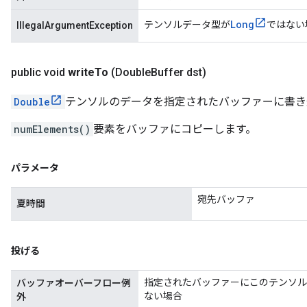
Long
テンソルデータ型が
ではない
IllegalArgumentException
public void
write
To
(Double
Buffer dst)
Double
テンソルのデータを指定されたバッファーに書き
numElements()
要素をバッファにコピーします。
パラメータ
宛先バッファ
夏時間
投げる
指定されたバッファーにこのテンソル
バッファオーバーフロー例
ない場合
外