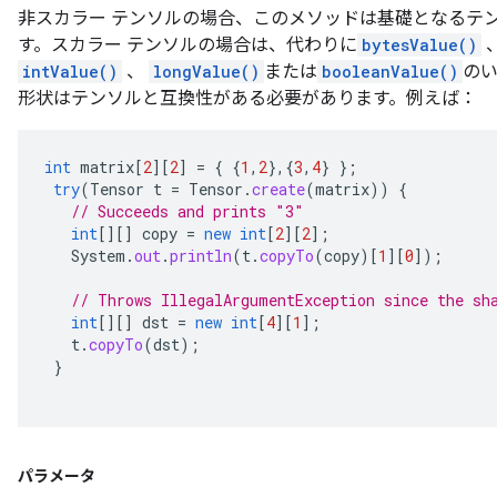
非スカラー テンソルの場合、このメソッドは基礎となるテンソ
す。スカラー テンソルの場合は、代わりに
bytesValue()
intValue()
、
longValue()
または
booleanValue()
の
形状はテンソルと互換性がある必要があります。例えば：
int
matrix
[
2
][
2
]
=
{
{
1
,
2
},{
3
,
4
}
};
try
(
Tensor
t
=
Tensor
.
create
(
matrix
))
{
// Succeeds and prints "3"
int
[][]
copy
=
new
int
[
2
][
2
]
;
System
.
out
.
println
(
t
.
copyTo
(
copy
)
[
1
][
0
]
);
// Throws IllegalArgumentException since the sh
int
[][]
dst
=
new
int
[
4
][
1
]
;
t
.
copyTo
(
dst
);
}
パラメータ