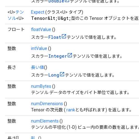
Double
スカラー
テンソルで値を返します。
<U>
テン
Expect
(クラス<U> タイプ)
Tensor&lt;U&gt;
ソル
<U>
型のこの Tensor オブジェクトを
フロート
floatValue
()
Float
スカラー
テンソルで値を返します。
整数
intValue
()
Integer
スカラー
テンソルで値を返します。
長さ
長い値
()
Long
スカラー
テンソルで値を返します。
整数
numBytes
()
テンソル データのサイズをバイト単位で返します。
整数
numDimensions
()
Tensor の次元数 (
rank
とも呼ばれます) を返します。
整数
numElements
()
テンソルの平坦化 (1-D) ビュー内の要素の数を返します
長さ[]
形
（）