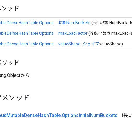
メソッド
bleDenseHashTable.Options
初期NumBuckets
(長い初期NumBuckets
bleDenseHashTable.Options
maxLoadFactor
(浮動小数点 maxLoadFac
bleDenseHashTable.Options
valueShape
(
シェイプ
valueShape)
メソッド
ang.Objectから
クメソッド
ous
Mutable
Dense
Hash
Table
.
Optionsinitial
Num
Buckets
（
長いi