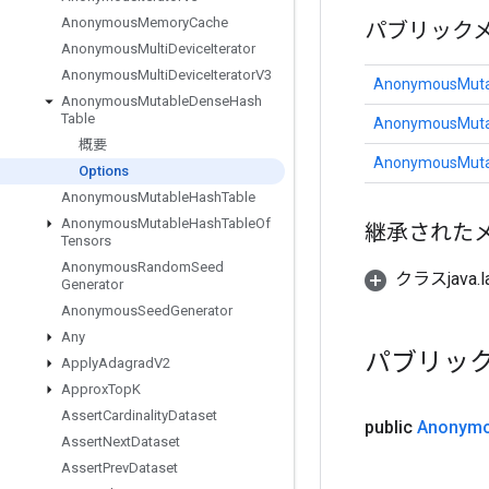
Anonymous
Memory
Cache
パブリック
Anonymous
Multi
Device
Iterator
Anonymous
Multi
Device
Iterator
V3
AnonymousMuta
Anonymous
Mutable
Dense
Hash
Table
AnonymousMuta
概要
AnonymousMuta
Options
Anonymous
Mutable
Hash
Table
Anonymous
Mutable
Hash
Table
Of
継承された
Tensors
Anonymous
Random
Seed
クラスjava.l
Generator
Anonymous
Seed
Generator
Any
パブリッ
Apply
Adagrad
V2
Approx
Top
K
Assert
Cardinality
Dataset
public
Anonym
Assert
Next
Dataset
Assert
Prev
Dataset