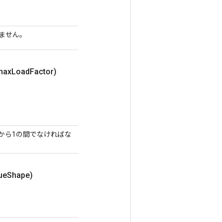
りません。
max
Load
Factor)
から1の間でなければな
ue
Shape)