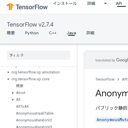
インストール
詳細
API
TensorFlow v2.7.4
概要
Python
C++
Java
詳細
Tensor
Flow for Java
org
.
tensorflow
org
.
tensorflow
.
examples
org
.
tensorflow
.
op
org
.
tensorflow
.
op
.
annotation
org
.
tensorflow
.
op
.
core
TensorFlow
API
概要
Anony
Abort
All
All
To
All
パブリック静的
Anonymous
Hash
Table
AnonymousMut
Anonymous
Iterator
V2
Anonymous
Iterator
V3