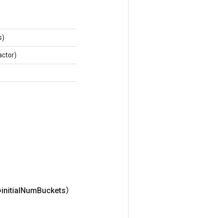
)
tor)
nitial
Num
Buckets）