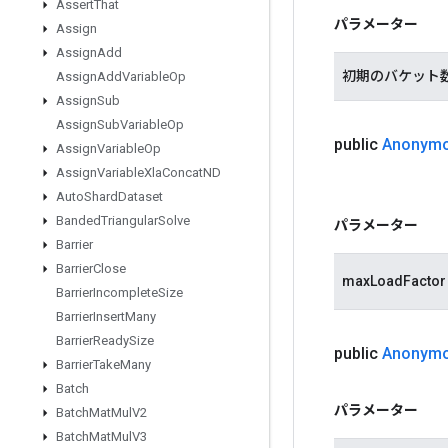
Assert
That
パラメーター
Assign
Assign
Add
初期のバケット
Assign
Add
Variable
Op
Assign
Sub
Assign
Sub
Variable
Op
public
Anonym
Assign
Variable
Op
Assign
Variable
Xla
Concat
ND
Auto
Shard
Dataset
Banded
Triangular
Solve
パラメーター
Barrier
Barrier
Close
maxLoadFactor
Barrier
Incomplete
Size
Barrier
Insert
Many
Barrier
Ready
Size
public
Anonym
Barrier
Take
Many
Batch
パラメーター
Batch
Mat
Mul
V2
Batch
Mat
Mul
V3