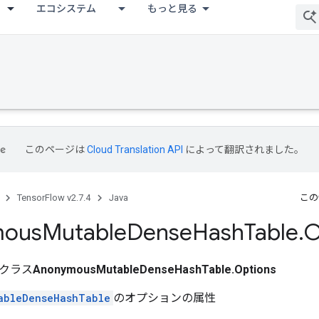
エコシステム
もっと見る
このページは
Cloud Translation API
によって翻訳されました。
TensorFlow v2.7.4
Java
この
mous
Mutable
Dense
Hash
Table
.
O
クラス
AnonymousMutableDenseHashTable.Options
ableDenseHashTable
のオプションの属性