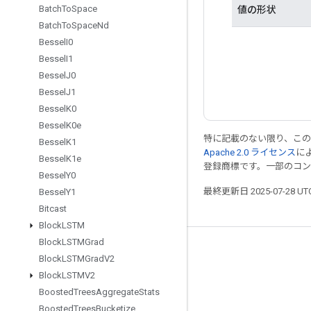
Batch
To
Space
値の形状
Batch
To
Space
Nd
Bessel
I0
Bessel
I1
Bessel
J0
Bessel
J1
Bessel
K0
Bessel
K0e
特に記載のない限り、こ
Bessel
K1
Apache 2.0 ライセンス
に
Bessel
K1e
登録商標です。一部のコ
Bessel
Y0
最終更新日 2025-07-28 U
Bessel
Y1
Bitcast
Block
LSTM
Block
LSTMGrad
つながる
Block
LSTMGrad
V2
Block
LSTMV2
ブログ
Boosted
Trees
Aggregate
Stats
フォーラム
Boosted
Trees
Bucketize