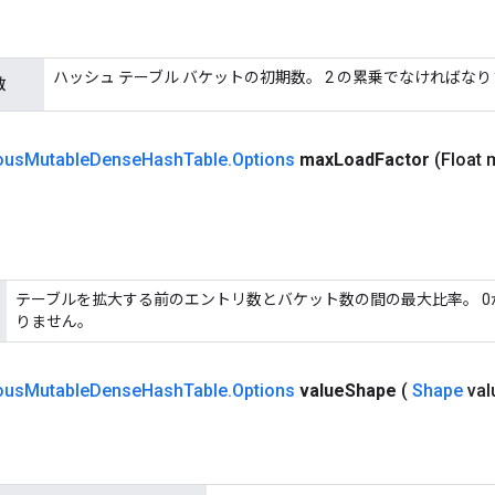
ハッシュ テーブル バケットの初期数。 2 の累乗でなければな
数
ous
Mutable
Dense
Hash
Table
.
Options
max
Load
Factor
(Float 
テーブルを拡大する前のエントリ数とバケット数の間の最大比率。 0
りません。
ous
Mutable
Dense
Hash
Table
.
Options
value
Shape
(
Shape
val