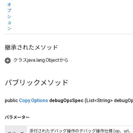
オ
プ
シ
ョ
ン
継承されたメソッド
クラスjava.lang.Objectから
パブリックメソッド
public
Copy
.
Options
debug
Ops
Spec
(List<String> debug
O
パラメーター
添付されたデバッグ操作のデバッグ操作仕様 (op、url、g