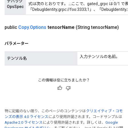
デバッグ
式は次のとおりです。
;
;
ここで、gated_grpc は 0
OpsSpec
「DebugIdentity;grpc://foo:3333;1」、「DebugIdentit
public
Copy
.
Options
tensor
Name
(String tensor
Name)
パラメーター
入力テンソルの名前。
テンソル名
ryTensorBatch
この情報は役に立ちましたか？
特に記載のない限り、このページのコンテンツは
クリエイティブ・コモ
ンズの表示 4.0 ライセンス
により使用許諾されます。コードサンプルは
Apache 2.0 ライセンス
により使用許諾されます。詳しくは、
Google