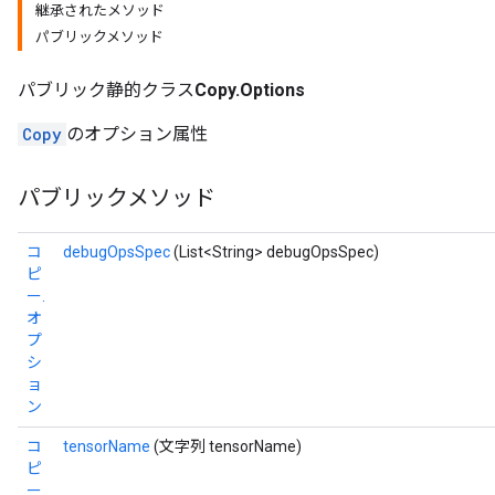
継承されたメソッド
パブリックメソッド
パブリック静的クラス
Copy.Options
Copy
のオプション属性
パブリックメソッド
コ
debugOpsSpec
(List<String> debugOpsSpec)
ピ
ー.
オ
プ
シ
ョ
ン
コ
tensorName
(文字列 tensorName)
ピ
ー.