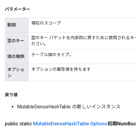
パラメーター
現在のスコープ
範囲
空のキー バケットを内部的に表すために使用されるキ
空のキー
ださい。
テーブル値のタイプ。
値の種類
オプションの属性値を持ちます
オプショ
ン
戻り値
MutableDenseHashTable の新しいインスタンス
public static
Mutable
Dense
Hash
Table
.
Options
初期Num
Buc