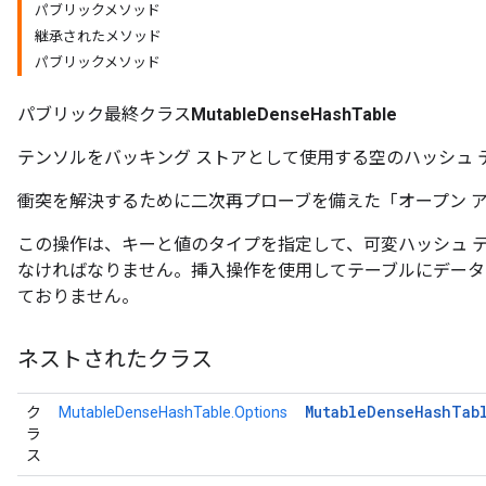
パブリックメソッド
継承されたメソッド
パブリックメソッド
パブリック最終クラス
MutableDenseHashTable
テンソルをバッキング ストアとして使用する空のハッシュ 
衝突を解決するために二次再プローブを備えた「オープン 
この操作は、キーと値のタイプを指定して、可変ハッシュ 
なければなりません。挿入操作を使用してテーブルにデータ
ておりません。
ネストされたクラス
Mutable
Dense
Hash
Tab
ク
MutableDenseHashTable.Options
ラ
ス