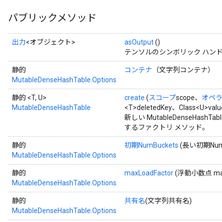
パブリックメソッド
出力
<オブジェクト>
asOutput
()
テンソルのシンボリック ハン
静的
コンテナ
（文字列コンテナ）
MutableDenseHashTable.Options
静的 <T, U>
create
(
スコープ
scope、
オペ
MutableDenseHashTable
<T>deletedKey、Class<U>val
新しい MutableDenseHa
するファクトリ メソッド。
静的
初期NumBuckets
(長い初期NumB
MutableDenseHashTable.Options
静的
maxLoadFactor
(浮動小数点 maxL
MutableDenseHashTable.Options
静的
共有名
(文字列共有名)
MutableDenseHashTable.Options