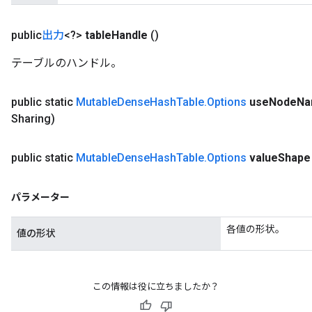
public
出力
<?>
table
Handle
()
テーブルのハンドル。
public static
Mutable
Dense
Hash
Table
.
Options
use
Node
Na
Sharing)
public static
Mutable
Dense
Hash
Table
.
Options
value
Shape
パラメーター
各値の形状。
値の形状
この情報は役に立ちましたか？