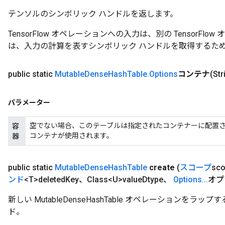
テンソルのシンボリック ハンドルを返します。
Requantize
TensorFlow オペレーションへの入力は、別の TensorF
ize
は、入力の計算を表すシンボリック ハンドルを取得するた
AndReluAndRequantize
u
uAndRequantize
public static
Mutable
Dense
Hash
Table
.
Options
コンテナ
(St
パラメーター
AndRelu
AndReluAndRequantize
空でない場合、このテーブルは指定されたコンテナーに配置
容
コンテナが使用されます。
器
ize
public static
Mutable
Dense
Hash
Table
create
(
スコープ
sc
Requantize
ンド
<T>deleted
Key、Class<U>value
Dtype、
Options
.
.
.
オプ
ize
新しい MutableDenseHashTable オペレーションを
ド。