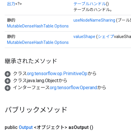
出力
<?>
テーブルハンドル
()
テーブルのハンドル。
静的
useNodeNameSharing
(ブール型 
MutableDenseHashTable.Options
静的
valueShape
(
シェイプ
valueSh
MutableDenseHashTable.Options
継承されたメソッド
クラス
org.tensorflow.op.PrimitiveOp
から
クラスjava.lang.Objectから
インターフェース
org.tensorflow.Operand
から
パブリックメソッド
ize
public
Output
<オブジェクト>
as
Output
()