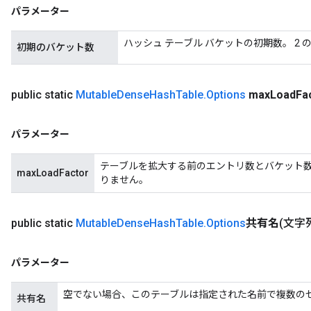
パラメーター
ハッシュ テーブル バケットの初期数。 2
初期のバケット数
public static
Mutable
Dense
Hash
Table
.
Options
max
Load
Fa
パラメーター
テーブルを拡大する前のエントリ数とバケット数
maxLoadFactor
りません。
public static
Mutable
Dense
Hash
Table
.
Options
共有名
(文字
パラメーター
空でない場合、このテーブルは指定された名前で複数の
共有名