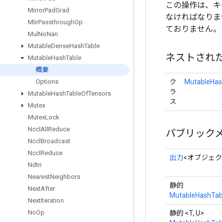
この操作は、キ
Mirror
Pad
Grad
なければなりま
Mlir
Passthrough
Op
ておりません。
Mul
No
Nan
Mutable
Dense
Hash
Table
ネストされ
Mutable
Hash
Table
概要
ク
MutableHas
Options
ラ
Mutable
Hash
Table
Of
Tensors
ス
Mutex
Mutex
Lock
Nccl
All
Reduce
パブリック
Nccl
Broadcast
Nccl
Reduce
出力
<オブジェク
Ndtri
Nearest
Neighbors
静的
Next
After
MutableHashTab
Next
Iteration
No
Op
静的 <T, U>