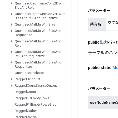
Quantized
Depthwise
Conv2DWith
Bias
And
Relu
パラメーター
Quantized
Depthwise
Conv2DWith
Bias
And
Relu
And
Requantize
空で
共有名
Quantized
Mat
Mul
With
Bias
Quantized
Mat
Mul
With
Bias
And
Dequantize
Quantized
Mat
Mul
With
Bias
And
public
出力
<?>
t
Relu
Quantized
Mat
Mul
With
Bias
And
テーブルのハン
Relu
And
Requantize
Quantized
Mat
Mul
With
Bias
And
Requantize
public static
Mu
Quantized
Reshape
Ragged
Bincount
Ragged
Count
Sparse
Output
パラメーター
Ragged
Cross
Ragged
Fill
Empty
Rows
useNodeNameS
Ragged
Fill
Empty
Rows
Grad
Ragged
Gather
Ragged
Range