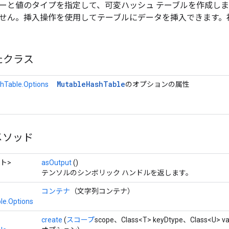
ーと値のタイプを指定して、可変ハッシュ テーブルを作成し
せん。挿入操作を使用してテーブルにデータを挿入できます。
たクラス
Mutable
Hash
Table
hTable.Options
のオプションの属性
メソッド
ト>
asOutput
()
テンソルのシンボリック ハンドルを返します。
コンテナ
（文字列コンテナ）
le.Options
create
(
スコープ
scope、Class<T> keyDtype、Class<U> v