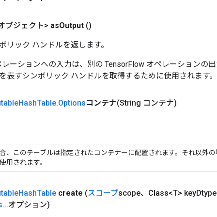
オブジェクト>
as
Output
()
ボリック ハンドルを返します。
w オペレーションへの入力は、別の TensorFlow オペレーショ
を表すシンボリック ハンドルを取得するために使用されます。
table
Hash
Table
.
Options
コンテナ
(String コンテナ)
合、このテーブルは指定されたコンテナーに配置されます。それ以外の
使用されます。
table
Hash
Table
create
(
スコープ
scope、Class<T> key
Dtype
s
.
.
.
オプション)