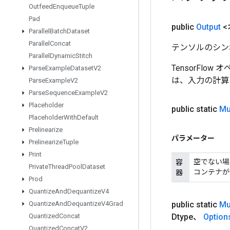
Outfeed
Enqueue
Tuple
Pad
public
Output
<
Parallel
Batch
Dataset
Parallel
Concat
テンソルのシン
Parallel
Dynamic
Stitch
TensorFlo
Parse
Example
Dataset
V2
は、入力の計算
Parse
Example
V2
Parse
Sequence
Example
V2
Placeholder
public static
Mu
Placeholder
With
Default
Prelinearize
パラメーター
Prelinearize
Tuple
Print
空でない場
容
Private
Thread
Pool
Dataset
コンテナが
器
Prod
Quantize
And
Dequantize
V4
public static
Mu
Quantize
And
Dequantize
V4Grad
Dtype、
Option
Quantized
Concat
Quantized
Concat
V2