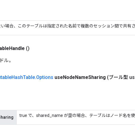
ない場合、このテーブルは指定された名前で複数のセッション間で共有
able
Handle
()
ドル。
table
Hash
Table
.
Options
use
Node
Name
Sharing
(ブール型 us
true で、shared_name が空の場合、テーブルはノード
haring