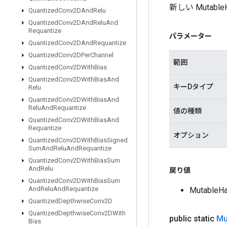
新しい Muta
Quantized
Conv2DAnd
Relu
Quantized
Conv2DAnd
Relu
And
Requantize
パラメーター
Quantized
Conv2DAnd
Requantize
Quantized
Conv2DPer
Channel
範囲
Quantized
Conv2DWith
Bias
Quantized
Conv2DWith
Bias
And
キーDタイプ
Relu
Quantized
Conv2DWith
Bias
And
Relu
And
Requantize
値の種類
Quantized
Conv2DWith
Bias
And
Requantize
オプション
Quantized
Conv2DWith
Bias
Signed
Sum
And
Relu
And
Requantize
Quantized
Conv2DWith
Bias
Sum
And
Relu
戻り値
Quantized
Conv2DWith
Bias
Sum
And
Relu
And
Requantize
Mutabl
Quantized
Depthwise
Conv2D
Quantized
Depthwise
Conv2DWith
public static
Mu
Bias