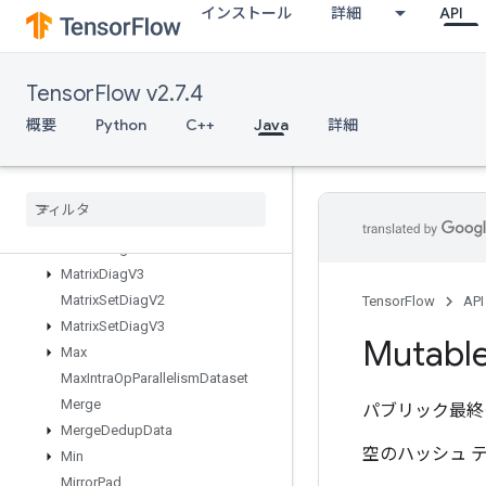
インストール
詳細
API
MapClear
MapIncompleteSize
MapPeek
TensorFlow v2.7.4
MapSize
MapStage
概要
Python
C++
Java
詳細
MapUnstage
Map
Unstage
No
Key
Matrix
Diag
Part
V2
Matrix
Diag
Part
V3
Matrix
Diag
V2
Matrix
Diag
V3
Matrix
Set
Diag
V2
TensorFlow
API
Matrix
Set
Diag
V3
Mutabl
Max
Max
Intra
Op
Parallelism
Dataset
Merge
パブリック最終
Merge
Dedup
Data
空のハッシュ 
Min
Mirror
Pad