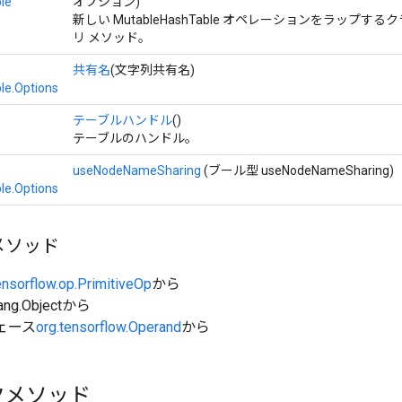
le
オプション)
新しい MutableHashTable オペレーションをラップ
リ メソッド。
共有名
(文字列共有名)
le.Options
テーブルハンドル
()
テーブルのハンドル。
useNodeNameSharing
(ブール型 useNodeNameSharing)
le.Options
メソッド
ensorflow.op.PrimitiveOp
から
ang.Objectから
ェース
org.tensorflow.Operand
から
クメソッド