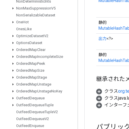
MutableHashTab
Non
Deterministic
Ints
Non
Max
Suppression
V5
Non
Serializable
Dataset
One
Hot
静的
MutableHashTab
Ones
Like
Optimize
Dataset
V2
出力
<?>
Options
Dataset
Ordered
Map
Clear
静的
Ordered
Map
Incomplete
Size
MutableHashTab
Ordered
Map
Peek
Ordered
Map
Size
Ordered
Map
Stage
継承された
Ordered
Map
Unstage
クラス
org.t
Ordered
Map
Unstage
No
Key
クラスjava.l
Outfeed
Dequeue
インターフ
Outfeed
Dequeue
Tuple
Outfeed
Dequeue
Tuple
V2
Outfeed
Dequeue
V2
パブリッ
Outfeed
Enqueue