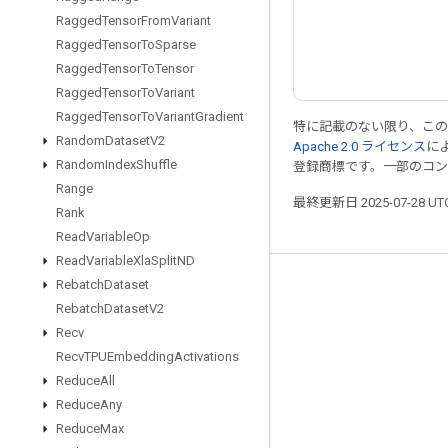
Ragged
Tensor
From
Variant
Ragged
Tensor
To
Sparse
Ragged
Tensor
To
Tensor
Ragged
Tensor
To
Variant
Ragged
Tensor
To
Variant
Gradient
特に記載のない限り、こ
Random
Dataset
V2
Apache 2.0 ライセンス
に
Random
Index
Shuffle
登録商標です。一部のコ
Range
最終更新日 2025-07-28 U
Rank
Read
Variable
Op
Read
Variable
Xla
Split
ND
Rebatch
Dataset
つながる
Rebatch
Dataset
V2
ブログ
Recv
フォーラム
Recv
TPUEmbedding
Activations
Reduce
All
GitHub
Reduce
Any
Twitter
Reduce
Max