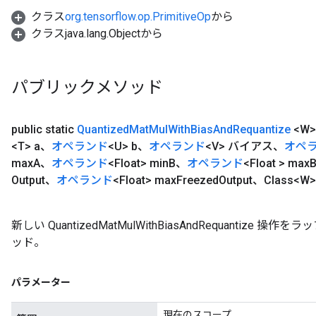
クラス
org.tensorflow.op.PrimitiveOp
から
クラスjava.lang.Objectから
パブリックメソッド
public static
Quantized
Mat
Mul
With
Bias
And
Requantize
<W>
<T> a、
オペランド
<U> b、
オペランド
<V> バイアス、
オペ
max
A、
オペランド
<Float> min
B、
オペランド
<Float > max
Output、
オペランド
<Float> max
Freezed
Output、Class<W>
新しい QuantizedMatMulWithBiasAndRequantiz
ッド。
パラメーター
現在のスコープ