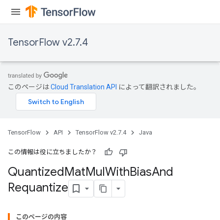
TensorFlow v2.7.4
Requantize
ize
AndReluAndRequantize
このページは
Cloud Translation API
によって翻訳されました。
u
uAndRequantize
TensorFlow
API
TensorFlow v2.7.4
Java
AndRelu
AndReluAndRequantize
この情報は役に立ちましたか？
Quantized
Mat
Mul
With
Bias
And
ize
Requantize
Requantize
ize
このページの内容