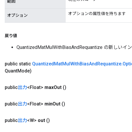
範囲
オプションの属性値を持ちます
オプション
戻り値
QuantizedMatMulWithBiasAndRequantize の新し
public static
Quantized
Mat
Mul
With
Bias
And
Requantize
.
Opt
Quant
Mode)
public
出力
<Float>
max
Out
()
public
出力
<Float>
min
Out
()
m
public
出力
<W>
out
()