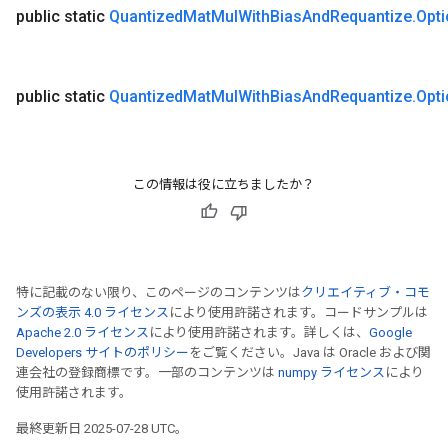
public static
Quantized
Mat
Mul
With
Bias
And
Requantize
.
Opt
rs
eters
ntumParameters
ters
public static
Quantized
Mat
Mul
With
Bias
And
Requantize
.
Opt
ropParameters
s
atorParameters
ghtParameters
この情報は役に立ちましたか？
meters
adParameters
rameters
eters
特に記載のない限り、このページのコンテンツは
クリエイティブ・コモ
ientDescentParameters
ンズの表示 4.0 ライセンス
により使用許諾されます。コードサンプルは
Apache 2.0 ライセンス
により使用許諾されます。詳しくは、
Google
Developers サイトのポリシー
をご覧ください。Java は Oracle および関
連会社の登録商標です。一部のコンテンツは
numpy ライセンス
により
使用許諾されます。
最終更新日 2025-07-28 UTC。