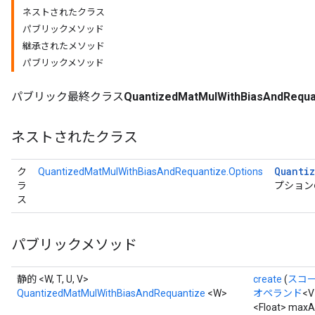
ネストされたクラス
パブリックメソッド
継承されたメソッド
パブリックメソッド
パブリック最終クラス
QuantizedMatMulWithBiasAndRequa
ネストされたクラス
Quanti
ク
QuantizedMatMulWithBiasAndRequantize.Options
ラ
プション
ス
パブリックメソッド
静的 <W, T, U, V>
create
(
スコ
QuantizedMatMulWithBiasAndRequantize
<W>
オペランド
<V
<Float> maxA