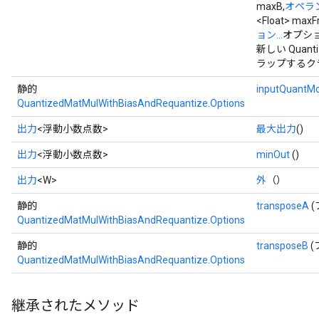
maxB,
オペラ
<Float> max
ョン...
オプショ
新しい Quanti
ラップするク
静的
inputQuantM
QuantizedMatMulWithBiasAndRequantize.Options
出力
<浮動小数点数>
最大出力
()
出力
<浮動小数点数>
minOut
()
出力
<W>
外
（）
静的
transposeA
(
QuantizedMatMulWithBiasAndRequantize.Options
静的
transposeB
(
QuantizedMatMulWithBiasAndRequantize.Options
継承されたメソッド