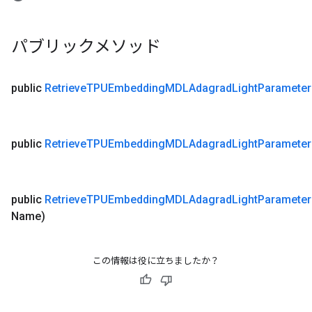
パブリックメソッド
public
Retrieve
TPUEmbedding
MDLAdagrad
Light
Parameter
public
Retrieve
TPUEmbedding
MDLAdagrad
Light
Parameter
public
Retrieve
TPUEmbedding
MDLAdagrad
Light
Parameter
Name)
この情報は役に立ちましたか？