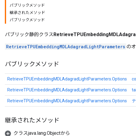
パブリックメソッド
meters
継承されたメソッド
adParameters
パブリックメソッド
rameters
eters
パブリック静的クラス
RetrieveTPUEmbeddingMDLAdagrad
ientDescentParameters
RetrieveTPUEmbeddingMDLAdagradLightParameters
のオ
パブリックメソッド
RetrieveTPUEmbeddingMDLAdagradLightParameters.Options
co
RetrieveTPUEmbeddingMDLAdagradLightParameters.Options
ta
RetrieveTPUEmbeddingMDLAdagradLightParameters.Options
テ
継承されたメソッド
クラスjava.lang.Objectから