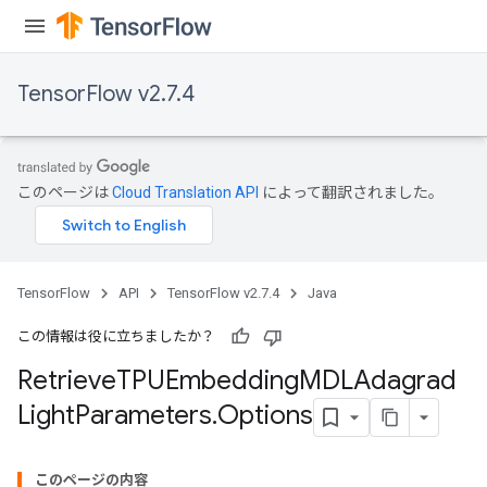
TensorFlow v2.7.4
m
このページは
Cloud Translation API
によって翻訳されました。
rs
eters
TensorFlow
API
TensorFlow v2.7.4
Java
ntumParameters
ters
この情報は役に立ちましたか？
ropParameters
Retrieve
TPUEmbedding
MDLAdagrad
s
Light
Parameters
.
Options
atorParameters
ghtParameters
このページの内容