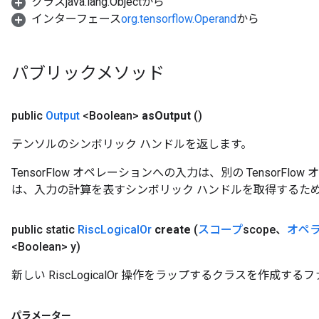
クラスjava.lang.Objectから
インターフェース
org.tensorflow.Operand
から
パブリックメソッド
public
Output
<Boolean>
as
Output
()
テンソルのシンボリック ハンドルを返します。
TensorFlow オペレーションへの入力は、別の TensorF
は、入力の計算を表すシンボリック ハンドルを取得するた
public static
Risc
Logical
Or
create
(
スコープ
scope、
オペ
<Boolean> y)
新しい RiscLogicalOr 操作をラップするクラスを作成す
パラメーター