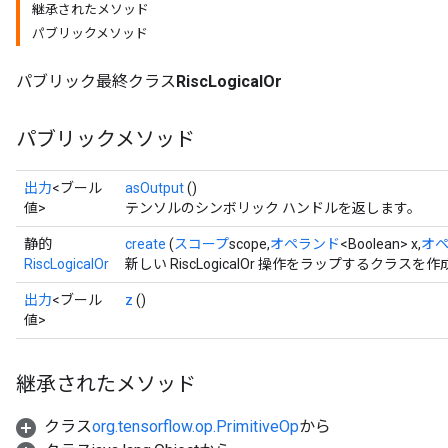
継承されたメソッド
パブリックメソッド
パブリック最終クラス
RiscLogicalOr
パブリックメソッド
出力
<ブール
asOutput
()
値>
テンソルのシンボリック ハンドルを返します。
静的
create
(
スコープ
scope,
オペランド
<Boolean> x,
オ
RiscLogicalOr
新しい RiscLogicalOr 操作をラップするクラス
出力
<ブール
z
()
値>
継承されたメソッド
クラス
org.tensorflow.op.PrimitiveOp
から